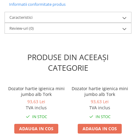
Odorizante profesionale
Informatii conformitate produs
Aparate odorizante profesionale
Caracteristici
Odorizant toalera, wc
Review-uri
(0)
Odorizante camera
Rezerva aparate odorizante
Site odorizante pisoar
PRODUSE DIN ACEEAȘI
Produse de curatenie
CATEGORIE
Articole menaj
Carucioare
Carucioare bucatarie
Dozator hartie igienica mini
Dozator hartie igienica mini
Carucioare curatenie
jumbo alb Tork
jumbo alb Tork
Lavete profesionale
93,63 Lei
93,63 Lei
TVA inclus
TVA inclus
Mopuri Profesionale
IN STOC
IN STOC
Racleta, perii pardoseala
ADAUGA IN COS
ADAUGA IN COS
Saci menajeri