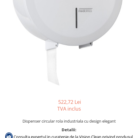
Accesorii detergenti, pompe,
pulverizatoare
Detergenti bucatarie
Detergenti comerciali
Detergenti covoare, mochete,
tapiterii
Detergenti geamuri
Detergenti pardoseala
Detergenti rufe si tesaturi
Detergenti toaleta, grup sanitar
Room Care
522,72 Lei
Dezinfectanti profesionali
TVA inclus
Dezinfectanti maini
Dispenser circular rola industriala cu design elegant
Dezinfectanti medicali profesionali
Detalii:
Dezinfectanti suprafete
Consulta expertul in curatenie de la Vision Clean privind produsul