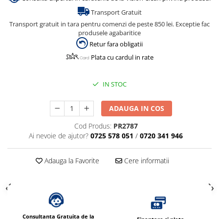
Dispensere / Dozatoare
Transport Gratuit
Dozatoare dezinfectanti
Transport gratuit in tara pentru comenzi de peste 850 lei. Exceptie fac
Dispensere acoperitoare colac wc
produsele agabaritice
Retur fara obligatii
Dispensere hartie igienica
Plata cu cardul in rate
Dispensere odorizante
Dispensere prosoape pliate (Z)
IN STOC
Dispensere pungi igiena feminina
ADAUGA IN COS
Dispensere rola hartie industriala
Dispensere rola prosop hartie
Cod Produs:
PR2787
Ai nevoie de ajutor?
0725 578 051
/
0720 341 946
Dispensere servetele masa,
servetele faciale
Adauga la Favorite
Cere informatii
Dozatoare sapun lichid
Uscatoare de maini si par
Uscatoare de maini
Uscatoare de par
Consultanta Gratuita de la