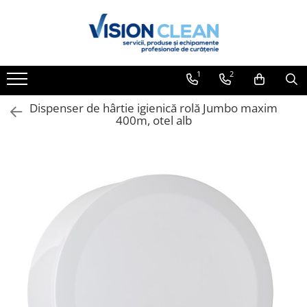
Toate Produsele
Aspiratoare si masini curatenie
1
2
Accesorii masini si aspiratoare
profesionale
Dispenser de hârtie igienică rolă Jumbo maxim
400m, otel alb
Aspiratoare industriale
Aspiratoare injectie - extractie
Aspiratoare profesionale de lichide
si praf
Echipament de curatat cu presiune
Masini de curatat si aspirat
pardoseli
Maturatori
Monodiscuri profesionale
Detergenti profesionali