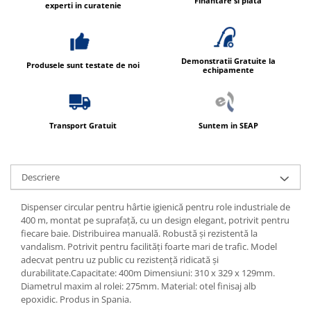
Finantare si plata
Produse ingrijire personala
experti in curatenie
Crema de corp
Sampon si gel de dus
Demonstratii Gratuite la
Sapun lichid
Produsele sunt testate de noi
echipamente
Sapun solid
Sapun spuma
Transport Gratuit
Suntem in SEAP
Consumabile hartie
Acoperitori toaleta
Cearceaf hartie & cearceaf hartie
Descriere
Hartie igienica
Dispenser circular pentru hârtie igienică pentru role industriale de
Prosoape hartie pliate
400 m, montat pe suprafață, cu un design elegant, potrivit pentru
fiecare baie. Distribuirea manuală. Robustă și rezistentă la
Pungi igienice
vandalism. Potrivit pentru facilități foarte mari de trafic. Model
Role hartie industriala
adecvat pentru uz public cu rezistență ridicată și
durabilitate.Capacitate: 400m Dimensiuni: 310 x 329 x 129mm.
Role prosop hartie
Diametrul maxim al rolei: 275mm. Material: otel finisaj alb
Servetele masa & faciale
epoxidic. Produs in Spania.