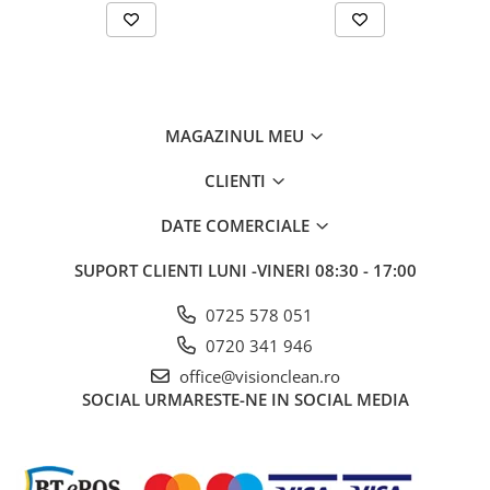
Sisteme, ustensile spalat
geamurile
Produse hoteliere
Accesorii hoteliere
Carucioare camerista hotel
MAGAZINUL MEU
Cosmetice hoteliere
CLIENTI
Gama de cosmetice hoteliere Black
Tie
DATE COMERCIALE
Gama de cosmetice hoteliere
Botanika
SUPORT CLIENTI
LUNI -VINERI 08:30 - 17:00
Gama de cosmetice hoteliere Dove
0725 578 051
Gama de cosmetice hoteliere
0720 341 946
Holiday Care
office@visionclean.ro
Gama de cosmetice hoteliere I Am
You
SOCIAL
URMARESTE-NE IN SOCIAL MEDIA
Gama de cosmetice hoteliere Lux
Gama de cosmetice hoteliere
Omnia