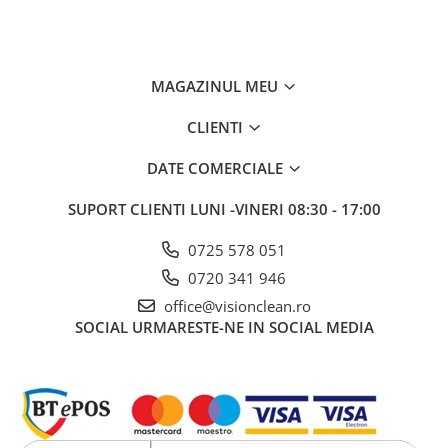
Sisteme, ustensile spalat
geamurile
Produse hoteliere
MAGAZINUL MEU
Accesorii hoteliere
Carucioare camerista hotel
CLIENTI
Cosmetice hoteliere
DATE COMERCIALE
Gama de cosmetice hoteliere Black
Tie
SUPORT CLIENTI
LUNI -VINERI 08:30 - 17:00
Gama de cosmetice hoteliere
Botanika
0725 578 051
Gama de cosmetice hoteliere Dove
0720 341 946
Gama de cosmetice hoteliere
office@visionclean.ro
Holiday Care
SOCIAL
URMARESTE-NE IN SOCIAL MEDIA
Gama de cosmetice hoteliere I Am
You
Gama de cosmetice hoteliere Lux
Gama de cosmetice hoteliere
Omnia