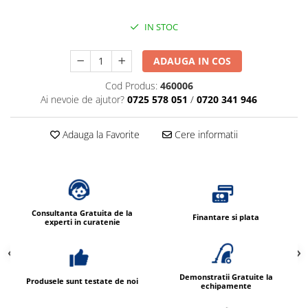
Dispensere / Dozatoare
Dozatoare dezinfectanti
IN STOC
Dispensere acoperitoare colac wc
ADAUGA IN COS
Dispensere hartie igienica
Cod Produs:
460006
Dispensere odorizante
Ai nevoie de ajutor?
0725 578 051
/
0720 341 946
Dispensere prosoape pliate (Z)
Dispensere pungi igiena feminina
Adauga la Favorite
Cere informatii
Dispensere rola hartie industriala
Dispensere rola prosop hartie
Dispensere servetele masa,
servetele faciale
Consultanta Gratuita de la
Finantare si plata
experti in curatenie
Dozatoare sapun lichid
Uscatoare de maini si par
Uscatoare de maini
Demonstratii Gratuite la
Produsele sunt testate de noi
echipamente
Uscatoare de par