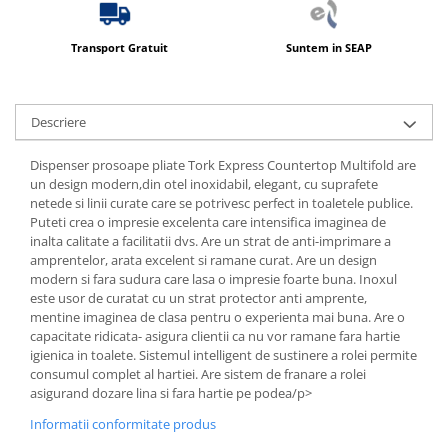
Produse ingrijire personala
Crema de corp
Transport Gratuit
Suntem in SEAP
Sampon si gel de dus
Sapun lichid
Descriere
Sapun solid
Sapun spuma
Dispenser prosoape pliate Tork Express Countertop Multifold are
un design modern,din otel inoxidabil, elegant, cu suprafete
Consumabile hartie
netede si linii curate care se potrivesc perfect in toaletele publice.
Acoperitori toaleta
Puteti crea o impresie excelenta care intensifica imaginea de
inalta calitate a facilitatii dvs. Are un strat de anti-imprimare a
Cearceaf hartie & cearceaf hartie
amprentelor, arata excelent si ramane curat. Are un design
Hartie igienica
modern si fara sudura care lasa o impresie foarte buna. Inoxul
este usor de curatat cu un strat protector anti amprente,
Prosoape hartie pliate
mentine imaginea de clasa pentru o experienta mai buna. Are o
capacitate ridicata- asigura clientii ca nu vor ramane fara hartie
Pungi igienice
igienica in toalete. Sistemul intelligent de sustinere a rolei permite
Role hartie industriala
consumul complet al hartiei. Are sistem de franare a rolei
asigurand dozare lina si fara hartie pe podea/p>
Role prosop hartie
Informatii conformitate produs
Servetele masa & faciale