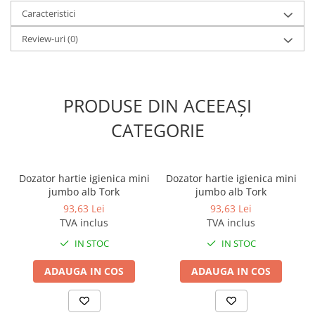
Odorizante profesionale
Caracteristici
Aparate odorizante profesionale
Review-uri
(0)
Odorizant toalera, wc
Odorizante camera
Rezerva aparate odorizante
PRODUSE DIN ACEEAȘI
Site odorizante pisoar
CATEGORIE
Produse de curatenie
Articole menaj
Carucioare
Dozator hartie igienica mini
Dozator hartie igienica mini
jumbo alb Tork
jumbo alb Tork
Carucioare bucatarie
93,63 Lei
93,63 Lei
Carucioare curatenie
TVA inclus
TVA inclus
Lavete profesionale
IN STOC
IN STOC
Mopuri Profesionale
ADAUGA IN COS
ADAUGA IN COS
Racleta, perii pardoseala
Saci menajeri