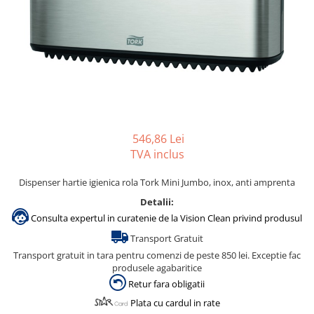
Accesorii detergenti, pompe,
pulverizatoare
Detergenti bucatarie
Detergenti comerciali
Detergenti covoare, mochete,
tapiterii
Detergenti geamuri
546,86 Lei
Detergenti pardoseala
TVA inclus
Detergenti rufe si tesaturi
Dispenser hartie igienica rola Tork Mini Jumbo, inox, anti amprenta
Detergenti toaleta, grup sanitar
Detalii:
Room Care
Consulta expertul in curatenie de la Vision Clean privind produsul
Dezinfectanti profesionali
Transport Gratuit
Dezinfectanti maini
Transport gratuit in tara pentru comenzi de peste 850 lei. Exceptie fac
produsele agabaritice
Dezinfectanti medicali profesionali
Retur fara obligatii
Dezinfectanti suprafete
Plata cu cardul in rate