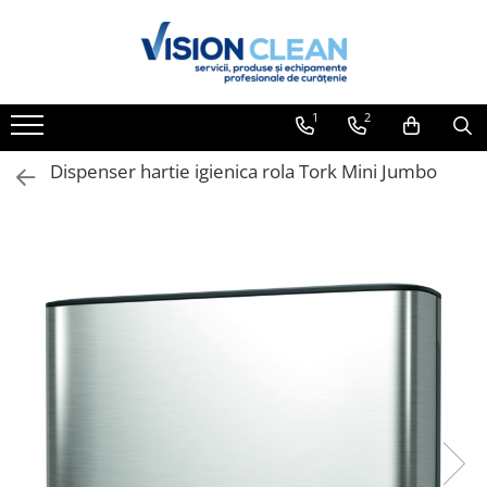
Toate Produsele
Aspiratoare si masini curatenie
1
2
Accesorii masini si aspiratoare
profesionale
Dispenser hartie igienica rola Tork Mini Jumbo
Aspiratoare industriale
Aspiratoare injectie - extractie
Aspiratoare profesionale de lichide
si praf
Echipament de curatat cu presiune
Masini de curatat si aspirat
pardoseli
Maturatori
Monodiscuri profesionale
Detergenti profesionali