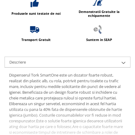
Produse ingrijire personala
Crema de corp
Demonstratii Gratuite la
Produsele sunt testate de noi
echipamente
Sampon si gel de dus
Sapun lichid
Sapun solid
Transport Gratuit
Suntem in SEAP
Sapun spuma
Consumabile hartie
Descriere
Acoperitori toaleta
Cearceaf hartie & cearceaf hartie
Dispenserul Tork SmartOne este un dozator foarte robust,
realizat din plastic alb, cu rola, potrivit pentru toalete cu trafic
Hartie igienica
mare, inclusiv pentru mediile solicitante din punct de vedere al
Prosoape hartie pliate
igienei. Beneficiaza de un design foarte robust si inchidere cu
cheie metalica care protejeaza ruloul si opreste furtul hartiei.
Pungi igienice
Elibereaza un singur servetel, economisind in acest fel hartia
utilizata cu pana la 40% fata de dispenserele obisnuite de hartie
Role hartie industriala
igienica (jumbo). Costurile consumabilelor vor fi reduse in mod
Role prosop hartie
corespunzator.Este o solutie foarte igienica deoarece utilizatorii
ating doar hartia pe care o folosesc.Are o capacitate foarte mare
Servetele masa & faciale
si economiseste timpul de intretinere de schimbare a rolei de