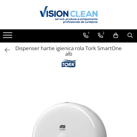
Toate Produsele
Aspiratoare si masini curatenie
1
2
Accesorii masini si aspiratoare
profesionale
Dispenser hartie igienica rola Tork SmartOne
alb
Aspiratoare industriale
Aspiratoare injectie - extractie
Aspiratoare profesionale de lichide
si praf
Echipament de curatat cu presiune
Masini de curatat si aspirat
pardoseli
Maturatori
Monodiscuri profesionale
Detergenti profesionali