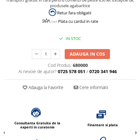
Transport gratuit in tara pentru comenzi de peste 850 lei. Exceptie fac
Dispensere / Dozatoare
produsele agabaritice
Dozatoare dezinfectanti
Retur fara obligatii
Dispensere acoperitoare colac wc
Plata cu cardul in rate
Dispensere hartie igienica
IN STOC
Dispensere odorizante
Dispensere prosoape pliate (Z)
ADAUGA IN COS
Dispensere pungi igiena feminina
Cod Produs:
680000
Dispensere rola hartie industriala
Ai nevoie de ajutor?
0725 578 051
/
0720 341 946
Dispensere rola prosop hartie
Adauga la Favorite
Cere informatii
Dispensere servetele masa,
servetele faciale
Dozatoare sapun lichid
Uscatoare de maini si par
Uscatoare de maini
Consultanta Gratuita de la
Finantare si plata
experti in curatenie
Uscatoare de par