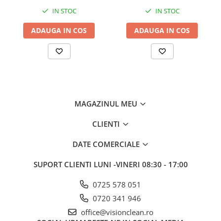
Sisteme, ustensile spalat
IN STOC
IN STOC
geamurile
Produse hoteliere
ADAUGA IN COS
ADAUGA IN COS
Accesorii hoteliere
Carucioare camerista hotel
Cosmetice hoteliere
Gama de cosmetice hoteliere Black
Tie
MAGAZINUL MEU
Gama de cosmetice hoteliere
Botanika
CLIENTI
Gama de cosmetice hoteliere Dove
DATE COMERCIALE
Gama de cosmetice hoteliere
Holiday Care
SUPORT CLIENTI
LUNI -VINERI 08:30 - 17:00
Gama de cosmetice hoteliere I Am
You
0725 578 051
Gama de cosmetice hoteliere Lux
0720 341 946
Gama de cosmetice hoteliere
office@visionclean.ro
Omnia