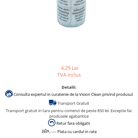
Accesorii detergenti, pompe,
pulverizatoare
Detergenti bucatarie
Detergenti comerciali
Detergenti covoare, mochete,
tapiterii
Detergenti geamuri
Detergenti pardoseala
4,29 Lei
TVA inclus
Detergenti rufe si tesaturi
Detergenti toaleta, grup sanitar
Detalii:
Consulta expertul in curatenie de la Vision Clean privind produsul
Room Care
Transport Gratuit
Dezinfectanti profesionali
Transport gratuit in tara pentru comenzi de peste 850 lei. Exceptie fac
Dezinfectanti maini
produsele agabaritice
Dezinfectanti medicali profesionali
Retur fara obligatii
Dezinfectanti suprafete
Plata cu cardul in rate