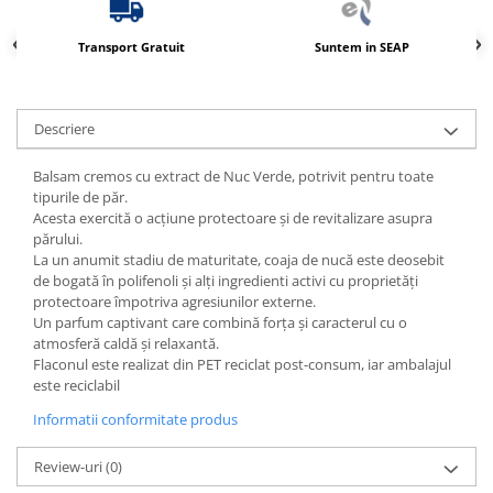
Produse ingrijire personala
Crema de corp
Transport Gratuit
Suntem in SEAP
Sampon si gel de dus
Sapun lichid
Descriere
Sapun solid
Sapun spuma
Balsam cremos cu extract de Nuc Verde, potrivit pentru toate
tipurile de păr.
Consumabile hartie
Acesta exercită o acțiune protectoare și de revitalizare asupra
Acoperitori toaleta
părului.
La un anumit stadiu de maturitate, coaja de nucă este deosebit
Cearceaf hartie & cearceaf hartie
de bogată în polifenoli și alți ingredienti activi cu proprietăți
protectoare împotriva agresiunilor externe.
Hartie igienica
Un parfum captivant care combină forța și caracterul cu o
Prosoape hartie pliate
atmosferă caldă și relaxantă.
Flaconul este realizat din PET reciclat post-consum, iar ambalajul
Pungi igienice
este reciclabil
Role hartie industriala
Informatii conformitate produs
Role prosop hartie
Review-uri
(0)
Servetele masa & faciale