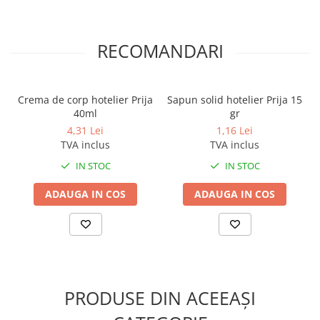
Odorizante profesionale
Aparate odorizante profesionale
RECOMANDARI
Odorizant toalera, wc
Odorizante camera
Rezerva aparate odorizante
Crema de corp hotelier Prija
Sapun solid hotelier Prija 15
40ml
gr
Site odorizante pisoar
4,31 Lei
1,16 Lei
Produse de curatenie
TVA inclus
TVA inclus
Articole menaj
IN STOC
IN STOC
Carucioare
ADAUGA IN COS
ADAUGA IN COS
Carucioare bucatarie
Carucioare curatenie
Lavete profesionale
Mopuri Profesionale
Racleta, perii pardoseala
PRODUSE DIN ACEEAȘI
Saci menajeri