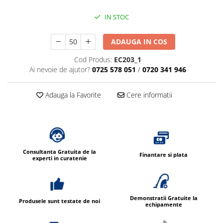
Dispensere / Dozatoare
IN STOC
Dozatoare dezinfectanti
Dispensere acoperitoare colac wc
ADAUGA IN COS
Dispensere hartie igienica
Cod Produs:
EC203_1
Dispensere odorizante
Ai nevoie de ajutor?
0725 578 051
/
0720 341 946
Dispensere prosoape pliate (Z)
Adauga la Favorite
Cere informatii
Dispensere pungi igiena feminina
Dispensere rola hartie industriala
Dispensere rola prosop hartie
Dispensere servetele masa,
servetele faciale
Consultanta Gratuita de la
Finantare si plata
experti in curatenie
Dozatoare sapun lichid
Uscatoare de maini si par
Uscatoare de maini
Demonstratii Gratuite la
Produsele sunt testate de noi
echipamente
Uscatoare de par