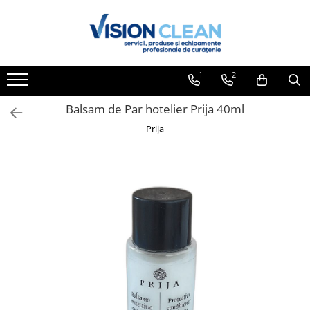
Toate Produsele
Aspiratoare si masini curatenie
1
2
Accesorii masini si aspiratoare
profesionale
Balsam de Par hotelier Prija 40ml
Aspiratoare industriale
Prija
Aspiratoare injectie - extractie
Aspiratoare profesionale de lichide
si praf
Echipament de curatat cu presiune
Masini de curatat si aspirat
pardoseli
Maturatori
Monodiscuri profesionale
Detergenti profesionali