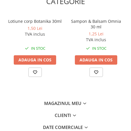
CATEGORIE
Sisteme, ustensile spalat
geamurile
Produse hoteliere
Lotiune corp Botanika 30ml
Sampon & Balsam Omnia
Accesorii hoteliere
30 ml
1,50 Lei
1,25 Lei
TVA inclus
Carucioare camerista hotel
TVA inclus
Cosmetice hoteliere
IN STOC
IN STOC
Gama de cosmetice hoteliere Black
Tie
ADAUGA IN COS
ADAUGA IN COS
Gama de cosmetice hoteliere
Botanika
Gama de cosmetice hoteliere Dove
Gama de cosmetice hoteliere
Holiday Care
Gama de cosmetice hoteliere I Am
MAGAZINUL MEU
You
Gama de cosmetice hoteliere Lux
CLIENTI
Gama de cosmetice hoteliere
DATE COMERCIALE
Omnia