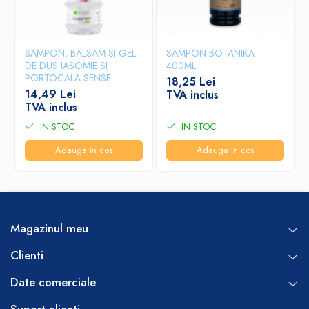
SAMPON, BALSAM SI GEL
SAMPON BOTANIKA
DE DUS IASOMIE SI
400ML
PORTOCALA SENSE
18,25 Lei
400ML
14,49 Lei
TVA inclus
TVA inclus
IN STOC
IN STOC
Adauga in cos
Adauga in cos
Magazinul meu
Clienti
Date comerciale
Suport clienti