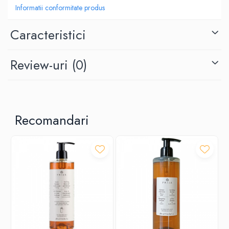
Sticla este fabricată din PET reciclat post-consumator, ambalajul este
Informatii conformitate produs
reciclabil.
18 buc/bax
Caracteristici
Review-uri
(0)
Recomandari