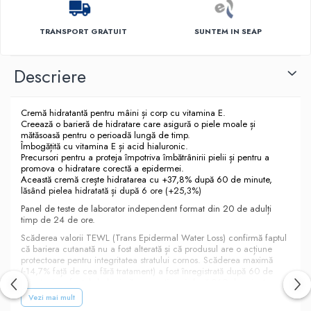
TRANSPORT GRATUIT
SUNTEM IN SEAP
Descriere
Cremă hidratantă pentru mâini și corp cu vitamina E.
Creează o barieră de hidratare care asigură o piele moale și
mătăsoasă pentru o perioadă lungă de timp.
Îmbogățită cu vitamina E și acid hialuronic.
Precursori pentru a proteja împotriva îmbătrânirii pielii și pentru a
promova o hidratare corectă a epidermei.
Această cremă crește hidratarea cu +37,8% după 60 de minute,
lăsând pielea hidratată și după 6 ore (+25,3%)
Panel de teste de laborator independent format din 20 de adulți
timp de 24 de ore.
Scăderea valorii TEWL (Trans Epidermal Water Loss) confirmă faptul
că bariera cutanată nu a fost alterată și că produsul are o acțiune
protectoare pentru integritatea stratului cornos. Scăderea maximă
(-14,7% față de cea fără tratament) a fost înregistrată după 60 de
minute, iar efectul de barieră se menține și după 360 de minute
(-14,1% față de cea fără tratament).
Vezi mai mult