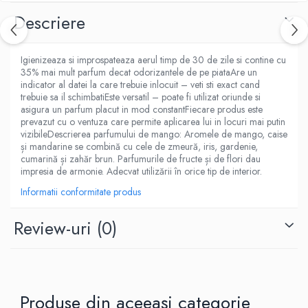
Descriere
Igienizeaza si improspateaza aerul timp de 30 de zile si contine cu
35% mai mult parfum decat odorizantele de pe piataAre un
indicator al datei la care trebuie inlocuit – veti sti exact cand
trebuie sa il schimbatiEste versatil – poate fi utilizat oriunde si
asigura un parfum placut in mod constantFiecare produs este
prevazut cu o ventuza care permite aplicarea lui in locuri mai putin
vizibileDescrierea parfumului de mango: Aromele de mango, caise
și mandarine se combină cu cele de zmeură, iris, gardenie,
cumarină și zahăr brun. Parfumurile de fructe și de flori dau
impresia de armonie. Adecvat utilizării în orice tip de interior.
Informatii conformitate produs
Review-uri
(0)
Produse din aceeași categorie