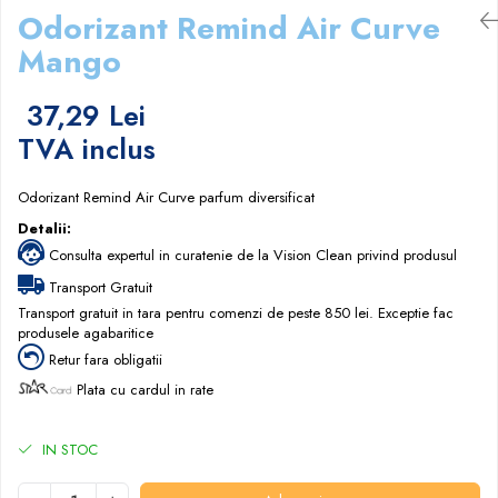
Odorizant Remind Air Curve
Papuci hotel
Mango
37,29 Lei
TVA inclus
Odorizant Remind Air Curve parfum diversificat
Detalii:
Consulta expertul in curatenie de la Vision Clean privind produsul
Transport Gratuit
Transport gratuit in tara pentru comenzi de peste 850 lei. Exceptie fac
produsele agabaritice
Retur fara obligatii
Plata cu cardul in rate
IN STOC