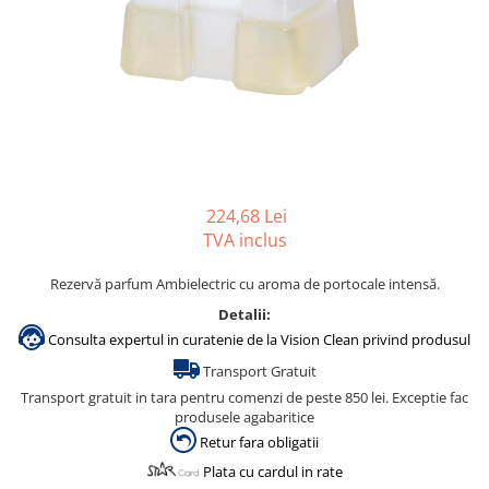
Gama de cosmetice hoteliere
Salvatore Ferragamo
Gama de cosmetice hoteliere Sense
Papuci hotel
224,68 Lei
TVA inclus
Rezervă parfum Ambielectric cu aroma de portocale intensă.
Detalii:
Consulta expertul in curatenie de la Vision Clean privind produsul
Transport Gratuit
Transport gratuit in tara pentru comenzi de peste 850 lei. Exceptie fac
produsele agabaritice
Retur fara obligatii
Plata cu cardul in rate