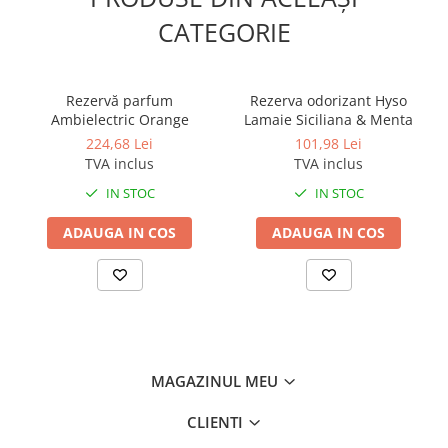
Odorizante profesionale
CATEGORIE
Aparate odorizante profesionale
Odorizant toalera, wc
Rezervă parfum
Rezerva odorizant Hyso
Odorizante camera
Ambielectric Orange
Lamaie Siciliana & Menta
Rezerva aparate odorizante
224,68 Lei
101,98 Lei
Site odorizante pisoar
TVA inclus
TVA inclus
IN STOC
IN STOC
Produse de curatenie
Articole menaj
ADAUGA IN COS
ADAUGA IN COS
Carucioare
Carucioare bucatarie
Carucioare curatenie
Lavete profesionale
Mopuri Profesionale
MAGAZINUL MEU
Racleta, perii pardoseala
CLIENTI
Saci menajeri