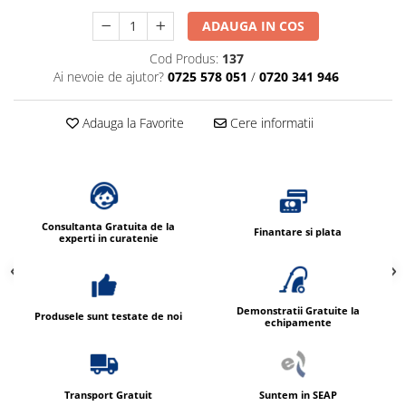
Dispensere / Dozatoare
ADAUGA IN COS
Dozatoare dezinfectanti
Cod Produs:
137
Dispensere acoperitoare colac wc
Ai nevoie de ajutor?
0725 578 051
/
0720 341 946
Dispensere hartie igienica
Dispensere odorizante
Adauga la Favorite
Cere informatii
Dispensere prosoape pliate (Z)
Dispensere pungi igiena feminina
Dispensere rola hartie industriala
Consultanta Gratuita de la
Dispensere rola prosop hartie
Finantare si plata
experti in curatenie
Dispensere servetele masa,
servetele faciale
Dozatoare sapun lichid
Demonstratii Gratuite la
Produsele sunt testate de noi
echipamente
Uscatoare de maini si par
Uscatoare de maini
Uscatoare de par
Transport Gratuit
Suntem in SEAP