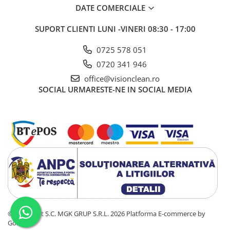
Sisteme, ustensile spalat
DATE COMERCIALE
geamurile
SUPORT CLIENTI
LUNI -VINERI 08:30 - 17:00
Produse hoteliere
Accesorii hoteliere
0725 578 051
Carucioare camerista hotel
0720 341 946
Cosmetice hoteliere
office@visionclean.ro
SOCIAL
URMARESTE-NE IN SOCIAL MEDIA
Gama de cosmetice hoteliere Black
Tie
Gama de cosmetice hoteliere
Botanika
Gama de cosmetice hoteliere Dove
Gama de cosmetice hoteliere
Holiday Care
Gama de cosmetice hoteliere I Am
You
Gama de cosmetice hoteliere Lux
Gama de cosmetice hoteliere
©Copyright S.C. MGK GRUP S.R.L. 2026
Platforma E-commerce by
Gomag
Omnia