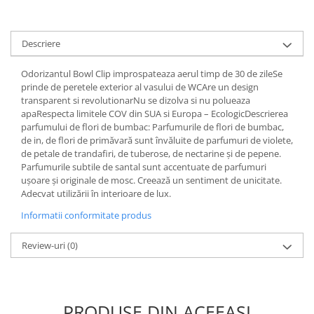
Produse ingrijire personala
Crema de corp
Descriere
Sampon si gel de dus
Sapun lichid
Odorizantul Bowl Clip improspateaza aerul timp de 30 de zileSe
prinde de peretele exterior al vasului de WCAre un design
Sapun solid
transparent si revolutionarNu se dizolva si nu polueaza
Sapun spuma
apaRespecta limitele COV din SUA si Europa – EcologicDescrierea
parfumului de flori de bumbac: Parfumurile de flori de bumbac,
Consumabile hartie
de in, de flori de primăvară sunt învăluite de parfumuri de violete,
Acoperitori toaleta
de petale de trandafiri, de tuberose, de nectarine și de pepene.
Parfumurile subtile de santal sunt accentuate de parfumuri
Cearceaf hartie & cearceaf hartie
ușoare și originale de mosc. Creează un sentiment de unicitate.
Hartie igienica
Adecvat utilizării în interioare de lux.
Prosoape hartie pliate
Informatii conformitate produs
Pungi igienice
Review-uri
(0)
Role hartie industriala
Role prosop hartie
Servetele masa & faciale
PRODUSE DIN ACEEAȘI