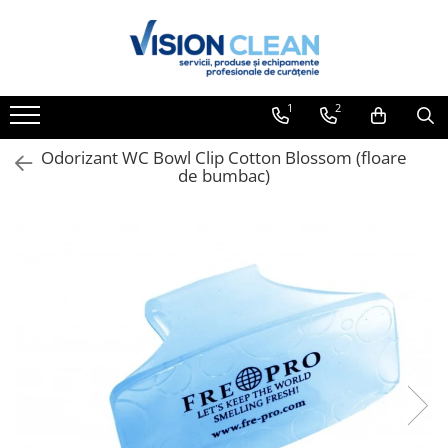
Toate Produsele
Aspiratoare si masini curatenie
1
2
Accesorii masini si aspiratoare
profesionale
Odorizant WC Bowl Clip Cotton Blossom (floare
de bumbac)
Aspiratoare industriale
Aspiratoare injectie - extractie
Aspiratoare profesionale de lichide
si praf
Echipament de curatat cu presiune
Masini de curatat si aspirat
pardoseli
Maturatori
Monodiscuri profesionale
Detergenti profesionali