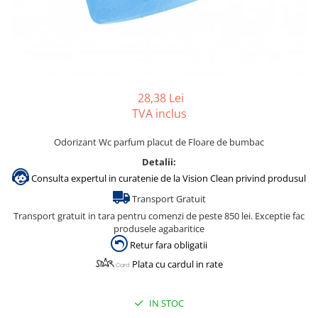
Accesorii detergenti, pompe,
pulverizatoare
Detergenti bucatarie
Detergenti comerciali
Detergenti covoare, mochete,
28,38 Lei
tapiterii
TVA inclus
Detergenti geamuri
Odorizant Wc parfum placut de Floare de bumbac
Detergenti pardoseala
Detalii:
Detergenti rufe si tesaturi
Consulta expertul in curatenie de la Vision Clean privind produsul
Detergenti toaleta, grup sanitar
Transport Gratuit
Transport gratuit in tara pentru comenzi de peste 850 lei. Exceptie fac
Room Care
produsele agabaritice
Dezinfectanti profesionali
Retur fara obligatii
Dezinfectanti maini
Plata cu cardul in rate
Dezinfectanti medicali profesionali
Dezinfectanti suprafete
IN STOC