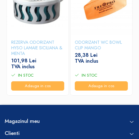
REZERVA ODORIZANT
ODORIZANT WC BOWL
HYSO LAMAIE SICILIANA &
CLIP MANGO
MENTA
28,38 Lei
101,98 Lei
TVA inclus
TVA inclus
IN STOC
IN STOC
Adauga in cos
Adauga in cos
Magazinul meu
Clienti