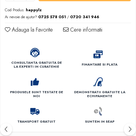
Dispensere / Dozatoare
Cod Produs:
happylz
Dozatoare dezinfectanti
Ai nevoie de ajutor?
0725 578 051
/
0720 341 946
Dispensere acoperitoare colac wc
Adauga la Favorite
Cere informatii
Dispensere hartie igienica
Dispensere odorizante
Dispensere prosoape pliate (Z)
Dispensere pungi igiena feminina
CONSULTANTA GRATUITA DE
FINANTARE SI PLATA
LA EXPERTI IN CURATENIE
Dispensere rola hartie industriala
Dispensere rola prosop hartie
Dispensere servetele masa,
servetele faciale
PRODUSELE SUNT TESTATE DE
DEMONSTRATII GRATUITE LA
NOI
ECHIPAMENTE
Dozatoare sapun lichid
Uscatoare de maini si par
Uscatoare de maini
TRANSPORT GRATUIT
SUNTEM IN SEAP
Uscatoare de par