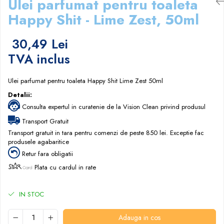
Ulei parfumat pentru toaleta
Accesorii detergenti, pompe,
Happy Shit - Lime Zest, 50ml
pulverizatoare
Detergenti bucatarie
30,49 Lei
Detergenti comerciali
TVA inclus
Detergenti covoare, mochete,
tapiterii
Ulei parfumat pentru toaleta Happy Shit Lime Zest 50ml
Detergenti geamuri
Detalii:
Consulta expertul in curatenie de la Vision Clean privind produsul
Detergenti pardoseala
Transport Gratuit
Detergenti rufe si tesaturi
Transport gratuit in tara pentru comenzi de peste 850 lei. Exceptie fac
Detergenti toaleta, grup sanitar
produsele agabaritice
Retur fara obligatii
Room Care
Plata cu cardul in rate
Dezinfectanti profesionali
Dezinfectanti maini
IN STOC
Dezinfectanti medicali profesionali
Dezinfectanti suprafete
Adauga in cos