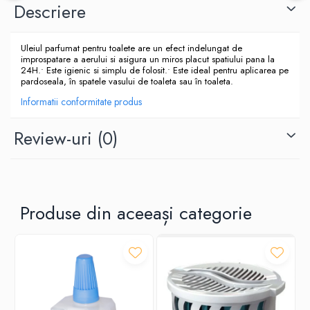
Produse ingrijire personala
Descriere
Crema de corp
Sampon si gel de dus
Uleiul parfumat pentru toalete are un efect indelungat de
improspatare a aerului si asigura un miros placut spatiului pana la
Sapun lichid
24H.• Este igienic si simplu de folosit.• Este ideal pentru aplicarea pe
pardoseala, în spatele vasului de toaleta sau în toaleta.
Sapun solid
Informatii conformitate produs
Sapun spuma
Consumabile hartie
Review-uri
(0)
Acoperitori toaleta
Cearceaf hartie & cearceaf hartie
Hartie igienica
Produse din aceeași categorie
Prosoape hartie pliate
Pungi igienice
Role hartie industriala
Role prosop hartie
Servetele masa & faciale