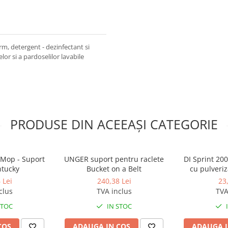
m, detergent - dezinfectant si
or si a pardoselilor lavabile
PRODUSE DIN ACEEAȘI CATEGORIE
 Mop - Suport
UNGER suport pentru raclete
DI Sprint 200
tucky
Bucket on a Belt
cu pulveriz
 Lei
240,38 Lei
23
clus
TVA inclus
TVA
STOC
IN STOC
COS
ADAUGA IN COS
ADAUGA I