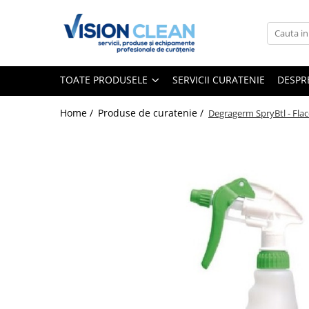
Toate Produsele
Aspiratoare si masini curatenie
TOATE PRODUSELE
SERVICII CURATENIE
DESPR
Accesorii masini si aspiratoare
profesionale
Home /
Produse de curatenie /
Degragerm SpryBtl - Flac
Aspiratoare industriale
Aspiratoare injectie - extractie
Aspiratoare profesionale de lichide
si praf
Echipament de curatat cu presiune
Masini de curatat si aspirat
pardoseli
Maturatori
Monodiscuri profesionale
Detergenti profesionali