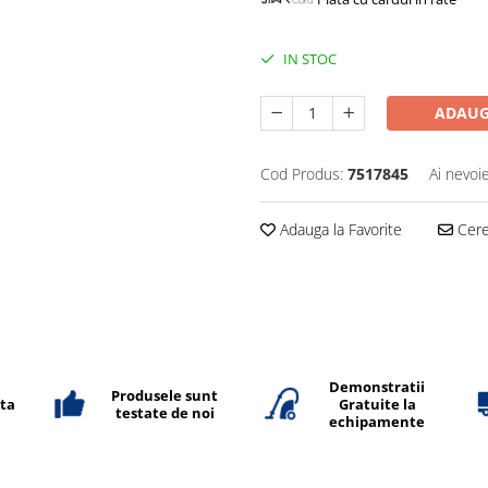
IN STOC
ADAUG
Cod Produs:
7517845
Ai nevoi
Adauga la Favorite
Cere 
Demonstratii
Produsele sunt
ata
Gratuite la
testate de noi
echipamente