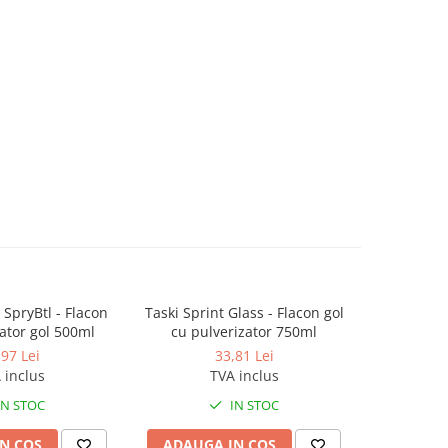
 SpryBtl - Flacon
Taski Sprint Glass - Flacon gol
Mop pen
ator gol 500ml
cu pulverizator 750ml
pardosel
,97 Lei
33,81 Lei
1
 inclus
TVA inclus
IN STOC
IN STOC
N COS
ADAUGA IN COS
ADAUG