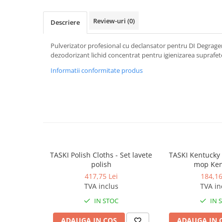
Dispensere / Dozatoare
Dozatoare dezinfectanti
Review-uri
(0)
Descriere
Dispensere acoperitoare colac wc
Pulverizator profesional cu declansator pentru DI Degrager
Dispensere hartie igienica
dezodorizant lichid concentrat pentru igienizarea suprafetel
Dispensere odorizante
Informatii conformitate produs
Dispensere prosoape pliate (Z)
Dispensere pungi igiena feminina
Dispensere rola hartie industriala
Dispensere rola prosop hartie
Dispensere servetele masa,
servetele faciale
TASKI Polish Cloths - Set lavete
TASKI Kentucky
polish
mop Ken
Dozatoare sapun lichid
417,75 Lei
184,16
Uscatoare de maini si par
TVA inclus
TVA in
Uscatoare de maini
IN STOC
IN 
Uscatoare de par
ADAUGA IN COS
ADAUGA IN 