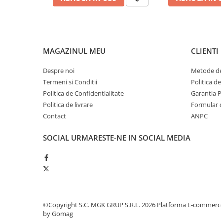
Produse ingrijire personala
Crema de corp
Sampon si gel de dus
Sapun lichid
MAGAZINUL MEU
CLIENTI
Sapun solid
Despre noi
Metode de
Sapun spuma
Termeni si Conditii
Politica d
Consumabile hartie
Politica de Confidentialitate
Garantia 
Acoperitori toaleta
Politica de livrare
Formular 
Contact
ANPC
Cearceaf hartie & cearceaf hartie
Hartie igienica
SOCIAL
URMARESTE-NE IN SOCIAL MEDIA
Prosoape hartie pliate
Pungi igienice
Role hartie industriala
Role prosop hartie
©Copyright S.C. MGK GRUP S.R.L. 2026
Platforma E-commerc
Servetele masa & faciale
by Gomag