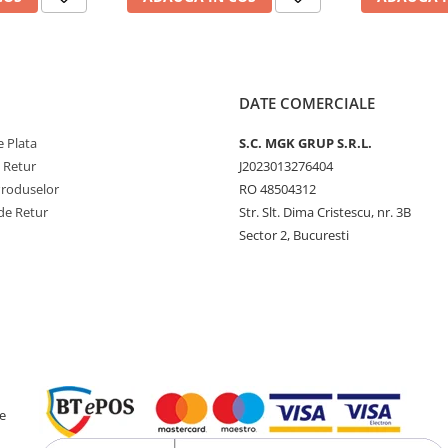
DATE COMERCIALE
 Plata
S.C. MGK GRUP S.R.L.
e Retur
J2023013276404
Produselor
RO 48504312
de Retur
Str. Slt. Dima Cristescu, nr. 3B
Sector 2, Bucuresti
e