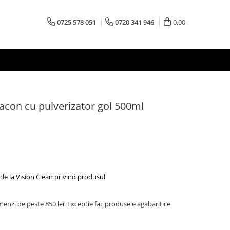
0725 578 051
0720 341 946
0,00
acon cu pulverizator gol 500ml
de la Vision Clean privind produsul
menzi de peste 850 lei. Exceptie fac produsele agabaritice