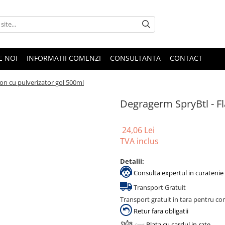
E NOI
INFORMATII COMENZI
CONSULTANTA
CONTACT
on cu pulverizator gol 500ml
Degragerm SpryBtl - Fl
24,06 Lei
TVA inclus
Detalii:
Consulta expertul in curatenie 
Transport Gratuit
Transport gratuit in tara pentru co
Retur fara obligatii
Plata cu cardul in rate