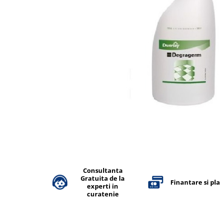
Accesorii detergenti, pompe,
pulverizatoare
Detergenti bucatarie
Detergenti comerciali
Detergenti covoare, mochete,
tapiterii
Detergenti geamuri
Detergenti pardoseala
Detergenti rufe si tesaturi
Detergenti toaleta, grup sanitar
Room Care
Dezinfectanti profesionali
Consultanta
Gratuita de la
Dezinfectanti maini
Finantare si pl
experti in
Dezinfectanti medicali profesionali
curatenie
Dezinfectanti suprafete