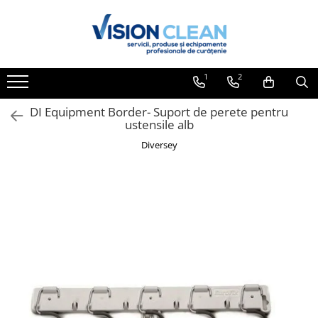
Toate Produsele
Aspiratoare si masini curatenie
1
2
Accesorii masini si aspiratoare
profesionale
DI Equipment Border- Suport de perete pentru
ustensile alb
Aspiratoare industriale
Diversey
Aspiratoare injectie - extractie
Aspiratoare profesionale de lichide
si praf
Echipament de curatat cu presiune
Masini de curatat si aspirat
pardoseli
Maturatori
Monodiscuri profesionale
Detergenti profesionali