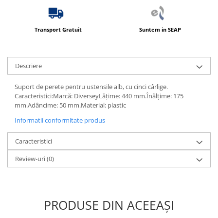
Produse ingrijire personala
Crema de corp
Transport Gratuit
Suntem in SEAP
Sampon si gel de dus
Sapun lichid
Sapun solid
Descriere
Sapun spuma
Suport de perete pentru ustensile alb, cu cinci cârlige.
Consumabile hartie
Caracteristici:Marcă: DiverseyLățime: 440 mm.Înălțime: 175
Acoperitori toaleta
mm.Adâncime: 50 mm.Material: plastic
Cearceaf hartie & cearceaf hartie
Informatii conformitate produs
Hartie igienica
Caracteristici
Prosoape hartie pliate
Review-uri
(0)
Pungi igienice
Role hartie industriala
Role prosop hartie
PRODUSE DIN ACEEAȘI
Servetele masa & faciale