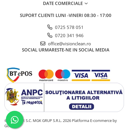
Sisteme, ustensile spalat
DATE COMERCIALE
geamurile
SUPORT CLIENTI
LUNI -VINERI 08:30 - 17:00
Produse hoteliere
Accesorii hoteliere
0725 578 051
Carucioare camerista hotel
0720 341 946
office@visionclean.ro
Cosmetice hoteliere
SOCIAL
URMARESTE-NE IN SOCIAL MEDIA
Gama de cosmetice hoteliere Black
Tie
Gama de cosmetice hoteliere
Botanika
Gama de cosmetice hoteliere Dove
Gama de cosmetice hoteliere
Holiday Care
Gama de cosmetice hoteliere I Am
You
Gama de cosmetice hoteliere Lux
©Copyright S.C. MGK GRUP S.R.L. 2026
Platforma E-commerce by
Gama de cosmetice hoteliere
Gomag
Omnia