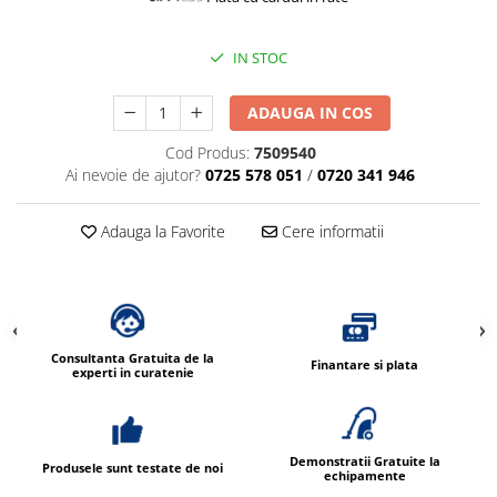
Dispensere / Dozatoare
Dozatoare dezinfectanti
IN STOC
Dispensere acoperitoare colac wc
Dispensere hartie igienica
ADAUGA IN COS
Dispensere odorizante
Cod Produs:
7509540
Ai nevoie de ajutor?
0725 578 051
/
0720 341 946
Dispensere prosoape pliate (Z)
Dispensere pungi igiena feminina
Adauga la Favorite
Cere informatii
Dispensere rola hartie industriala
Dispensere rola prosop hartie
Dispensere servetele masa,
servetele faciale
Consultanta Gratuita de la
Finantare si plata
Dozatoare sapun lichid
experti in curatenie
Uscatoare de maini si par
Uscatoare de maini
Demonstratii Gratuite la
Uscatoare de par
Produsele sunt testate de noi
echipamente