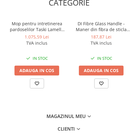
CATEGORIE
Odorizante profesionale
Aparate odorizante profesionale
Odorizant toalera, wc
Mop pentru intretinerea
DI Fibre Glass Handle -
pardoselilor Taski Lamello
Maner din fibra de sticla
Odorizante camera
80cm
1450mm
1.075,59 Lei
187,87 Lei
Rezerva aparate odorizante
TVA inclus
TVA inclus
Site odorizante pisoar
IN STOC
IN STOC
Produse de curatenie
Articole menaj
ADAUGA IN COS
ADAUGA IN COS
Carucioare
Carucioare bucatarie
Carucioare curatenie
Lavete profesionale
Mopuri Profesionale
MAGAZINUL MEU
Racleta, perii pardoseala
CLIENTI
Saci menajeri