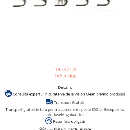
Accesorii detergenti, pompe,
pulverizatoare
Detergenti bucatarie
Detergenti comerciali
Detergenti covoare, mochete,
tapiterii
Detergenti geamuri
Detergenti pardoseala
193,47 Lei
Detergenti rufe si tesaturi
TVA inclus
Detergenti toaleta, grup sanitar
Detalii:
Room Care
Consulta expertul in curatenie de la Vision Clean privind produsul
Dezinfectanti profesionali
Transport Gratuit
Dezinfectanti maini
Transport gratuit in tara pentru comenzi de peste 850 lei. Exceptie fac
Dezinfectanti medicali profesionali
produsele agabaritice
Retur fara obligatii
Dezinfectanti suprafete
Plata cu cardul in rate