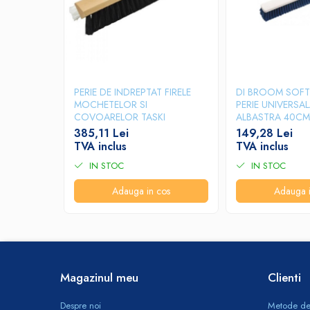
Produse ingrijire personala
Crema de corp
Sampon si gel de dus
Sapun lichid
Sapun solid
PERIE DE INDREPTAT FIRELE
DI BROOM SOFT 
MOCHETELOR SI
PERIE UNIVERSA
Sapun spuma
COVOARELOR TASKI
ALBASTRA 40CM
Consumabile hartie
385,11 Lei
149,28 Lei
TVA inclus
TVA inclus
Acoperitori toaleta
IN STOC
IN STOC
Cearceaf hartie & cearceaf hartie
Hartie igienica
Adauga in cos
Adauga i
Prosoape hartie pliate
Pungi igienice
Role hartie industriala
Magazinul meu
Clienti
Role prosop hartie
Servetele masa & faciale
Despre noi
Metode de