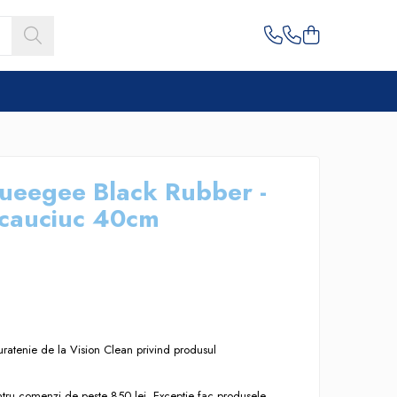
queegee Black Rubber -
 cauciuc 40cm
uratenie de la Vision Clean privind produsul
entru comenzi de peste 850 lei. Exceptie fac produsele