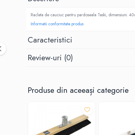
Dispensere / Dozatoare
Dozatoare dezinfectanti
Racleta de cauciuc pentru pardoseala Taski, dimensiuni: 4
Dispensere acoperitoare colac wc
Informatii conformitate produs
Dispensere hartie igienica
Caracteristici
Dispensere odorizante
Dispensere prosoape pliate (Z)
Review-uri
(0)
Dispensere pungi igiena feminina
Dispensere rola hartie industriala
Dispensere rola prosop hartie
Dispensere servetele masa,
Produse din aceeași categorie
servetele faciale
Dozatoare sapun lichid
Uscatoare de maini si par
Uscatoare de maini
Uscatoare de par