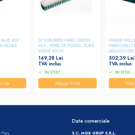
BLUE 400 -
DI SCRUBBER HARD GREEN
UNGER RACLE
LA MOALE
400 - PERIE DE PODEA, DURA
PARDOSELI C
VERDE 40CM
AQUADOZER
149,28 Lei
502,39 Lei
TVA inclus
TVA inclus
IN STOC
IN STOC
n cos
Adauga in cos
Adau
Date comerciale
 Plata
S.C. MGK GRUP S.R.L.