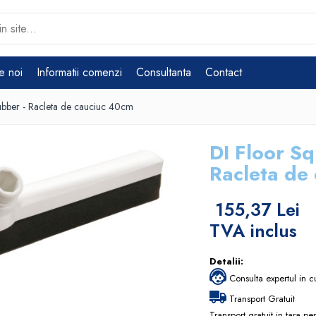
e noi
Informatii comenzi
Consultanta
Contact
ubber - Racleta de cauciuc 40cm
DI Floor S
Racleta de
155,37 Lei
TVA inclus
Detalii:
Consulta expertul in c
Transport Gratuit
Transport gratuit in tara p