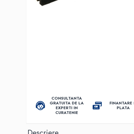
Accesorii detergenti, pompe,
pulverizatoare
Detergenti bucatarie
Detergenti comerciali
Detergenti covoare, mochete,
tapiterii
Detergenti geamuri
Detergenti pardoseala
Detergenti rufe si tesaturi
Detergenti toaleta, grup sanitar
Room Care
CONSULTANTA
Dezinfectanti profesionali
GRATUITA DE LA
FINANTARE 
EXPERTI IN
PLATA
Dezinfectanti maini
CURATENIE
Dezinfectanti medicali profesionali
Dezinfectanti suprafete
Descriere