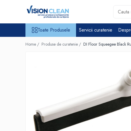
Toate Produsele
Toate Produsele
Servicii curatenie
Despr
Aspiratoare si masini curatenie
Accesorii masini si aspiratoare
Home /
Produse de curatenie /
DI Floor Squeegee Black R
profesionale
Aspiratoare industriale
Aspiratoare injectie - extractie
Aspiratoare profesionale de
lichide si praf
Echipament de curatat cu presiune
Masini de curatat si aspirat
pardoseli
Maturatori
Monodiscuri profesionale
Detergenti profesionali