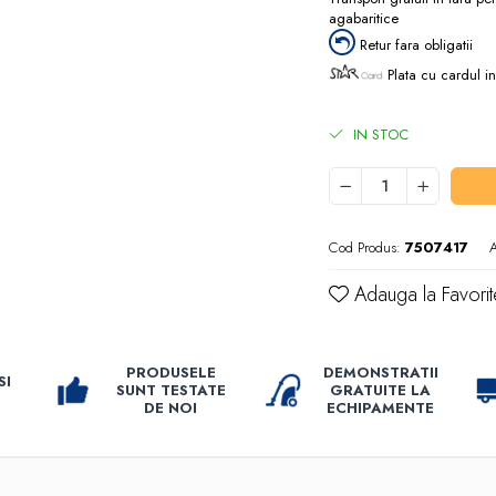
agabaritice
Retur fara obligatii
Plata cu cardul in
IN STOC
Cod Produs:
7507417
A
Adauga la Favorit
PRODUSELE
DEMONSTRATII
SI
SUNT TESTATE
GRATUITE LA
DE NOI
ECHIPAMENTE