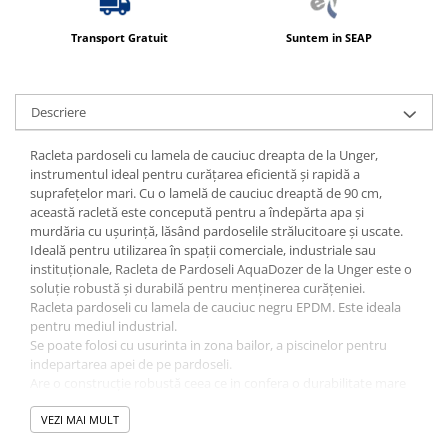
Transport Gratuit
Suntem in SEAP
Descriere
Racleta pardoseli cu lamela de cauciuc dreapta de la Unger,
instrumentul ideal pentru curățarea eficientă și rapidă a
suprafețelor mari. Cu o lamelă de cauciuc dreaptă de 90 cm,
această racletă este concepută pentru a îndepărta apa și
murdăria cu ușurință, lăsând pardoselile strălucitoare și uscate.
Ideală pentru utilizarea în spații comerciale, industriale sau
instituționale, Racleta de Pardoseli AquaDozer de la Unger este o
soluție robustă și durabilă pentru menținerea curățeniei.
Racleta pardoseli cu lamela de cauciuc negru EPDM. Este ideala
pentru mediul industrial.
Se poate folosi cu usurinta in zona bailor, a piscinelor pentru
indepartarea apei de pe pardoseli.
Are o construcție robustă ceea ce in confera o durabilitate mare
in utilizare.
VEZI MAI MULT
Ideal pentru mediul industrial.