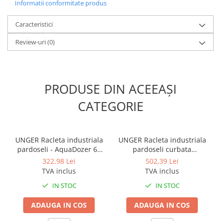
Informatii conformitate produs
Construcție robustă
Mâner solid
Dimensiune: 90 cm / 36 in
Caracteristici
Model: Drept
Review-uri
(0)
PRODUSE DIN ACEEAȘI
CATEGORIE
UNGER Racleta industriala
UNGER Racleta industriala
pardoseli - AquaDozer 60
pardoseli curbata
cm
AquaDozer 90 cm
322,98 Lei
502,39 Lei
TVA inclus
TVA inclus
IN STOC
IN STOC
ADAUGA IN COS
ADAUGA IN COS