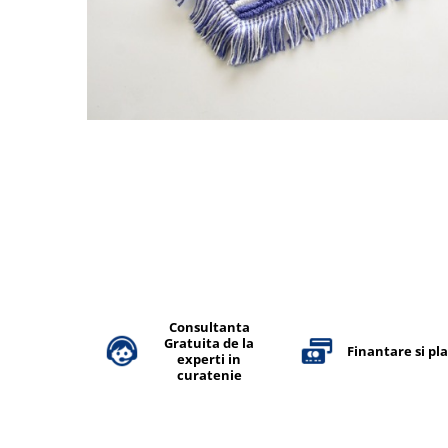
Accesorii detergenti, pompe,
pulverizatoare
Detergenti bucatarie
Detergenti comerciali
Detergenti covoare, mochete,
tapiterii
Detergenti geamuri
Detergenti pardoseala
Detergenti rufe si tesaturi
Detergenti toaleta, grup sanitar
Room Care
Consultanta
Dezinfectanti profesionali
Gratuita de la
Finantare si pl
experti in
Dezinfectanti maini
curatenie
Dezinfectanti medicali profesionali
Dezinfectanti suprafete