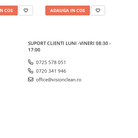
N COS
ADAUGA IN COS
ADAUG
SUPORT CLIENTI
LUNI -VINERI 08:30 -
17:00
0725 578 051
0720 341 946
office@visionclean.ro