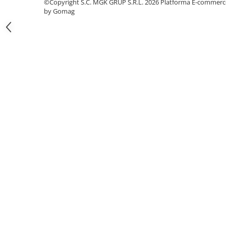
©Copyright S.C. MGK GRUP S.R.L. 2026
Platforma E-commerc
Odorizante profesionale
by Gomag
Aparate odorizante profesionale
Odorizant toalera, wc
Odorizante camera
Rezerva aparate odorizante
Site odorizante pisoar
Produse de curatenie
Articole menaj
Carucioare
Carucioare bucatarie
Carucioare curatenie
Lavete profesionale
Mopuri Profesionale
Racleta, perii pardoseala
Saci menajeri