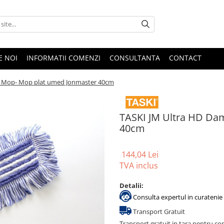
E NOI
INFORMATII COMENZI
CONSULTANTA
CONTACT
p Mop- Mop plat umed Jonmaster 40cm
TASKI JM Ultra HD Da
40cm
144,04 Lei
TVA inclus
Detalii:
Consulta expertul in curatenie 
Transport Gratuit
Transport gratuit in tara pentru co