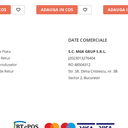
COS
ADAUGA IN COS
ADAUGA I
DATE COMERCIALE
 Plata
S.C. MGK GRUP S.R.L.
e Retur
J2023013276404
Produselor
RO 48504312
de Retur
Str. Slt. Dima Cristescu, nr. 3B
Sector 2, Bucuresti