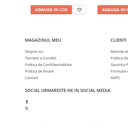
Produse ingrijire personala
Crema de corp
ADAUGA IN COS
ADAUGA IN 
Sampon si gel de dus
Sapun lichid
Sapun solid
MAGAZINUL MEU
CLIENTI
Sapun spuma
Despre noi
Metode de
Consumabile hartie
Termeni si Conditii
Politica d
Acoperitori toaleta
Politica de Confidentialitate
Garantia 
Cearceaf hartie & cearceaf hartie
Politica de livrare
Formular 
Contact
ANPC
Hartie igienica
Prosoape hartie pliate
SOCIAL
URMARESTE-NE IN SOCIAL MEDIA
Pungi igienice
Role hartie industriala
Role prosop hartie
Servetele masa & faciale