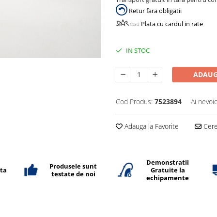
Retur fara obligatii
Plata cu cardul in rate
IN STOC
ADAUG
Cod Produs:
7523894
Ai nevoi
Adauga la Favorite
Cere 
Demonstratii
Produsele sunt
ata
Gratuite la
testate de noi
echipamente