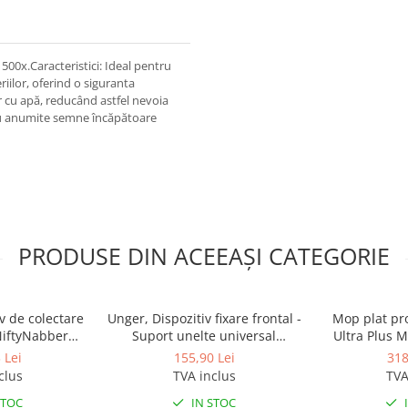
500x.Caracteristici: Ideal pentru
riilor, oferind o siguranta
ar cu apă, reducând astfel nevoia
ru anumite semne încăpătoare
PRODUSE DIN ACEEAȘI CATEGORIE
v de colectare
Unger, Dispozitiv fixare frontal -
Mop plat pro
NiftyNabber
Suport unelte universal
Ultra Plus 
 GRIP
Hangup 35cm
 Lei
155,90 Lei
318
clus
TVA inclus
TVA
STOC
IN STOC