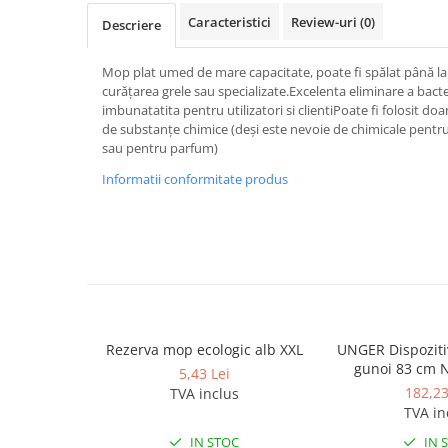
Dispensere / Dozatoare
Caracteristici
Review-uri
(0)
Descriere
Dozatoare dezinfectanti
Dispensere acoperitoare colac wc
Mop plat umed de mare capacitate, poate fi spălat până la 
curățarea grele sau specializate.Excelenta eliminare a bacte
Dispensere hartie igienica
imbunatatita pentru utilizatori si clientiPoate fi folosit do
Dispensere odorizante
de substanțe chimice (deși este nevoie de chimicale pent
sau pentru parfum)
Dispensere prosoape pliate (Z)
Informatii conformitate produs
Dispensere pungi igiena feminina
Dispensere rola hartie industriala
Dispensere rola prosop hartie
Dispensere servetele masa,
servetele faciale
Dozatoare sapun lichid
Rezerva mop ecologic alb XXL
UNGER Dispoziti
Uscatoare de maini si par
gunoi 83 cm 
5,43 Lei
TRIGGER
Uscatoare de maini
182,23
TVA inclus
TVA in
Uscatoare de par
IN STOC
IN 