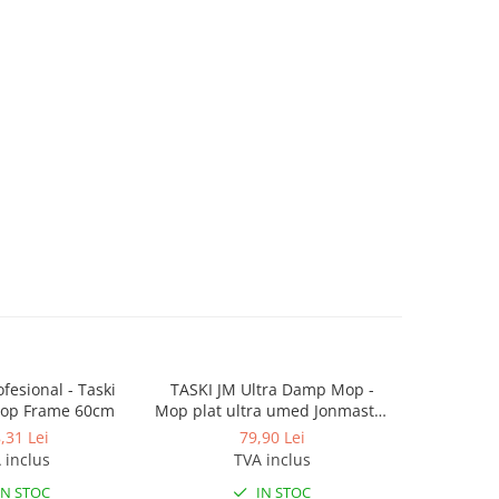
fesional - Taski
TASKI JM Ultra Damp Mop -
TASKI Mi
Mop Frame 60cm
Mop plat ultra umed Jonmaster
Blue -
40 cm Rosu
su
,31 Lei
79,90 Lei
 inclus
TVA inclus
IN STOC
IN STOC