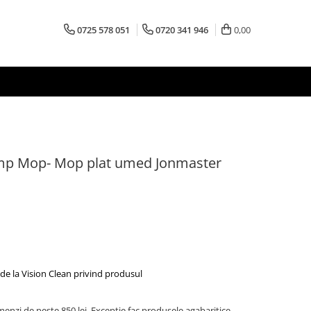
0725 578 051
0720 341 946
0,00
mp Mop- Mop plat umed Jonmaster
de la Vision Clean privind produsul
menzi de peste 850 lei. Exceptie fac produsele agabaritice