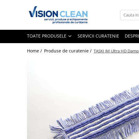
Toate Produsele
Aspiratoare si masini curatenie
TOATE PRODUSELE
SERVICII CURATENIE
DESPR
Accesorii masini si aspiratoare
profesionale
Home /
Produse de curatenie /
TASKI JM Ultra HD Dam
Aspiratoare industriale
Aspiratoare injectie - extractie
Aspiratoare profesionale de lichide
si praf
Echipament de curatat cu presiune
Masini de curatat si aspirat
pardoseli
Maturatori
Monodiscuri profesionale
Detergenti profesionali