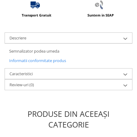
Produse ingrijire personala
Crema de corp
Transport Gratuit
Suntem in SEAP
Sampon si gel de dus
Sapun lichid
Descriere
Sapun solid
Sapun spuma
Semnalizator podea umeda
Consumabile hartie
Informatii conformitate produs
Acoperitori toaleta
Caracteristici
Cearceaf hartie & cearceaf hartie
Hartie igienica
Review-uri
(0)
Prosoape hartie pliate
Pungi igienice
PRODUSE DIN ACEEAȘI
Role hartie industriala
Role prosop hartie
CATEGORIE
Servetele masa & faciale