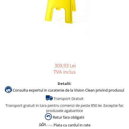
Accesorii detergenti, pompe,
pulverizatoare
Detergenti bucatarie
Detergenti comerciali
Detergenti covoare, mochete,
tapiterii
Detergenti geamuri
Detergenti pardoseala
309,93 Lei
Detergenti rufe si tesaturi
TVA inclus
Detergenti toaleta, grup sanitar
Detalii:
Room Care
Consulta expertul in curatenie de la Vision Clean privind produsul
Dezinfectanti profesionali
Transport Gratuit
Dezinfectanti maini
Transport gratuit in tara pentru comenzi de peste 850 lei. Exceptie fac
produsele agabaritice
Dezinfectanti medicali profesionali
Retur fara obligatii
Dezinfectanti suprafete
Plata cu cardul in rate