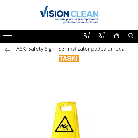
Toate Produsele
Aspiratoare si masini curatenie
1
2
Accesorii masini si aspiratoare
profesionale
TASKI Safety Sign - Semnalizator podea umeda
Aspiratoare industriale
Aspiratoare injectie - extractie
Aspiratoare profesionale de lichide
si praf
Echipament de curatat cu presiune
Masini de curatat si aspirat
pardoseli
Maturatori
Monodiscuri profesionale
Detergenti profesionali