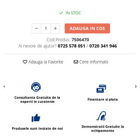
Dispensere / Dozatoare
Dozatoare dezinfectanti
IN STOC
Dispensere acoperitoare colac wc
ADAUGA IN COS
Dispensere hartie igienica
Cod Produs:
7506470
Dispensere odorizante
Ai nevoie de ajutor?
0725 578 051
/
0720 341 946
Dispensere prosoape pliate (Z)
Dispensere pungi igiena feminina
Adauga la Favorite
Cere informatii
Dispensere rola hartie industriala
Dispensere rola prosop hartie
Dispensere servetele masa,
servetele faciale
Consultanta Gratuita de la
Finantare si plata
experti in curatenie
Dozatoare sapun lichid
Uscatoare de maini si par
Uscatoare de maini
Demonstratii Gratuite la
Produsele sunt testate de noi
echipamente
Uscatoare de par