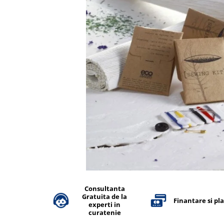
Accesorii detergenti, pompe,
pulverizatoare
Detergenti bucatarie
Detergenti comerciali
Detergenti covoare, mochete,
tapiterii
Detergenti geamuri
Detergenti pardoseala
Detergenti rufe si tesaturi
Detergenti toaleta, grup sanitar
Room Care
Dezinfectanti profesionali
Dezinfectanti maini
Consultanta
Gratuita de la
Dezinfectanti medicali profesionali
Finantare si pl
experti in
curatenie
Dezinfectanti suprafete