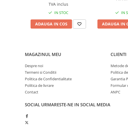
Produse ingrijire personala
TVA inclus
Crema de corp
IN STOC
IN 
Sampon si gel de dus
ADAUGA IN COS
ADAUGA IN 
Sapun lichid
Sapun solid
Sapun spuma
Consumabile hartie
MAGAZINUL MEU
CLIENTI
Acoperitori toaleta
Despre noi
Metode de
Cearceaf hartie & cearceaf hartie
Termeni si Conditii
Politica d
Hartie igienica
Politica de Confidentialitate
Garantia 
Politica de livrare
Formular 
Prosoape hartie pliate
Contact
ANPC
Pungi igienice
SOCIAL
URMARESTE-NE IN SOCIAL MEDIA
Role hartie industriala
Role prosop hartie
Servetele masa & faciale