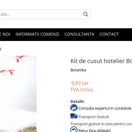
E NOI
INFORMATII COMENZI
CONSULTANTA
CONTACT
a
Kit de cusut hotelier B
Botanika
0,87 Lei
TVA inclus
Detalii:
Consulta expertul in curatenie 
Transport Gratuit
Transport gratuit in tara pentru co
Retur fara obligatii