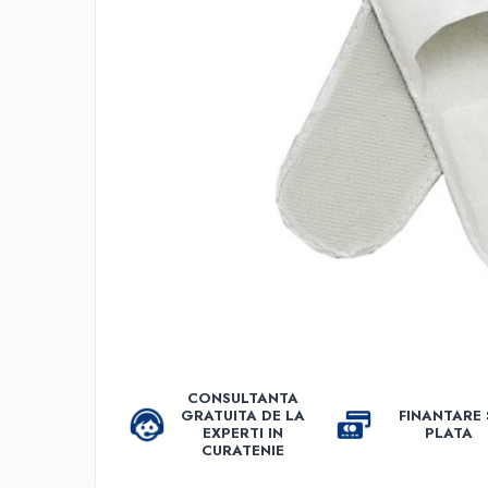
Accesorii detergenti, pompe,
pulverizatoare
Detergenti bucatarie
Detergenti comerciali
Detergenti covoare, mochete,
tapiterii
Detergenti geamuri
Detergenti pardoseala
Detergenti rufe si tesaturi
Detergenti toaleta, grup sanitar
Room Care
Dezinfectanti profesionali
Dezinfectanti maini
CONSULTANTA
GRATUITA DE LA
FINANTARE 
Dezinfectanti medicali profesionali
EXPERTI IN
PLATA
CURATENIE
Dezinfectanti suprafete