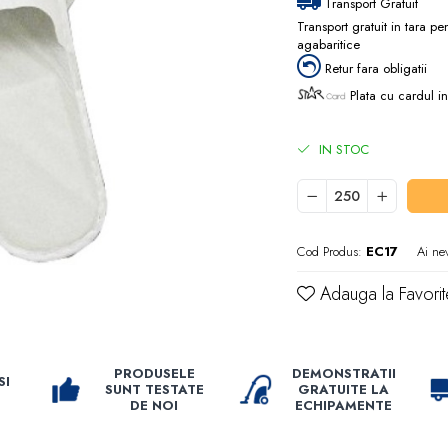
Transport Gratuit
Transport gratuit in tara p
agabaritice
Retur fara obligatii
Plata cu cardul in
IN STOC
Cod Produs:
EC17
Ai ne
Adauga la Favorit
PRODUSELE
DEMONSTRATII
SI
SUNT TESTATE
GRATUITE LA
DE NOI
ECHIPAMENTE