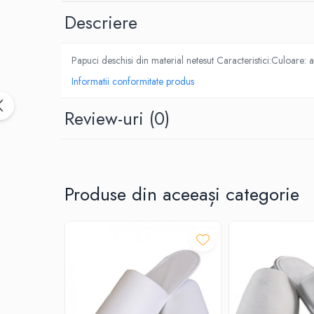
Dispensere / Dozatoare
Descriere
Dozatoare dezinfectanti
Dispensere acoperitoare colac wc
Papuci deschisi din material netesut Caracteristici:Culoare
Dispensere hartie igienica
Informatii conformitate produs
Dispensere odorizante
Dispensere prosoape pliate (Z)
Review-uri
(0)
Dispensere pungi igiena feminina
Dispensere rola hartie industriala
Dispensere rola prosop hartie
Produse din aceeași categorie
Dispensere servetele masa,
servetele faciale
Dozatoare sapun lichid
Uscatoare de maini si par
Uscatoare de maini
Uscatoare de par