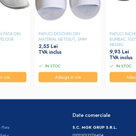
IN FATA DIN
PAPUCI DESCHISI DIN
PAPUCI INCHI
VELOUR
MATERIAL NETESUT, 3MM
BUMBAC 100
NEGRU
2,55 Lei
9,93 Lei
TVA inclus
TVA inclus
IN STOC
IN STOC
n cos
Adauga in cos
Adau
Date comerciale
 Plata
S.C. MGK GRUP S.R.L.
 Retur
J2023013276404