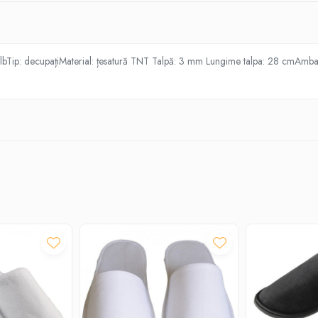
: albTip: decupațiMaterial: țesatură TNT Talpă: 3 mm Lungime talpa: 28 cmAmba