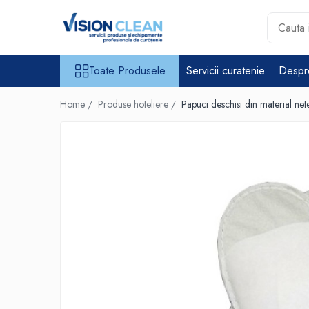
Toate Produsele
Toate Produsele
Servicii curatenie
Despr
Aspiratoare si masini curatenie
Accesorii masini si aspiratoare
Home /
Produse hoteliere /
Papuci deschisi din material ne
profesionale
Aspiratoare industriale
Aspiratoare injectie - extractie
Aspiratoare profesionale de
lichide si praf
Echipament de curatat cu presiune
Masini de curatat si aspirat
pardoseli
Maturatori
Monodiscuri profesionale
Detergenti profesionali