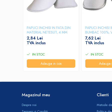
Produse ingrijire personala
Crema de corp
Sampon si gel de dus
Sapun lichid
PAPUCI INCHISI IN FATA DIN
PAPUCI INCHISI 
Sapun solid
MATERIAL NETESUT, 4 MM
BUMBAC 100%, 
2,84 Lei
7,62 Lei
Sapun spuma
TVA inclus
TVA inclus
Consumabile hartie
Acoperitori toaleta
IN STOC
IN STOC
Cearceaf hartie & cearceaf hartie
Adauga in cos
Adauga i
Hartie igienica
Prosoape hartie pliate
Pungi igienice
Role hartie industriala
Magazinul meu
Clienti
Role prosop hartie
Despre noi
Metode de
Servetele masa & faciale
Termeni si Conditii
Politica de