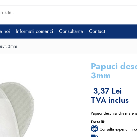
e noi
Informatii comenzi
Consultanta
Contact
tesut, 3mm
Papuci desc
3mm
3,37 Lei
TVA inclus
Papuci deschisi din materi
Detalii:
Consulta expertul in c