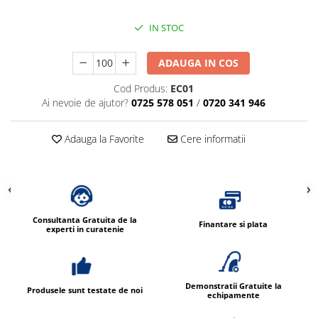
Dispensere / Dozatoare
Dozatoare dezinfectanti
IN STOC
Dispensere acoperitoare colac wc
ADAUGA IN COS
Dispensere hartie igienica
Cod Produs:
EC01
Dispensere odorizante
Ai nevoie de ajutor?
0725 578 051
/
0720 341 946
Dispensere prosoape pliate (Z)
Dispensere pungi igiena feminina
Adauga la Favorite
Cere informatii
Dispensere rola hartie industriala
Dispensere rola prosop hartie
Dispensere servetele masa,
servetele faciale
Consultanta Gratuita de la
Finantare si plata
experti in curatenie
Dozatoare sapun lichid
Uscatoare de maini si par
Uscatoare de maini
Demonstratii Gratuite la
Produsele sunt testate de noi
echipamente
Uscatoare de par