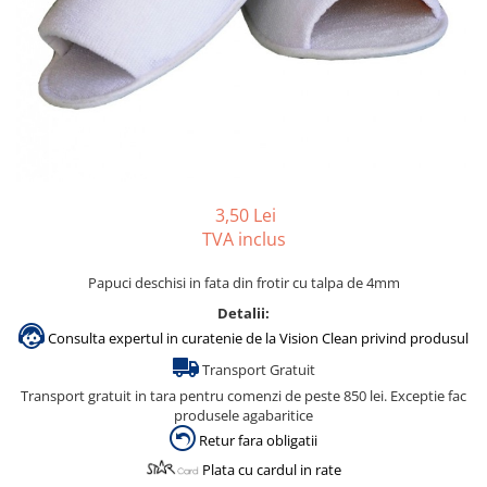
Accesorii detergenti, pompe,
pulverizatoare
Detergenti bucatarie
Detergenti comerciali
Detergenti covoare, mochete,
tapiterii
Detergenti geamuri
3,50 Lei
Detergenti pardoseala
TVA inclus
Detergenti rufe si tesaturi
Papuci deschisi in fata din frotir cu talpa de 4mm
Detergenti toaleta, grup sanitar
Detalii:
Room Care
Consulta expertul in curatenie de la Vision Clean privind produsul
Dezinfectanti profesionali
Transport Gratuit
Dezinfectanti maini
Transport gratuit in tara pentru comenzi de peste 850 lei. Exceptie fac
produsele agabaritice
Dezinfectanti medicali profesionali
Retur fara obligatii
Dezinfectanti suprafete
Plata cu cardul in rate