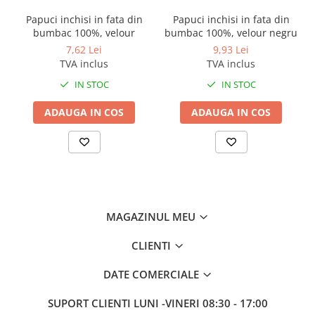
Odorizante profesionale
Papuci inchisi in fata din
Papuci inchisi in fata din
Aparate odorizante profesionale
bumbac 100%, velour
bumbac 100%, velour negru
Odorizant toalera, wc
7,62 Lei
9,93 Lei
TVA inclus
TVA inclus
Odorizante camera
IN STOC
IN STOC
Rezerva aparate odorizante
ADAUGA IN COS
ADAUGA IN COS
Site odorizante pisoar
Produse de curatenie
Articole menaj
Carucioare
Carucioare bucatarie
MAGAZINUL MEU
Carucioare curatenie
Lavete profesionale
CLIENTI
Mopuri Profesionale
DATE COMERCIALE
Racleta, perii pardoseala
Saci menajeri
SUPORT CLIENTI
LUNI -VINERI 08:30 - 17:00