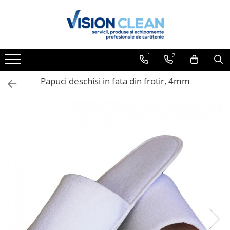
Toate Produsele
Aspiratoare si masini curatenie
1
2
Accesorii masini si aspiratoare
profesionale
Papuci deschisi in fata din frotir, 4mm
Aspiratoare industriale
Aspiratoare injectie - extractie
Aspiratoare profesionale de lichide
si praf
Echipament de curatat cu presiune
Masini de curatat si aspirat
pardoseli
Maturatori
Monodiscuri profesionale
Detergenti profesionali