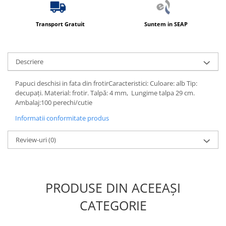
Produse ingrijire personala
Crema de corp
Transport Gratuit
Suntem in SEAP
Sampon si gel de dus
Sapun lichid
Descriere
Sapun solid
Sapun spuma
Papuci deschisi in fata din frotirCaracteristici: Culoare: alb Tip:
decupați. Material: frotir. Talpă: 4 mm, Lungime talpa 29 cm.
Consumabile hartie
Ambalaj:100 perechi/cutie
Acoperitori toaleta
Informatii conformitate produs
Cearceaf hartie & cearceaf hartie
Hartie igienica
Review-uri
(0)
Prosoape hartie pliate
Pungi igienice
PRODUSE DIN ACEEAȘI
Role hartie industriala
Role prosop hartie
CATEGORIE
Servetele masa & faciale