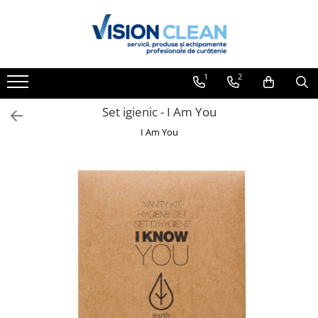
Toate Produsele
Aspiratoare si masini curatenie
1
2
Accesorii masini si aspiratoare
profesionale
Set igienic - I Am You
Aspiratoare industriale
I Am You
Aspiratoare injectie - extractie
Aspiratoare profesionale de lichide
si praf
Echipament de curatat cu presiune
Masini de curatat si aspirat
pardoseli
Maturatori
Monodiscuri profesionale
Detergenti profesionali