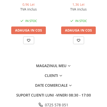
Odorizante profesionale
0,96 Lei
1,36 Lei
Aparate odorizante profesionale
TVA inclus
TVA inclus
Odorizant toalera, wc
IN STOC
IN STOC
Odorizante camera
ADAUGA IN COS
ADAUGA IN COS
Rezerva aparate odorizante
Site odorizante pisoar
Produse de curatenie
Articole menaj
Carucioare
MAGAZINUL MEU
Carucioare bucatarie
Carucioare curatenie
CLIENTI
Lavete profesionale
DATE COMERCIALE
Mopuri Profesionale
Racleta, perii pardoseala
SUPORT CLIENTI
LUNI -VINERI 08:30 - 17:00
Saci menajeri
0725 578 051