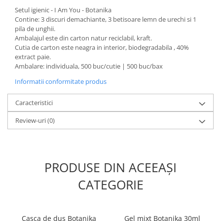
Produse ingrijire personala
Setul igienic - I Am You - Botanika
Crema de corp
Contine: 3 discuri demachiante, 3 betisoare lemn de urechi si 1
pila de unghii.
Sampon si gel de dus
Ambalajul este din carton natur reciclabil, kraft.
Sapun lichid
Cutia de carton este neagra in interior, biodegradabila , 40%
extract paie.
Sapun solid
Ambalare: individuala, 500 buc/cutie | 500 buc/bax
Sapun spuma
Informatii conformitate produs
Consumabile hartie
Caracteristici
Acoperitori toaleta
Cearceaf hartie & cearceaf hartie
Review-uri
(0)
Hartie igienica
Prosoape hartie pliate
PRODUSE DIN ACEEAȘI
Pungi igienice
CATEGORIE
Role hartie industriala
Role prosop hartie
Servetele masa & faciale
Casca de dus Botanika
Gel mixt Botanika 30ml