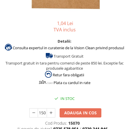
Accesorii detergenti, pompe,
pulverizatoare
Detergenti bucatarie
1,04 Lei
Detergenti comerciali
TVA inclus
Detergenti covoare, mochete,
Detalii:
tapiterii
Consulta expertul in curatenie de la Vision Clean privind produsul
Detergenti geamuri
Transport Gratuit
Detergenti pardoseala
Transport gratuit in tara pentru comenzi de peste 850 lei. Exceptie fac
produsele agabaritice
Detergenti rufe si tesaturi
Retur fara obligatii
Detergenti toaleta, grup sanitar
Plata cu cardul in rate
Room Care
Dezinfectanti profesionali
IN STOC
Dezinfectanti maini
ADAUGA IN COS
Dezinfectanti medicali profesionali
Dezinfectanti suprafete
Cod Produs:
15070
Ai nevoie de ajutor?
0725 578 051
/
0720 341 946