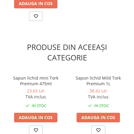
Sisteme, ustensile spalat
ADAUGA IN COS
geamurile
Produse hoteliere
Accesorii hoteliere
Carucioare camerista hotel
Cosmetice hoteliere
PRODUSE DIN ACEEAȘI
Gama de cosmetice hoteliere Black
CATEGORIE
Tie
Gama de cosmetice hoteliere
Botanika
Sapun lichid mini Tork
Sapun lichid Mild Tork
Gama de cosmetice hoteliere Dove
Premium 475ml
Premium 1L
Gama de cosmetice hoteliere
23,65 Lei
38,42 Lei
Holiday Care
TVA inclus
TVA inclus
Gama de cosmetice hoteliere I Am
IN STOC
IN STOC
You
Gama de cosmetice hoteliere Lux
ADAUGA IN COS
ADAUGA IN COS
Gama de cosmetice hoteliere
Omnia