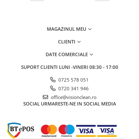
Gama de cosmetice hoteliere
Salvatore Ferragamo
Gama de cosmetice hoteliere Sense
Papuci hotel
MAGAZINUL MEU
Textile hoteliere
CLIENTI
Papuci hotelieri
Prosoape hotel
DATE COMERCIALE
Echipamente Persoane Dizabilitati
SUPORT CLIENTI
LUNI -VINERI 08:30 - 17:00
Cosuri de gunoi
Cosuri gunoi interior
0725 578 051
0720 341 946
Casa, Gradina & Bricolaj
office@visionclean.ro
Intretinere panouri solare
SOCIAL
URMARESTE-NE IN SOCIAL MEDIA
Detergenti panouri solare
Echipamente panouri solare
Pachete Promo
Presuri industriale