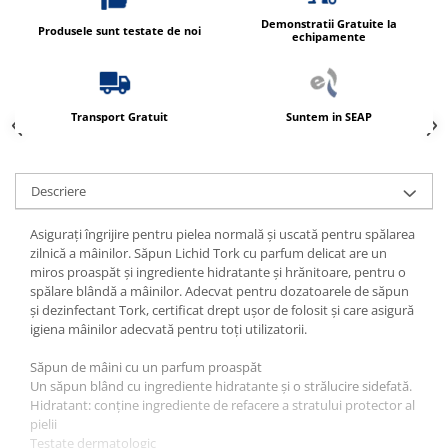
Produse ingrijire personala
Demonstratii Gratuite la
Crema de corp
Produsele sunt testate de noi
echipamente
Sampon si gel de dus
Sapun lichid
Transport Gratuit
Suntem in SEAP
Sapun solid
Sapun spuma
Consumabile hartie
Descriere
Acoperitori toaleta
Asigurați îngrijire pentru pielea normală și uscată pentru spălarea
Cearceaf hartie & cearceaf hartie
zilnică a mâinilor. Săpun Lichid Tork cu parfum delicat are un
miros proaspăt și ingrediente hidratante și hrănitoare, pentru o
Hartie igienica
spălare blândă a mâinilor. Adecvat pentru dozatoarele de săpun
Prosoape hartie pliate
și dezinfectant Tork, certificat drept ușor de folosit și care asigură
igiena mâinilor adecvată pentru toți utilizatorii.
Pungi igienice
Role hartie industriala
Săpun de mâini cu un parfum proaspăt
Un săpun blând cu ingrediente hidratante și o strălucire sidefată.
Role prosop hartie
Hidratant: conține ingrediente de refacere a stratului protector al
pielii
Servetele masa & faciale
Testate dermatologic