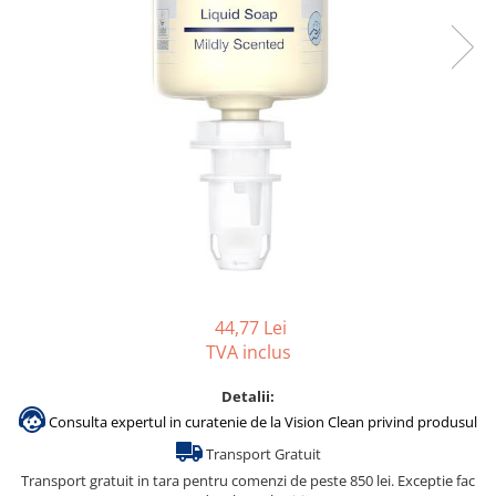
Accesorii detergenti, pompe,
pulverizatoare
Detergenti bucatarie
Detergenti comerciali
Detergenti covoare, mochete,
tapiterii
Detergenti geamuri
Detergenti pardoseala
Detergenti rufe si tesaturi
Detergenti toaleta, grup sanitar
44,77 Lei
Room Care
TVA inclus
Dezinfectanti profesionali
Detalii:
Dezinfectanti maini
Consulta expertul in curatenie de la Vision Clean privind produsul
Dezinfectanti medicali profesionali
Transport Gratuit
Dezinfectanti suprafete
Transport gratuit in tara pentru comenzi de peste 850 lei. Exceptie fac