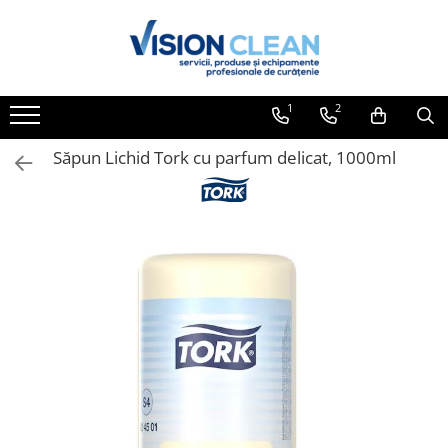
Toate Produsele
Aspiratoare si masini curatenie
1
2
Accesorii masini si aspiratoare
profesionale
Săpun Lichid Tork cu parfum delicat, 1000ml
Aspiratoare industriale
Aspiratoare injectie - extractie
Aspiratoare profesionale de lichide
si praf
Echipament de curatat cu presiune
Masini de curatat si aspirat
pardoseli
Maturatori
Monodiscuri profesionale
Detergenti profesionali