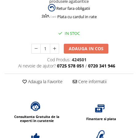
produsele agabaritice
Dispensere / Dozatoare
Retur fara obligatii
Dozatoare dezinfectanti
Plata cu cardul in rate
Dispensere acoperitoare colac wc
Dispensere hartie igienica
IN STOC
Dispensere odorizante
ADAUGA IN COS
Dispensere prosoape pliate (Z)
Dispensere pungi igiena feminina
Cod Produs:
424501
Ai nevoie de ajutor?
0725 578 051
/
0720 341 946
Dispensere rola hartie industriala
Dispensere rola prosop hartie
Adauga la Favorite
Cere informatii
Dispensere servetele masa,
servetele faciale
Dozatoare sapun lichid
Uscatoare de maini si par
Consultanta Gratuita de la
Finantare si plata
Uscatoare de maini
experti in curatenie
Uscatoare de par