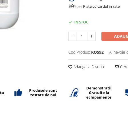
Plata cu cardul in rate
IN STOC
ADAUG
Cod Produs:
KOS92
Ai nevoie 
Adauga la Favorite
Cere 
Demonstratii
Produsele sunt
ata
Gratuite la
testate de noi
echipamente