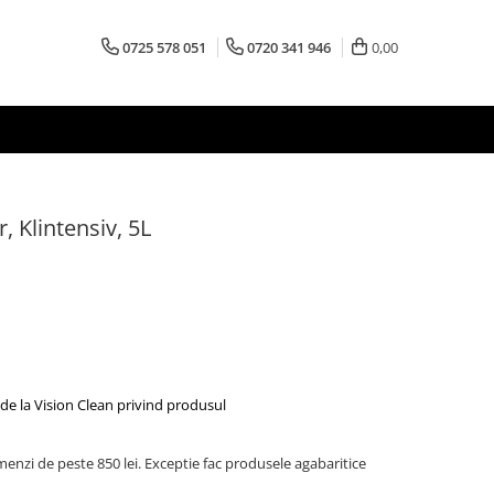
0725 578 051
0720 341 946
0,00
 Klintensiv, 5L
de la Vision Clean privind produsul
menzi de peste 850 lei. Exceptie fac produsele agabaritice