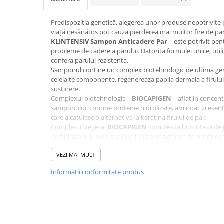
Dispensere / Dozatoare
Dozatoare dezinfectanti
Predispozitia genetică, alegerea unor produse nepotrivite 
viață nesănătos pot cauza pierderea mai multor fire de par
Dispensere acoperitoare colac wc
KLINTENSIV Sampon Anticadere Par
– este potrivit pen
Dispensere hartie igienica
probleme de cadere a parului. Datorita formulei unice, uti
confera parului rezistenta.
Dispensere odorizante
Samponul contine un complex biotehnologic de ultima gen
celelalte componente, regenereaza papila dermala a firulu
Dispensere prosoape pliate (Z)
sustinere.
Dispensere pungi igiena feminina
Complexul biotehnologic –
BIOCAPIGEN
– aflat in concen
samponului, contine proteine hidrolizate, aminoacizi esentia
Dispensere rola hartie industriala
care alcatuiesc o alternativa la keratina firului de par.
Dispensere rola prosop hartie
Complexul vegetal
BIOCAPIGEN
stimuleaza biosinteza de 
de hidratare al pielii capului, inhiba activitatea de produce
Dispensere servetele masa,
vasodilatarea capilarelor de la nivelul pielii capului,conduca
servetele faciale
rezistenta foliculului pilos.
VEZI MAI MULT
Avantajele produsului:
Dozatoare sapun lichid
Informatii conformitate produs
efect reparator si de regenerare
Uscatoare de maini si par
par mai rezistent si mai des
fara parabeni, silicon sau alcool
Uscatoare de maini
tensioactivi blanzi pentru o piele a scalpului profund h
Uscatoare de par
efect antielectrostatic vizibil
testat clinic sub control dermatologic (conform standa