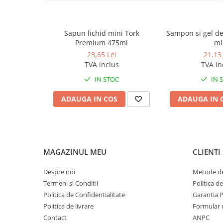
Produse ingrijire personala
netestat pe animale
Crema de corp
Sampon si gel de dus
Sapun lichid mini Tork
Sampon si gel de
Premium 475ml
ml
Sapun lichid
23,65 Lei
21,13 
Sapun solid
TVA inclus
TVA in
Sapun spuma
IN STOC
IN 
Consumabile hartie
ADAUGA IN COS
ADAUGA IN 
Acoperitori toaleta
Cearceaf hartie & cearceaf hartie
Hartie igienica
MAGAZINUL MEU
CLIENTI
Prosoape hartie pliate
Pungi igienice
Despre noi
Metode de
Role hartie industriala
Termeni si Conditii
Politica d
Politica de Confidentialitate
Garantia 
Role prosop hartie
Politica de livrare
Formular 
Servetele masa & faciale
Contact
ANPC