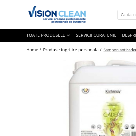
Toate Produsele
Aspiratoare si masini curatenie
TOATE PRODUSELE
SERVICII CURATENIE
DESPR
Accesorii masini si aspiratoare
profesionale
Home /
Produse ingrijire personala /
Sampon anticadere
Aspiratoare industriale
Aspiratoare injectie - extractie
Aspiratoare profesionale de lichide
si praf
Echipament de curatat cu presiune
Masini de curatat si aspirat
pardoseli
Maturatori
Monodiscuri profesionale
Detergenti profesionali