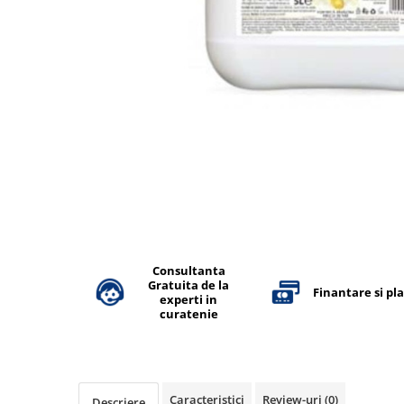
Accesorii detergenti, pompe,
pulverizatoare
Detergenti bucatarie
Detergenti comerciali
Detergenti covoare, mochete,
tapiterii
Detergenti geamuri
Detergenti pardoseala
Detergenti rufe si tesaturi
Detergenti toaleta, grup sanitar
Consultanta
Room Care
Gratuita de la
Finantare si pl
experti in
Dezinfectanti profesionali
curatenie
Dezinfectanti maini
Dezinfectanti medicali profesionali
Dezinfectanti suprafete
Caracteristici
Review-uri
(0)
Descriere