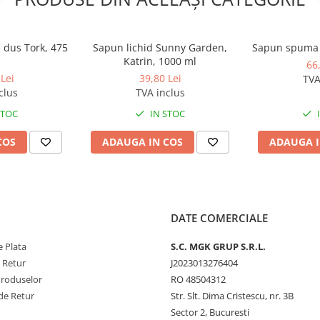
 dus Tork, 475
Sapun lichid Sunny Garden,
Sapun spuma 
Katrin, 1000 ml
66
Lei
39,80 Lei
TVA
clus
TVA inclus
STOC
IN STOC
COS
ADAUGA IN COS
ADAUGA I
DATE COMERCIALE
 Plata
S.C. MGK GRUP S.R.L.
e Retur
J2023013276404
Produselor
RO 48504312
de Retur
Str. Slt. Dima Cristescu, nr. 3B
Sector 2, Bucuresti