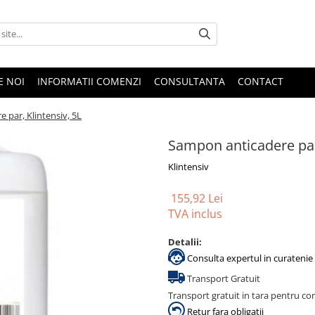
E NOI
INFORMATII COMENZI
CONSULTANTA
CONTACT
 par, Klintensiv, 5L
Sampon anticadere par,
Klintensiv
155,92 Lei
TVA inclus
Detalii:
Consulta expertul in curatenie 
Transport Gratuit
Transport gratuit in tara pentru co
Retur fara obligatii