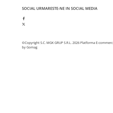
Odorizante profesionale
SOCIAL
URMARESTE-NE IN SOCIAL MEDIA
Aparate odorizante profesionale
Odorizant toalera, wc
Odorizante camera
Rezerva aparate odorizante
Site odorizante pisoar
©Copyright S.C. MGK GRUP S.R.L. 2026
Platforma E-commerc
by Gomag
Produse de curatenie
Articole menaj
Carucioare
Carucioare bucatarie
Carucioare curatenie
Lavete profesionale
Mopuri Profesionale
Racleta, perii pardoseala
Saci menajeri