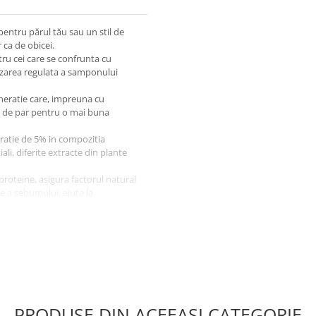
pentru părul tău sau un stil de
 ca de obicei.
tru cei care se confrunta cu
lizarea regulata a samponului
eratie care, impreuna cu
i de par pentru o mai buna
tratie de 5% in compozitia
li, diferite extracte din plante
proteine, asigura factorul natural
re a sebumului, ajuta la
nd in final la cresterea si
idratata
PRODUSE DIN ACEEAȘI CATEGORIE
rde UE)