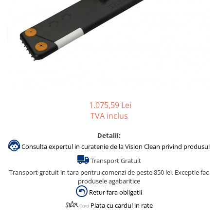
Accesorii detergenti, pompe,
pulverizatoare
Detergenti bucatarie
Detergenti comerciali
Detergenti covoare, mochete,
tapiterii
Detergenti geamuri
Detergenti pardoseala
1.075,59 Lei
TVA inclus
Detergenti rufe si tesaturi
Detergenti toaleta, grup sanitar
Detalii:
Consulta expertul in curatenie de la Vision Clean privind produsul
Room Care
Transport Gratuit
Dezinfectanti profesionali
Transport gratuit in tara pentru comenzi de peste 850 lei. Exceptie fac
Dezinfectanti maini
produsele agabaritice
Dezinfectanti medicali profesionali
Retur fara obligatii
Plata cu cardul in rate
Dezinfectanti suprafete