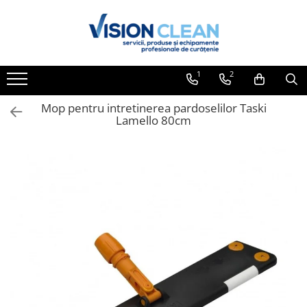
Toate Produsele
Aspiratoare si masini curatenie
1
2
Accesorii masini si aspiratoare
profesionale
Mop pentru intretinerea pardoselilor Taski
Lamello 80cm
Aspiratoare industriale
Aspiratoare injectie - extractie
Aspiratoare profesionale de lichide
si praf
Echipament de curatat cu presiune
Masini de curatat si aspirat
pardoseli
Maturatori
Monodiscuri profesionale
Detergenti profesionali