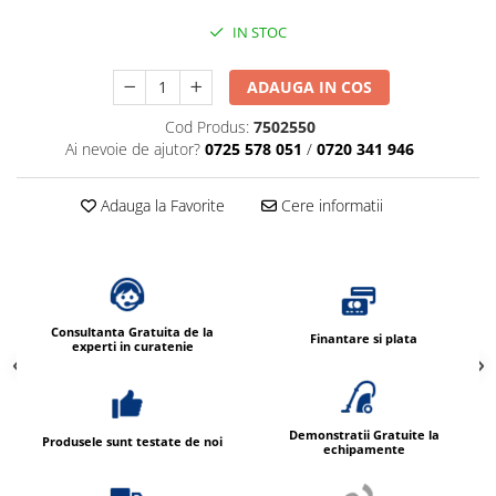
Dispensere / Dozatoare
IN STOC
Dozatoare dezinfectanti
Dispensere acoperitoare colac wc
ADAUGA IN COS
Dispensere hartie igienica
Cod Produs:
7502550
Dispensere odorizante
Ai nevoie de ajutor?
0725 578 051
/
0720 341 946
Dispensere prosoape pliate (Z)
Adauga la Favorite
Cere informatii
Dispensere pungi igiena feminina
Dispensere rola hartie industriala
Dispensere rola prosop hartie
Dispensere servetele masa,
Consultanta Gratuita de la
servetele faciale
Finantare si plata
experti in curatenie
Dozatoare sapun lichid
Uscatoare de maini si par
Uscatoare de maini
Demonstratii Gratuite la
Produsele sunt testate de noi
echipamente
Uscatoare de par