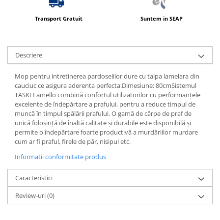
Produse ingrijire personala
Crema de corp
Transport Gratuit
Suntem in SEAP
Sampon si gel de dus
Sapun lichid
Descriere
Sapun solid
Mop pentru intretinerea pardoselilor dure cu talpa lamelara din
Sapun spuma
cauciuc ce asigura aderenta perfecta.Dimesiune: 80cmSistemul
Consumabile hartie
TASKI Lamello combină confortul utilizatorilor cu performanțele
excelente de îndepărtare a prafului, pentru a reduce timpul de
Acoperitori toaleta
muncă în timpul spălării prafului. O gamă de cârpe de praf de
Cearceaf hartie & cearceaf hartie
unică folosință de înaltă calitate și durabile este disponibilă și
permite o îndepărtare foarte productivă a murdăriilor murdare
Hartie igienica
cum ar fi praful, firele de păr, nisipul etc.
Prosoape hartie pliate
Informatii conformitate produs
Pungi igienice
Caracteristici
Role hartie industriala
Review-uri
(0)
Role prosop hartie
Servetele masa & faciale