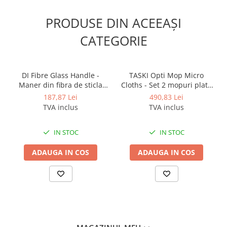
Odorizante profesionale
PRODUSE DIN ACEEAȘI
Aparate odorizante profesionale
Odorizant toalera, wc
CATEGORIE
Odorizante camera
Rezerva aparate odorizante
DI Fibre Glass Handle -
TASKI Opti Mop Micro
Site odorizante pisoar
Maner din fibra de sticla
Cloths - Set 2 mopuri plate
1450mm
30cm
187,87 Lei
490,83 Lei
Produse de curatenie
TVA inclus
TVA inclus
Articole menaj
Carucioare
IN STOC
IN STOC
Carucioare bucatarie
ADAUGA IN COS
ADAUGA IN COS
Carucioare curatenie
Lavete profesionale
Mopuri Profesionale
Racleta, perii pardoseala
Saci menajeri