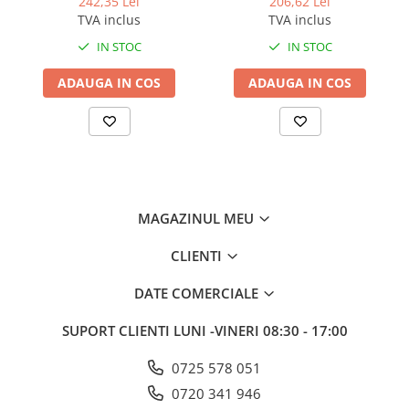
242,35 Lei
206,62 Lei
carbonizate din cuptoare si
carbonizate din cuptoare si
TVA inclus
TVA inclus
gratare Suma Grill D9, 5L
gratare Suma Grill D9, 2L
IN STOC
IN STOC
ADAUGA IN COS
ADAUGA IN COS
MAGAZINUL MEU
CLIENTI
DATE COMERCIALE
SUPORT CLIENTI
LUNI -VINERI 08:30 - 17:00
0725 578 051
0720 341 946