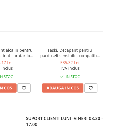
nt alcalin pentru
Taski, Decapant pentru
Diversey
stinat curatarilor
pardoseli sensibile, compatibil
neutraliz
tec Total, 5L
cu linoleumul Jontec Linosafe,
mirosuri
,17 Lei
535,32 Lei
5L
Sense
 inclus
TVA inclus
IN STOC
IN STOC
N COS
ADAUGA IN COS
ADAUG
SUPORT CLIENTI
LUNI -VINERI 08:30 -
17:00