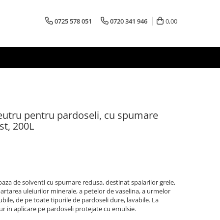
0725 578 051
0720 341 946
0,00
eutru pentru pardoseli, cu spumare
st, 200L
aza de solventi cu spumare redusa, destinat spalarilor grele,
rtarea uleiurilor minerale, a petelor de vaselina, a urmelor
bile, de pe toate tipurile de pardoseli dure, lavabile. La
 in aplicare pe pardoseli protejate cu emulsie.