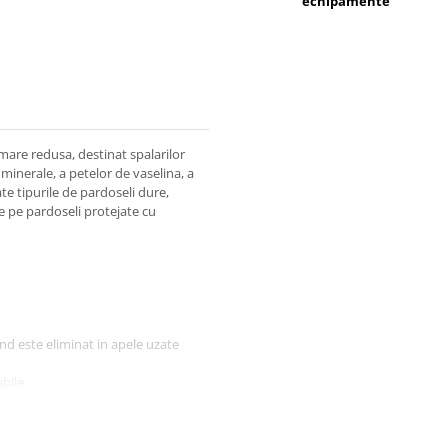
echipamente
are redusa, destinat spalarilor
 minerale, a petelor de vaselina, a
te tipurile de pardoseli dure,
e pe pardoseli protejate cu
nd este eliminat in apele uzate
abile
lina minerale si sintetice, urmele
riile hidrosolubile
edusa faciliteaza absortia