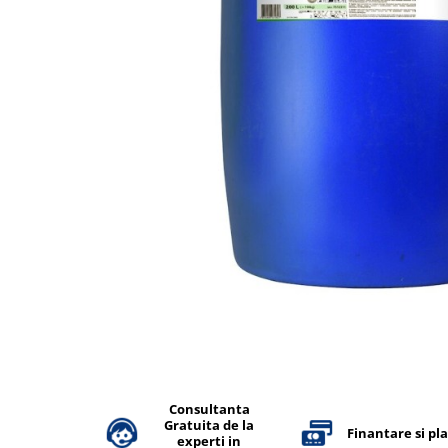
Accesorii detergenti, pompe,
pulverizatoare
Detergenti bucatarie
Detergenti comerciali
Detergenti covoare, mochete,
tapiterii
Detergenti geamuri
Detergenti pardoseala
Detergenti rufe si tesaturi
Detergenti toaleta, grup sanitar
Room Care
Dezinfectanti profesionali
Dezinfectanti maini
Dezinfectanti medicali profesionali
Consultanta
Gratuita de la
Dezinfectanti suprafete
Finantare si pl
experti in