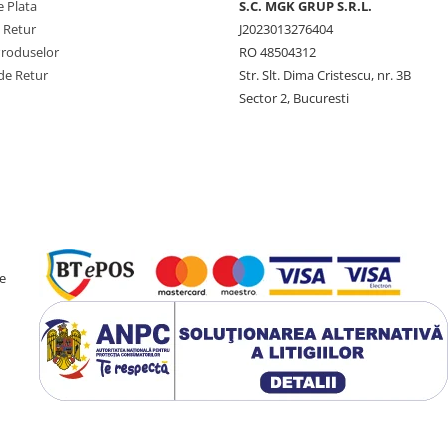
 Plata
S.C. MGK GRUP S.R.L.
e Retur
J2023013276404
Produselor
RO 48504312
de Retur
Str. Slt. Dima Cristescu, nr. 3B
Sector 2, Bucuresti
e