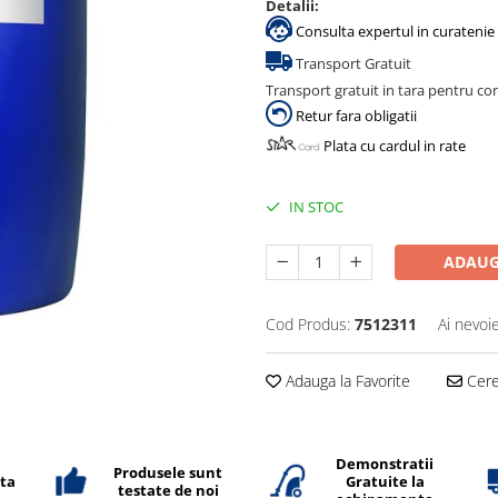
Detalii:
Consulta expertul in curatenie 
Transport Gratuit
Transport gratuit in tara pentru co
Retur fara obligatii
Plata cu cardul in rate
IN STOC
ADAUG
Cod Produs:
7512311
Ai nevoi
Adauga la Favorite
Cere 
Demonstratii
Produsele sunt
ata
Gratuite la
testate de noi