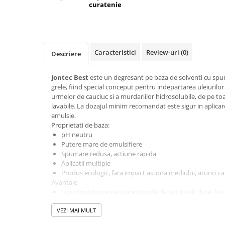
curatenie
Dispensere / Dozatoare
Dozatoare dezinfectanti
Dispensere acoperitoare colac wc
Dispensere hartie igienica
Caracteristici
Review-uri
(0)
Descriere
Dispensere odorizante
Jontec Best
este un degresant pe baza de solventi cu spum
Dispensere prosoape pliate (Z)
grele, fiind special conceput pentru indepartarea uleiurilor
Dispensere pungi igiena feminina
urmelor de cauciuc si a murdariilor hidrosolubile, de pe toa
lavabile. La dozajul minim recomandat este sigur in aplicar
Dispensere rola hartie industriala
emulsie.
Proprietati de baza:
Dispensere rola prosop hartie
pH neutru
Dispensere servetele masa,
Putere mare de emulsifiere
servetele faciale
Spumare redusa, actiune rapida
Aplicatii multiple
Dozatoare sapun lichid
Produs ecologic, fara impact asupra mediului, atunci ca
Avantaje
Uscatoare de maini si par
Sigur in utilizare pe toate tipurile de pardoseli dure, lav
Uscatoare de maini
Indeparteaza rapid si eficient uleiurile si petele de vase
VEZI MAI MULT
de anvelope lasate de motostivuitoare, precum si murda
Uscatoare de par
Ideal pentru masini automate de pardosela: Spumarea r