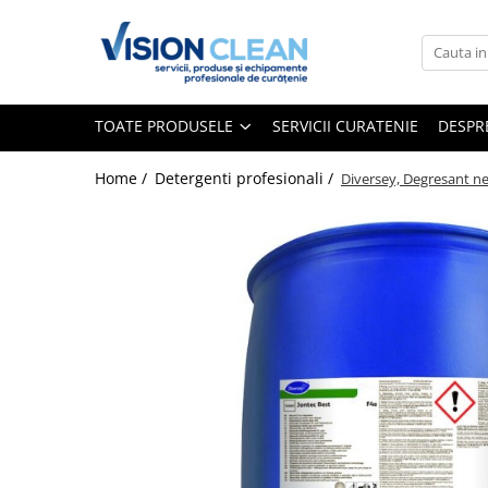
Toate Produsele
Aspiratoare si masini curatenie
TOATE PRODUSELE
SERVICII CURATENIE
DESPR
Accesorii masini si aspiratoare
profesionale
Home /
Detergenti profesionali /
Diversey, Degresant ne
Aspiratoare industriale
Aspiratoare injectie - extractie
Aspiratoare profesionale de lichide
si praf
Echipament de curatat cu presiune
Masini de curatat si aspirat
pardoseli
Maturatori
Monodiscuri profesionale
Detergenti profesionali