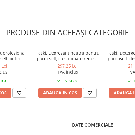
ata
 de aplicare umeda, cu mopul
ute cu separatoare de grasimi
PRODUSE DIN ACEEAȘI CATEGORIE
t profesional
Taski, Degresant neutru pentru
Taski, Deterge
seli Jontec
pardoseli, cu spumare redusa
pardoseli, de
d, 5L
Jontec Best, 5L
grele Jon
 Lei
297,25 Lei
211
clus
TVA inclus
TVA
STOC
IN STOC
COS
ADAUGA IN COS
ADAUGA I
DATE COMERCIALE