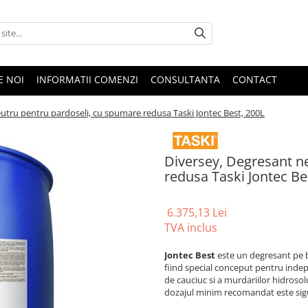
E NOI
INFORMATII COMENZI
CONSULTANTA
CONTACT
utru pentru pardoseli, cu spumare redusa Taski Jontec Best, 200L
Diversey, Degresant n
redusa Taski Jontec Be
6.375,13 Lei
TVA inclus
Jontec Best
este un degresant pe b
fiind special conceput pentru indepa
de cauciuc si a murdariilor hidrosolu
dozajul minim recomandat este sigur