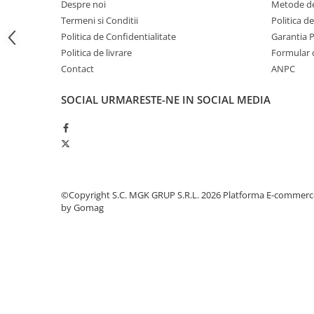
Despre noi
Metode de
Odorizante profesionale
Termeni si Conditii
Politica d
Aparate odorizante profesionale
Politica de Confidentialitate
Garantia 
Odorizant toalera, wc
Politica de livrare
Formular 
Contact
ANPC
Odorizante camera
Rezerva aparate odorizante
SOCIAL
URMARESTE-NE IN SOCIAL MEDIA
Site odorizante pisoar
Produse de curatenie
Articole menaj
Carucioare
©Copyright S.C. MGK GRUP S.R.L. 2026
Platforma E-commerc
Carucioare bucatarie
by Gomag
Carucioare curatenie
Lavete profesionale
Mopuri Profesionale
Racleta, perii pardoseala
Saci menajeri