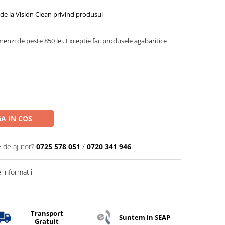
de la Vision Clean privind produsul
menzi de peste 850 lei. Exceptie fac produsele agabaritice
A IN COS
e de ajutor?
0725 578 051
/
0720 341 946
informatii
Transport
Suntem in SEAP
Gratuit