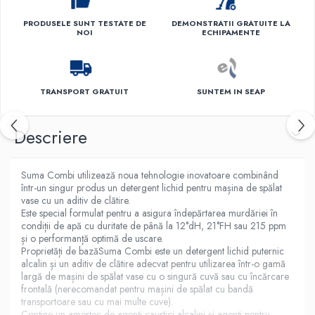
PRODUSELE SUNT TESTATE DE
DEMONSTRATII GRATUITE LA
NOI
ECHIPAMENTE
TRANSPORT GRATUIT
SUNTEM IN SEAP
Descriere
Suma Combi utilizează noua tehnologie inovatoare combinând
într-un singur produs un detergent lichid pentru mașina de spălat
vase cu un aditiv de clătire.
Este special formulat pentru a asigura îndepărtarea murdăriei în
condiții de apă cu duritate de până la 12°dH, 21°FH sau 215 ppm
și o performanță optimă de uscare.
Proprietăți de bazăSuma Combi este un detergent lichid puternic
alcalin și un aditiv de clătire adecvat pentru utilizarea într-o gamă
largă de mașini de spălat vase cu o singură cuvă sau cu încărcare
frontală (nerecomandat pentru mașini de spălat cu bandă
transportoare sau cu mai multe cuve).
Conține un amestec de agenți caustici alcalini și agenți pentru