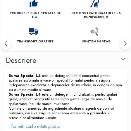
PRODUSELE SUNT TESTATE DE
DEMONSTRATII GRATUITE LA
NOI
ECHIPAMENTE
TRANSPORT GRATUIT
SUNTEM IN SEAP
Descriere
Suma Special L4
este un detergent lichid concentrat pentru
spalarea automata a vaselor, special formulat pentru a asigura
indepartarea excelenta a depunerilor de murdarie, in conditii de apa
cu duritate medie si mare.
Suma Special L4
este un detergent lichid alcalin, pentru spalari
grele, adecvat pentru utilizarea intr-o gama larga de masini de
spalat vase, inclusiv masini multi-tanc.
Contine un amestec de ingrediente alcaline si agenti de control
puternici, care va asigura eliminarea excelenta a grasimilor si
a resturilor alimentare uscate.
Informatii conformitate produs