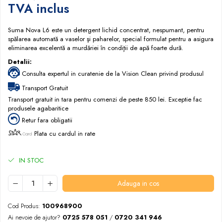
TVA inclus
Dispensere / Dozatoare
Dozatoare dezinfectanti
Suma Nova L6 este un detergent lichid concentrat, nespumant, pentru
Dispensere acoperitoare colac wc
spălarea automată a vaselor şi paharelor, special formulat pentru a asigura
eliminarea excelentă a murdăriei în condiţii de apă foarte dură.
Dispensere hartie igienica
Detalii:
Dispensere odorizante
Consulta expertul in curatenie de la Vision Clean privind produsul
Dispensere prosoape pliate (Z)
Transport Gratuit
Dispensere pungi igiena feminina
Transport gratuit in tara pentru comenzi de peste 850 lei. Exceptie fac
produsele agabaritice
Dispensere rola hartie industriala
Retur fara obligatii
Dispensere rola prosop hartie
Plata cu cardul in rate
Dispensere servetele masa,
servetele faciale
IN STOC
Dozatoare sapun lichid
Uscatoare de maini si par
Adauga in cos
Uscatoare de maini
Cod Produs:
100968900
Uscatoare de par
Ai nevoie de ajutor?
0725 578 051
/
0720 341 946