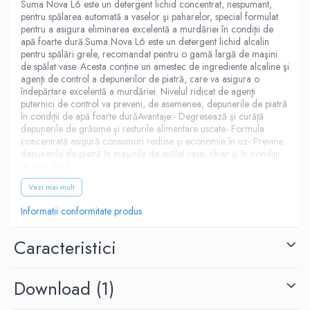
Suma Nova L6 este un detergent lichid concentrat, nespumant,
Odorizante profesionale
pentru spălarea automată a vaselor şi paharelor, special formulat
Aparate odorizante profesionale
pentru a asigura eliminarea excelentă a murdăriei în condiţii de
apă foarte dură.Suma Nova L6 este un detergent lichid alcalin
Odorizant toalera, wc
pentru spălări grele, recomandat pentru o gamă largă de maşini
de spălat vase. Acesta conţine un amestec de ingrediente alcaline şi
Odorizante camera
agenţi de control a depunerilor de piatră, care va asigura o
îndepărtare excelentă a murdăriei. Nivelul ridicat de agenţi
Rezerva aparate odorizante
puternici de control va preveni, de asemenea, depunerile de piatră
Site odorizante pisoar
în condiţii de apă foarte durăAvantaje:- Degresează şi curăţă
depunerile de grăsime şi resturile alimentare uscate- Formula
Produse de curatenie
concentrată asigură consumuri reduse şi economie în uz- Previne
Articole menaj
depunerile de piatră în maşinile de spălat vase, chiar şi în condiţii
de apă dură
Carucioare
Vezi mai mult
Carucioare bucatarie
Informatii conformitate produs
Carucioare curatenie
Lavete profesionale
Caracteristici
Mopuri Profesionale
Racleta, perii pardoseala
Download (1)
Saci menajeri