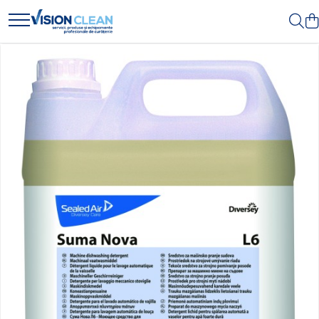
Toate Produsele
Aspiratoare si masini curatenie
Accesorii masini si aspiratoare
profesionale
Aspiratoare industriale
Aspiratoare injectie - extractie
Aspiratoare profesionale de
lichide si praf
Echipament de curatat cu presiune
Masini de curatat si aspirat
pardoseli
Maturatori
Monodiscuri profesionale
Detergenti profesionali