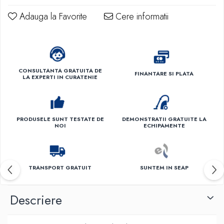
Produse ingrijire personala
Adauga la Favorite
Cere informatii
Crema de corp
Sampon si gel de dus
Sapun lichid
Sapun solid
CONSULTANTA GRATUITA DE
FINANTARE SI PLATA
LA EXPERTI IN CURATENIE
Sapun spuma
Consumabile hartie
Acoperitori toaleta
PRODUSELE SUNT TESTATE DE
DEMONSTRATII GRATUITE LA
Cearceaf hartie & cearceaf hartie
NOI
ECHIPAMENTE
Hartie igienica
Prosoape hartie pliate
TRANSPORT GRATUIT
SUNTEM IN SEAP
Pungi igienice
Role hartie industriala
Descriere
Role prosop hartie
Servetele masa & faciale