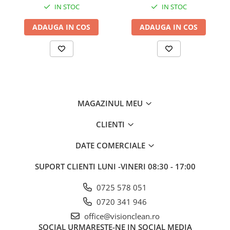
Sisteme, ustensile spalat
IN STOC
IN STOC
geamurile
ADAUGA IN COS
ADAUGA IN COS
Produse hoteliere
Accesorii hoteliere
Carucioare camerista hotel
Cosmetice hoteliere
Gama de cosmetice hoteliere Black
Tie
MAGAZINUL MEU
Gama de cosmetice hoteliere
CLIENTI
Botanika
Gama de cosmetice hoteliere Dove
DATE COMERCIALE
Gama de cosmetice hoteliere
Holiday Care
SUPORT CLIENTI
LUNI -VINERI 08:30 - 17:00
Gama de cosmetice hoteliere I Am
You
0725 578 051
Gama de cosmetice hoteliere Lux
0720 341 946
Gama de cosmetice hoteliere
office@visionclean.ro
Omnia
SOCIAL
URMARESTE-NE IN SOCIAL MEDIA