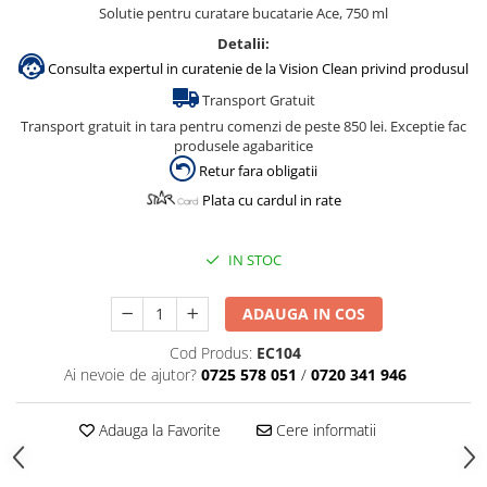
Dispensere / Dozatoare
Solutie pentru curatare bucatarie Ace, 750 ml
Dozatoare dezinfectanti
Detalii:
Consulta expertul in curatenie de la Vision Clean privind produsul
Dispensere acoperitoare colac wc
Transport Gratuit
Dispensere hartie igienica
Transport gratuit in tara pentru comenzi de peste 850 lei. Exceptie fac
Dispensere odorizante
produsele agabaritice
Retur fara obligatii
Dispensere prosoape pliate (Z)
Plata cu cardul in rate
Dispensere pungi igiena feminina
Dispensere rola hartie industriala
IN STOC
Dispensere rola prosop hartie
Dispensere servetele masa,
ADAUGA IN COS
servetele faciale
Cod Produs:
EC104
Dozatoare sapun lichid
Ai nevoie de ajutor?
0725 578 051
/
0720 341 946
Uscatoare de maini si par
Uscatoare de maini
Adauga la Favorite
Cere informatii
Uscatoare de par