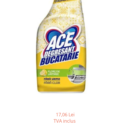
Accesorii detergenti, pompe,
pulverizatoare
Detergenti bucatarie
Detergenti comerciali
Detergenti covoare, mochete,
tapiterii
Detergenti geamuri
Detergenti pardoseala
Detergenti rufe si tesaturi
Detergenti toaleta, grup sanitar
Room Care
Dezinfectanti profesionali
Dezinfectanti maini
Dezinfectanti medicali profesionali
17,06 Lei
TVA inclus
Dezinfectanti suprafete