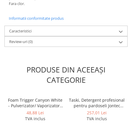
Fara clor.
Odorizante profesionale
Aparate odorizante profesionale
Informatii conformitate produs
Odorizant toalera, wc
Odorizante camera
Caracteristici
Rezerva aparate odorizante
Review-uri
(0)
Site odorizante pisoar
Produse de curatenie
Articole menaj
PRODUSE DIN ACEEAȘI
Carucioare
CATEGORIE
Carucioare bucatarie
Carucioare curatenie
Lavete profesionale
Foam Trigger Canyon White
Taski, Detergent profesional
- Pulverizator/ Vaporizator /
pentru pardoseli Jontec
Mopuri Profesionale
Declansator spuma, 5L
Forward, 5L
48,88 Lei
257,01 Lei
Racleta, perii pardoseala
TVA inclus
TVA inclus
Saci menajeri