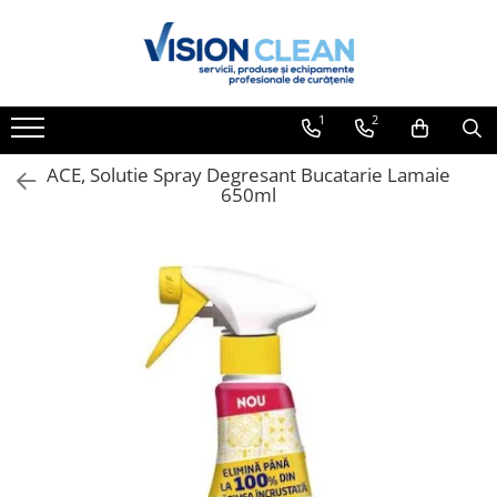
Toate Produsele
Aspiratoare si masini curatenie
1
2
Accesorii masini si aspiratoare
profesionale
ACE, Solutie Spray Degresant Bucatarie Lamaie
650ml
Aspiratoare industriale
Aspiratoare injectie - extractie
Aspiratoare profesionale de lichide
si praf
Echipament de curatat cu presiune
Masini de curatat si aspirat
pardoseli
Maturatori
Monodiscuri profesionale
Detergenti profesionali