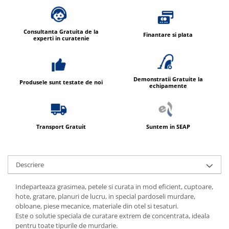
Produse ingrijire personala
Crema de corp
Sampon si gel de dus
Consultanta Gratuita de la
Finantare si plata
experti in curatenie
Sapun lichid
Sapun solid
Sapun spuma
Demonstratii Gratuite la
Produsele sunt testate de noi
echipamente
Consumabile hartie
Acoperitori toaleta
Cearceaf hartie & cearceaf hartie
Transport Gratuit
Suntem in SEAP
Hartie igienica
Prosoape hartie pliate
Descriere
Pungi igienice
Indeparteaza grasimea, petele si curata in mod eficient, cuptoare,
Role hartie industriala
hote, gratare, planuri de lucru, in special pardoseli murdare,
Role prosop hartie
obloane, piese mecanice, materiale din otel si tesaturi.
Este o solutie speciala de curatare extrem de concentrata, ideala
Servetele masa & faciale
pentru toate tipurile de murdarie.