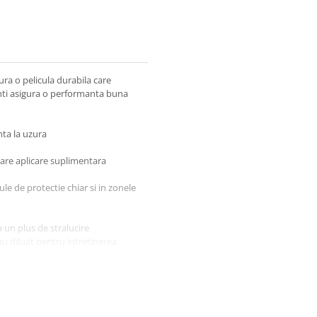
ura o pelicula durabila care
enti asigura o performanta buna
nta la uzura
care aplicare suplimentara
ule de protectie chiar si in zonele
u un plus de stralucire
au diluat pentru intretinerea
a in masina de frecat-aspirat
 faciliteaza curatarea suprafetei