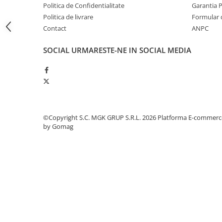
Politica de Confidentialitate
Garantia 
Odorizante profesionale
Politica de livrare
Formular 
Aparate odorizante profesionale
Contact
ANPC
Odorizant toalera, wc
SOCIAL
URMARESTE-NE IN SOCIAL MEDIA
Odorizante camera
Rezerva aparate odorizante
Site odorizante pisoar
Produse de curatenie
Articole menaj
©Copyright S.C. MGK GRUP S.R.L. 2026
Platforma E-commerc
Carucioare
by Gomag
Carucioare bucatarie
Carucioare curatenie
Lavete profesionale
Mopuri Profesionale
Racleta, perii pardoseala
Saci menajeri