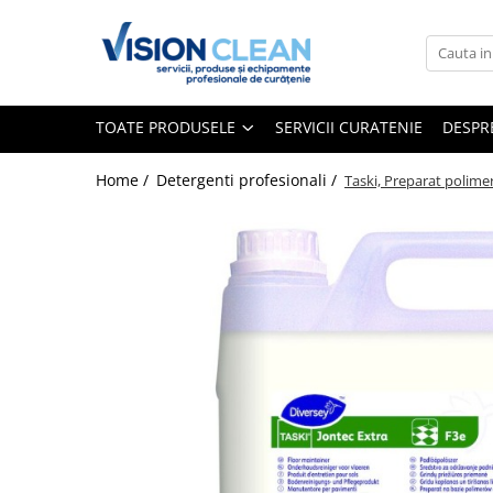
Toate Produsele
Aspiratoare si masini curatenie
TOATE PRODUSELE
SERVICII CURATENIE
DESPR
Accesorii masini si aspiratoare
profesionale
Home /
Detergenti profesionali /
Taski, Preparat polimer
Aspiratoare industriale
Aspiratoare injectie - extractie
Aspiratoare profesionale de lichide
si praf
Echipament de curatat cu presiune
Masini de curatat si aspirat
pardoseli
Maturatori
Monodiscuri profesionale
Detergenti profesionali