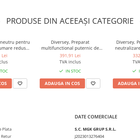
PRODUSE DIN ACEEAȘI CATEGORIE
 neutru pentru
Diversey, Preparat
Diversey, P
pumare redusa
multifunctional puternic de
neutralizare
st, 5L
curatare TASKI Sprint Emerel
mirosurilor
 Lei
391,91 Lei
332
E5b, 5L
Sense Br
clus
TVA inclus
TVA
STOC
IN STOC
COS
ADAUGA IN COS
ADAUGA I
DATE COMERCIALE
 Plata
S.C. MGK GRUP S.R.L.
e Retur
J2023013276404