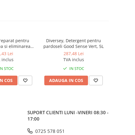
reparat pentru
Diversey, Detergent pentru
Taski, 
a si eliminarea
pardoseli Good Sense Vert, 5L
pentru pard
 neplacute Good
clatir
,43 Lei
287,48 Lei
eakDown, 5L
 inclus
TVA inclus
IN STOC
IN STOC
N COS
ADAUGA IN COS
ADAUG
SUPORT CLIENTI
LUNI -VINERI 08:30 -
17:00
0725 578 051