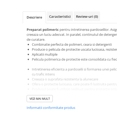
Dispensere / Dozatoare
Dozatoare dezinfectanti
Caracteristici
Review-uri
(0)
Descriere
Dispensere acoperitoare colac wc
Dispensere hartie igienica
Preparat polimeric
pentru intretinerea pardoselilor. Asig
Dispensere odorizante
creeaza un luciu adecvat. In paralel, continutul de deterg
de curatare.
Dispensere prosoape pliate (Z)
Combinatie perfecta de polimeri, ceara si detergenti
Produce o pelicula de protectie uscata lucioasa, reziste
Dispensere pungi igiena feminina
Aplicatii multiple
Dispensere rola hartie industriala
Pelicula polimerica de protectie este consolidata cu fie
Dispensere rola prosop hartie
Intretinerea eficienta a pardoselii si formarea unei pelic
Dispensere servetele masa,
cu trafic intens
Creeaza o suprafata rezistenta la alunecare
servetele faciale
Ofera o protectie lucioasa, care poate fi lustruita pentr
Dozatoare sapun lichid
Produsul poate fi utilizat nediluat pentru protectie si/s
tuturor pardoselilor dure lavabile
Uscatoare de maini si par
VEZI MAI MULT
Ideal pentru aplicarea cu mopul, dar si pentru utilizare
Uscatoare de maini
Pelicula de protectie se acumuleaza la fiecare aplicare si
Informatii conformitate produs
Uscatoare de par