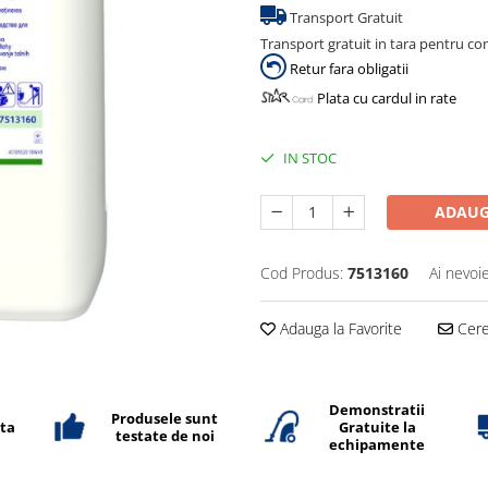
Transport Gratuit
Transport gratuit in tara pentru co
Retur fara obligatii
Plata cu cardul in rate
IN STOC
ADAUG
Cod Produs:
7513160
Ai nevoi
Adauga la Favorite
Cere 
Demonstratii
Produsele sunt
ata
Gratuite la
testate de noi
echipamente