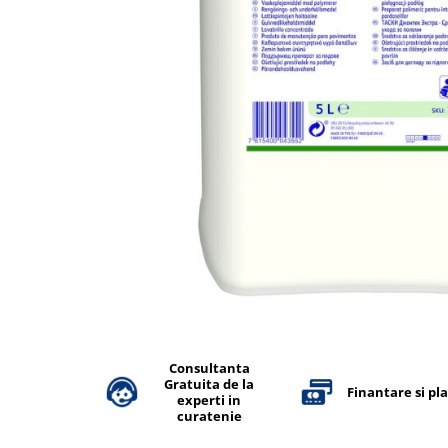
Accesorii detergenti, pompe,
pulverizatoare
Detergenti bucatarie
Detergenti comerciali
Detergenti covoare, mochete,
tapiterii
Detergenti geamuri
Detergenti pardoseala
Detergenti rufe si tesaturi
Detergenti toaleta, grup sanitar
Room Care
Dezinfectanti profesionali
Dezinfectanti maini
Consultanta
Gratuita de la
Finantare si pl
Dezinfectanti medicali profesionali
experti in
curatenie
Dezinfectanti suprafete