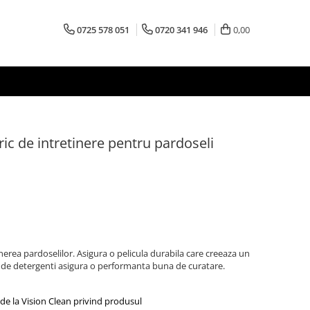
0725 578 051
0720 341 946
0,00
ric de intretinere pentru pardoseli
nerea pardoselilor. Asigura o pelicula durabila care creeaza un
ul de detergenti asigura o performanta buna de curatare.
de la Vision Clean privind produsul