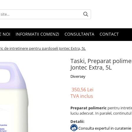
E NOI
INFORMATII COMENZI
CONSULTANTA
CONTACT
ic de intretinere pentru pardoseli Jontec Extra, 5L
Taski, Preparat polime
Jontec Extra, 5L
Diversey
350,56 Lei
TVA inclus
Preparat polimeric
pentru intreti
luciu adecvat. In paralel, continut
Detalii:
Consulta expertul in curatenie 