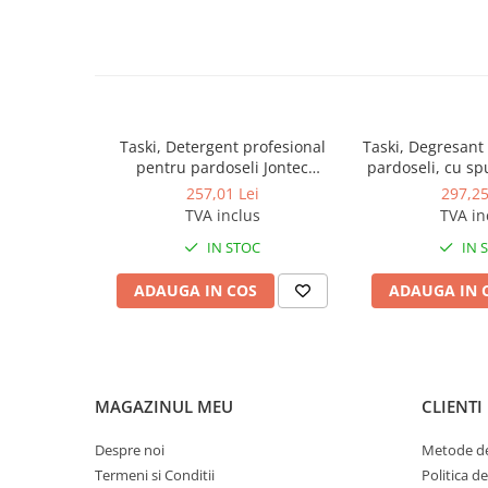
Produse ingrijire personala
Crema de corp
Sampon si gel de dus
Sapun lichid
Sapun solid
Taski, Detergent profesional
Taski, Degresant
pentru pardoseli Jontec
pardoseli, cu s
Sapun spuma
Forward, 5L
Jontec Be
257,01 Lei
297,25
Consumabile hartie
TVA inclus
TVA in
Acoperitori toaleta
IN STOC
IN 
Cearceaf hartie & cearceaf hartie
ADAUGA IN COS
ADAUGA IN 
Hartie igienica
Prosoape hartie pliate
Pungi igienice
Role hartie industriala
MAGAZINUL MEU
CLIENTI
Role prosop hartie
Despre noi
Metode de
Servetele masa & faciale
Termeni si Conditii
Politica d