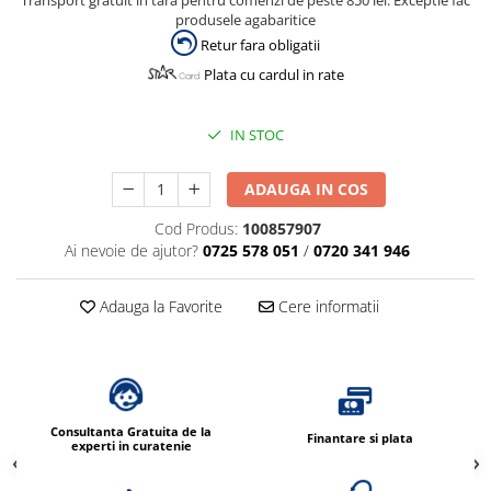
Transport gratuit in tara pentru comenzi de peste 850 lei. Exceptie fac
produsele agabaritice
Retur fara obligatii
Plata cu cardul in rate
IN STOC
ADAUGA IN COS
Cod Produs:
100857907
Ai nevoie de ajutor?
0725 578 051
/
0720 341 946
Adauga la Favorite
Cere informatii
Consultanta Gratuita de la
Finantare si plata
experti in curatenie