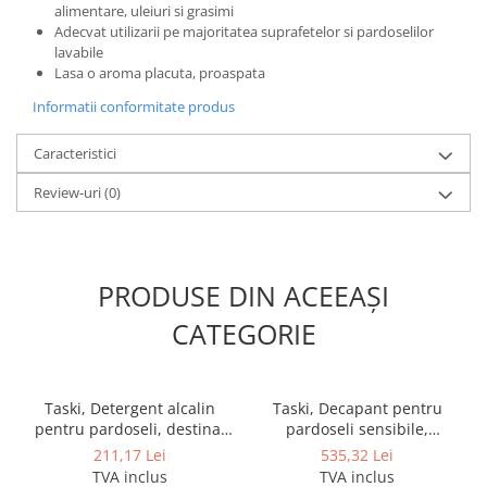
alimentare, uleiuri si grasimi
Adecvat utilizarii pe majoritatea suprafetelor si pardoselilor
lavabile
Lasa o aroma placuta, proaspata
Informatii conformitate produs
Caracteristici
Review-uri
(0)
PRODUSE DIN ACEEAȘI
CATEGORIE
Taski, Detergent alcalin
Taski, Decapant pentru
pentru pardoseli, destinat
pardoseli sensibile,
curatarilor grele Jontec
compatibil cu linoleumul
211,17 Lei
535,32 Lei
Total, 5L
Jontec Linosafe, 5L
TVA inclus
TVA inclus