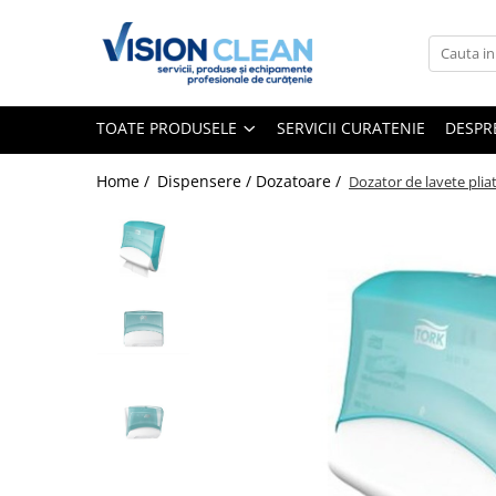
Toate Produsele
Aspiratoare si masini curatenie
TOATE PRODUSELE
SERVICII CURATENIE
DESPR
Accesorii masini si aspiratoare
profesionale
Home /
Dispensere / Dozatoare /
Dozator de lavete plia
Aspiratoare industriale
Aspiratoare injectie - extractie
Aspiratoare profesionale de lichide
si praf
Echipament de curatat cu presiune
Masini de curatat si aspirat
pardoseli
Maturatori
Monodiscuri profesionale
Detergenti profesionali