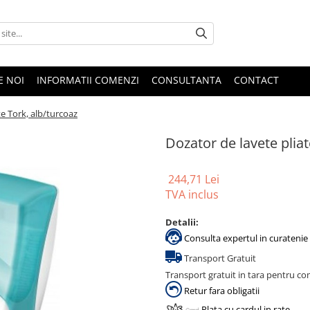
E NOI
INFORMATII COMENZI
CONSULTANTA
CONTACT
te Tork, alb/turcoaz
Dozator de lavete pliat
244,71 Lei
TVA inclus
Detalii:
Consulta expertul in curatenie 
Transport Gratuit
Transport gratuit in tara pentru co
Retur fara obligatii
Plata cu cardul in rate