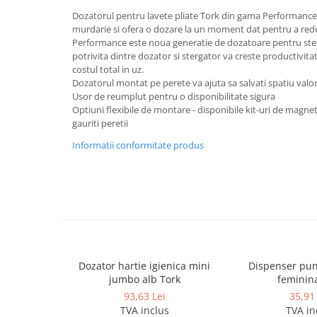
Dispensere / Dozatoare
Dozatorul pentru lavete pliate Tork din gama Performance
Dozatoare dezinfectanti
murdarie si ofera o dozare la un moment dat pentru a redu
Performance este noua generatie de dozatoare pentru ste
Dispensere acoperitoare colac wc
potrivita dintre dozator si stergator va creste productivita
Dispensere hartie igienica
costul total in uz.
Dozatorul montat pe perete va ajuta sa salvati spatiu val
Dispensere odorizante
Usor de reumplut pentru o disponibilitate sigura
Optiuni flexibile de montare - disponibile kit-uri de magneti
Dispensere prosoape pliate (Z)
gauriti peretii
Dispensere pungi igiena feminina
Informatii conformitate produs
Dispensere rola hartie industriala
Dispensere rola prosop hartie
Dispensere servetele masa,
servetele faciale
Dozatoare sapun lichid
Uscatoare de maini si par
Dozator hartie igienica mini
Dispenser pun
Uscatoare de maini
jumbo alb Tork
feminin
93,63 Lei
35,91 
Uscatoare de par
TVA inclus
TVA in