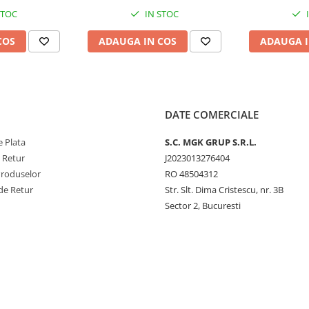
STOC
IN STOC
COS
ADAUGA IN COS
ADAUGA I
DATE COMERCIALE
 Plata
S.C. MGK GRUP S.R.L.
e Retur
J2023013276404
Produselor
RO 48504312
de Retur
Str. Slt. Dima Cristescu, nr. 3B
Sector 2, Bucuresti