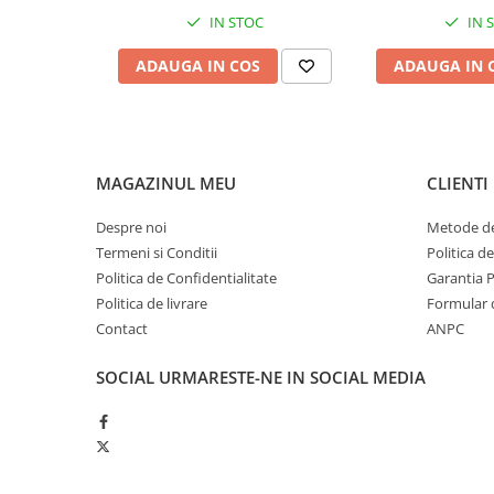
Produse ingrijire personala
IN STOC
IN 
Crema de corp
ADAUGA IN COS
ADAUGA IN 
Sampon si gel de dus
Sapun lichid
Sapun solid
Sapun spuma
MAGAZINUL MEU
CLIENTI
Consumabile hartie
Despre noi
Metode de
Acoperitori toaleta
Termeni si Conditii
Politica d
Cearceaf hartie & cearceaf hartie
Politica de Confidentialitate
Garantia 
Hartie igienica
Politica de livrare
Formular 
Contact
ANPC
Prosoape hartie pliate
Pungi igienice
SOCIAL
URMARESTE-NE IN SOCIAL MEDIA
Role hartie industriala
Role prosop hartie
Servetele masa & faciale