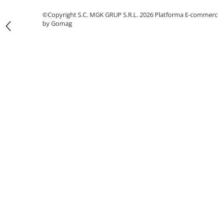
Odorizante profesionale
©Copyright S.C. MGK GRUP S.R.L. 2026
Platforma E-commerc
Aparate odorizante profesionale
by Gomag
Odorizant toalera, wc
Odorizante camera
Rezerva aparate odorizante
Site odorizante pisoar
Produse de curatenie
Articole menaj
Carucioare
Carucioare bucatarie
Carucioare curatenie
Lavete profesionale
Mopuri Profesionale
Racleta, perii pardoseala
Saci menajeri