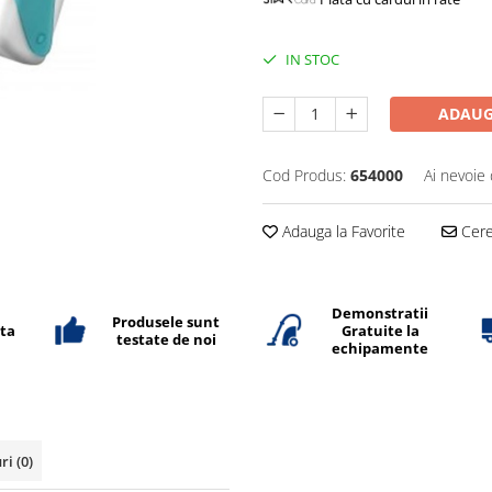
IN STOC
ADAUG
Cod Produs:
654000
Ai nevoie 
Adauga la Favorite
Cere 
Demonstratii
Produsele sunt
ata
Gratuite la
testate de noi
echipamente
uri
(0)