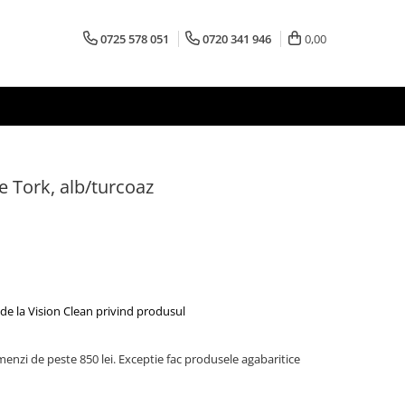
0725 578 051
0720 341 946
0,00
e Tork, alb/turcoaz
de la Vision Clean privind produsul
menzi de peste 850 lei. Exceptie fac produsele agabaritice