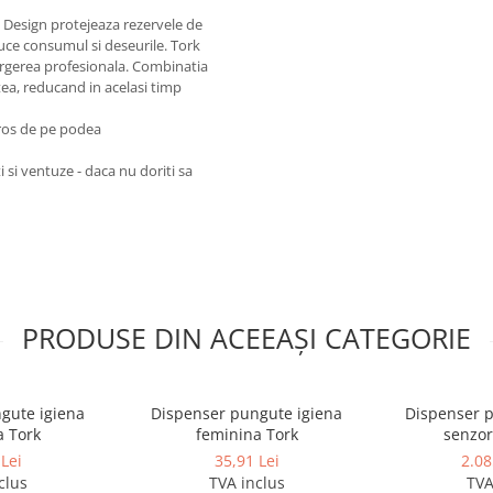
 Design protejeaza rezervele de
ce consumul si deseurile. Tork
rgerea profesionala. Combinatia
tea, reducand in acelasi timp
oros de pe podea
 si ventuze - daca nu doriti sa
PRODUSE DIN ACEEAȘI CATEGORIE
gute igiena
Dispenser pungute igiena
Dispenser p
a Tork
feminina Tork
senzor
Lei
35,91 Lei
2.08
clus
TVA inclus
TVA