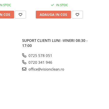
IN STOC
IN STOC
N COS
ADAUGA IN COS
ADAUG
SUPORT CLIENTI
LUNI -VINERI 08:30 -
17:00
0725 578 051
0720 341 946
office@visionclean.ro