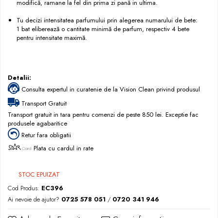
modifică, ramane la fel din prima zi pană in ultima.
Tu decizi intensitatea parfumului prin alegerea numarului de bete:
1 bat eliberează o cantitate minimă de parfum, respectiv 4 bete
pentru intensitate maximă.
Detalii:
Consulta expertul in curatenie de la Vision Clean privind produsul
Transport Gratuit
Transport gratuit in tara pentru comenzi de peste 850 lei. Exceptie fac
produsele agabaritice
Retur fara obligatii
Plata cu cardul in rate
STOC EPUIZAT
Cod Produs:
EC396
Ai nevoie de ajutor?
0725 578 051
/
0720 341 946