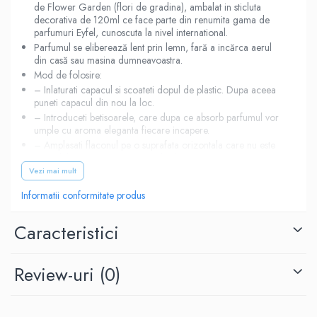
de Flower Garden (flori de gradina), ambalat in sticluta
decorativa de 120ml ce face parte din renumita gama de
parfumuri Eyfel, cunoscuta la nivel international.
Parfumul se eliberează lent prin lemn, fară a incărca aerul
din casă sau masina dumneavoastra.
Mod de folosire:
– Inlaturati capacul si scoateti dopul de plastic. Dupa aceea
puneti capacul din nou la loc.
– Introduceti betisoarele, care dupa ce absorb parfumul vor
umple cu aroma eleganta fiecare incapere.
– Amplasati flaconul pe o suprafata orizontala care nu este
accesibila pentru copii si animale de casa!
Vezi mai mult
– Întoarceti betele de 2-3 ori pe saptamana pentru o aroma
mai proaspata!
Informatii conformitate produs
– La amplasare va rugam sa fiti atenti ca betisoarele sau
parfumul sa nu intre in contact cu suprafete lacuite din
plastic, fiindca ele pot fi deteriorate!
Caracteristici
– A se pastra la temperaturi intre 5-30 grade Celsius.
Review-uri
(0)