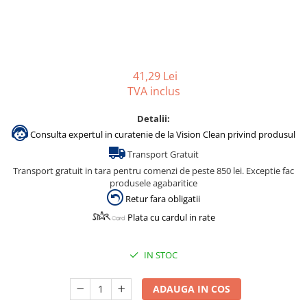
Accesorii detergenti, pompe,
pulverizatoare
Detergenti bucatarie
Detergenti comerciali
41,29 Lei
TVA inclus
Detergenti covoare, mochete,
tapiterii
Detalii:
Detergenti geamuri
Consulta expertul in curatenie de la Vision Clean privind produsul
Detergenti pardoseala
Transport Gratuit
Detergenti rufe si tesaturi
Transport gratuit in tara pentru comenzi de peste 850 lei. Exceptie fac
produsele agabaritice
Detergenti toaleta, grup sanitar
Retur fara obligatii
Room Care
Plata cu cardul in rate
Dezinfectanti profesionali
Dezinfectanti maini
IN STOC
Dezinfectanti medicali profesionali
ADAUGA IN COS
Dezinfectanti suprafete