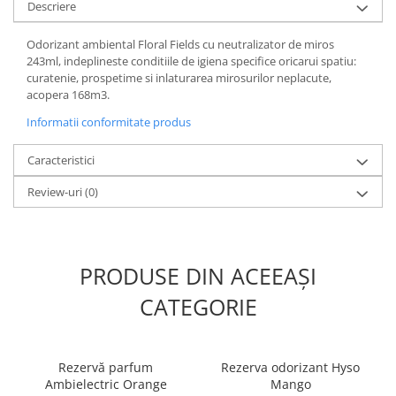
Produse ingrijire personala
Descriere
Crema de corp
Odorizant ambiental Floral Fields cu neutralizator de miros
Sampon si gel de dus
243ml, indeplineste conditiile de igiena specifice oricarui spatiu:
curatenie, prospetime si inlaturarea mirosurilor neplacute,
Sapun lichid
acopera 168m3.
Sapun solid
Informatii conformitate produs
Sapun spuma
Caracteristici
Consumabile hartie
Acoperitori toaleta
Review-uri
(0)
Cearceaf hartie & cearceaf hartie
Hartie igienica
PRODUSE DIN ACEEAȘI
Prosoape hartie pliate
Pungi igienice
CATEGORIE
Role hartie industriala
Role prosop hartie
Rezervă parfum
Rezerva odorizant Hyso
Servetele masa & faciale
Ambielectric Orange
Mango