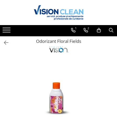
Toate Produsele
Aspiratoare si masini curatenie
1
2
Accesorii masini si aspiratoare
profesionale
Odorizant Floral Fields
Aspiratoare industriale
Aspiratoare injectie - extractie
Aspiratoare profesionale de lichide
si praf
Echipament de curatat cu presiune
Masini de curatat si aspirat
pardoseli
Maturatori
Monodiscuri profesionale
Detergenti profesionali