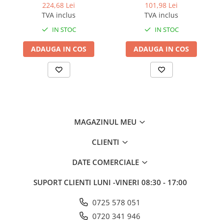
224,68 Lei
101,98 Lei
Odorizante profesionale
TVA inclus
TVA inclus
Aparate odorizante profesionale
IN STOC
IN STOC
Odorizant toalera, wc
ADAUGA IN COS
ADAUGA IN COS
Odorizante camera
Rezerva aparate odorizante
Site odorizante pisoar
Produse de curatenie
Articole menaj
MAGAZINUL MEU
Carucioare
Carucioare bucatarie
CLIENTI
Carucioare curatenie
DATE COMERCIALE
Lavete profesionale
Mopuri Profesionale
SUPORT CLIENTI
LUNI -VINERI 08:30 - 17:00
Racleta, perii pardoseala
0725 578 051
Saci menajeri
0720 341 946