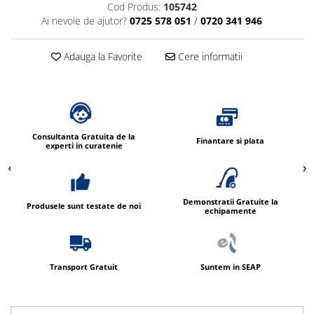
Cod Produs:
105742
Dispensere / Dozatoare
Ai nevoie de ajutor?
0725 578 051
/
0720 341 946
Dozatoare dezinfectanti
Dispensere acoperitoare colac wc
Adauga la Favorite
Cere informatii
Dispensere hartie igienica
Dispensere odorizante
Dispensere prosoape pliate (Z)
Dispensere pungi igiena feminina
Consultanta Gratuita de la
Finantare si plata
experti in curatenie
Dispensere rola hartie industriala
Dispensere rola prosop hartie
Dispensere servetele masa,
Demonstratii Gratuite la
Produsele sunt testate de noi
echipamente
servetele faciale
Dozatoare sapun lichid
Uscatoare de maini si par
Transport Gratuit
Suntem in SEAP
Uscatoare de maini
Uscatoare de par