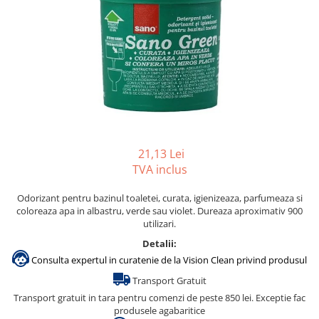
Accesorii detergenti, pompe,
pulverizatoare
Detergenti bucatarie
Detergenti comerciali
Detergenti covoare, mochete,
tapiterii
Detergenti geamuri
Detergenti pardoseala
21,13 Lei
TVA inclus
Detergenti rufe si tesaturi
Detergenti toaleta, grup sanitar
Odorizant
pentru
bazinul toaletei
, curata, igienizeaza, parfumeaza si
coloreaza apa in albastru, verde sau violet. Dureaza aproximativ 900
Room Care
utilizari.
Dezinfectanti profesionali
Detalii:
Dezinfectanti maini
Consulta expertul in curatenie de la Vision Clean privind produsul
Transport Gratuit
Dezinfectanti medicali profesionali
Transport gratuit in tara pentru comenzi de peste 850 lei. Exceptie fac
Dezinfectanti suprafete
produsele agabaritice