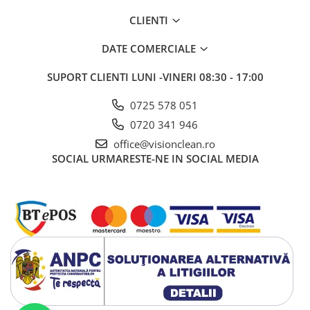
Sisteme, ustensile spalat
CLIENTI
geamurile
Produse hoteliere
DATE COMERCIALE
Accesorii hoteliere
SUPORT CLIENTI
LUNI -VINERI 08:30 - 17:00
Carucioare camerista hotel
Cosmetice hoteliere
0725 578 051
0720 341 946
Gama de cosmetice hoteliere Black
Tie
office@visionclean.ro
Gama de cosmetice hoteliere
SOCIAL
URMARESTE-NE IN SOCIAL MEDIA
Botanika
Gama de cosmetice hoteliere Dove
Gama de cosmetice hoteliere
Holiday Care
Gama de cosmetice hoteliere I Am
You
Gama de cosmetice hoteliere Lux
Gama de cosmetice hoteliere
Omnia