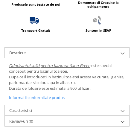
Produse ingrijire personala
Demonstratii Gratuite la
Produsele sunt testate de noi
echipamente
Crema de corp
Sampon si gel de dus
Sapun lichid
Transport Gratuit
Suntem in SEAP
Sapun solid
Sapun spuma
Descriere
Consumabile hartie
Acoperitori toaleta
Odorizantul solid pentru bazin wc Sano Green
este special
conceput pentru bazinul toaletei.
Cearceaf hartie & cearceaf hartie
Dupa ce il introduceti in bazinul toaletei acesta va curata, igieniza,
Hartie igienica
parfuma, dar si colora apa in albastru.
Durata de folosire este estimata la 900 utilizari.
Prosoape hartie pliate
Informatii conformitate produs
Pungi igienice
Role hartie industriala
Caracteristici
Role prosop hartie
Review-uri
(0)
Servetele masa & faciale