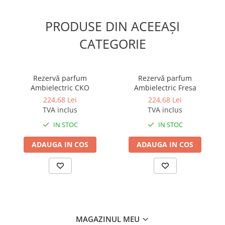
Odorizante profesionale
Aparate odorizante profesionale
PRODUSE DIN ACEEAȘI
Odorizant toalera, wc
CATEGORIE
Odorizante camera
Rezerva aparate odorizante
Rezervă parfum
Rezervă parfum
Site odorizante pisoar
Ambielectric CKO
Ambielectric Fresa
Produse de curatenie
224,68 Lei
224,68 Lei
TVA inclus
TVA inclus
Articole menaj
IN STOC
IN STOC
Carucioare
Carucioare bucatarie
ADAUGA IN COS
ADAUGA IN COS
Carucioare curatenie
Lavete profesionale
Mopuri Profesionale
Racleta, perii pardoseala
Saci menajeri
MAGAZINUL MEU