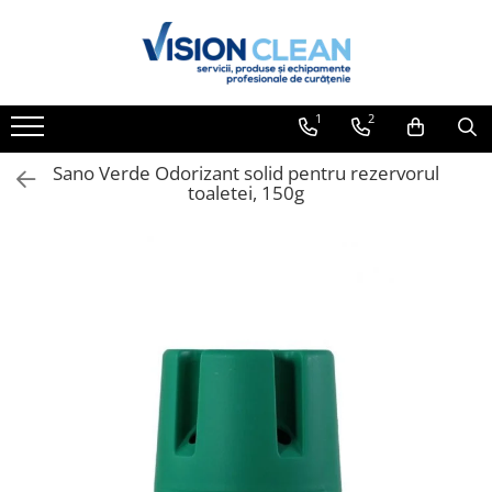
Toate Produsele
Aspiratoare si masini curatenie
1
2
Accesorii masini si aspiratoare
profesionale
Sano Verde Odorizant solid pentru rezervorul
toaletei, 150g
Aspiratoare industriale
Aspiratoare injectie - extractie
Aspiratoare profesionale de lichide
si praf
Echipament de curatat cu presiune
Masini de curatat si aspirat
pardoseli
Maturatori
Monodiscuri profesionale
Detergenti profesionali