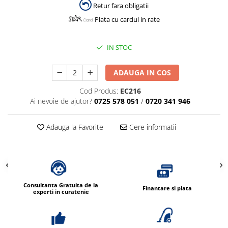
Dispensere / Dozatoare
Retur fara obligatii
Dozatoare dezinfectanti
Plata cu cardul in rate
Dispensere acoperitoare colac wc
IN STOC
Dispensere hartie igienica
Dispensere odorizante
ADAUGA IN COS
Dispensere prosoape pliate (Z)
Cod Produs:
EC216
Dispensere pungi igiena feminina
Ai nevoie de ajutor?
0725 578 051
/
0720 341 946
Dispensere rola hartie industriala
Adauga la Favorite
Cere informatii
Dispensere rola prosop hartie
Dispensere servetele masa,
servetele faciale
Dozatoare sapun lichid
Consultanta Gratuita de la
Uscatoare de maini si par
Finantare si plata
experti in curatenie
Uscatoare de maini
Uscatoare de par