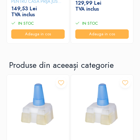
PENTRU CASĂ PRIJA JUS
129,99 Lei
D’AMBRE, 380 ML
149,53 Lei
TVA inclus
TVA inclus
IN STOC
IN STOC
Adauga in cos
Adauga in cos
Produse din aceeași categorie