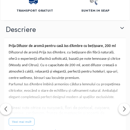
TRANSPORT GRATUIT
SUNTEM IN SEAP
Descriere
Prija Difuzor de aromă pentru casă Jus d’Ambre cu bețișoare, 200 ml
Difuzorul de aromă Prija Jus d’Ambre, cu bețișoare din fibră naturală,
oferă o experiență olfactivă sofisticată, bazată pe note lemnoase și citrice
(Woody and Citrus). Cu o capacitate de 200 ml, acest difuzor creează o
atmosferă caldă, relaxantă și elegantă, perfectă pentru hoteluri, spa-uri,
centre wellness, birouri sau locuințe premium.
Parfumul Jus d’Ambre îmbină armonios căldura lemnului cu prospețimea
citricelor, evocând o stare de echilibru și rafinament natural. Ambalajul
elegant completează perfect designul modern al spațiilor exclusiviste.
Miros:
note citrice cu nucșoară, flori de portocal, cuișoare,
artemisia, cardamom, frunze de mesteacăn și scoarță de
scorțișoară, note de Madagascarvanilie cu ambergris și mosc alb
Vezi mai mult