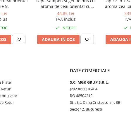
d Ceai oriental
Lape Sampon si gel de dus cu
Lape 2 in 1 S
ie 5L
aroma de ceai oriental cu
aroma ceai or
lamaie 300ml
 Lei
44,85 Lei
333
clus
TVA inclus
TVA
STOC
IN STOC
COS
ADAUGA IN COS
ADAUGA I
DATE COMERCIALE
 Plata
S.C. MGK GRUP S.R.L.
e Retur
J2023013276404
Produselor
RO 48504312
de Retur
Str. Slt. Dima Cristescu, nr. 3B
Sector 2, Bucuresti