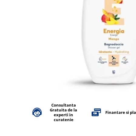
Accesorii detergenti, pompe,
pulverizatoare
Detergenti bucatarie
Detergenti comerciali
Detergenti covoare, mochete,
tapiterii
Detergenti geamuri
Detergenti pardoseala
Detergenti rufe si tesaturi
Detergenti toaleta, grup sanitar
Room Care
Dezinfectanti profesionali
Consultanta
Gratuita de la
Dezinfectanti maini
Finantare si pl
experti in
curatenie
Dezinfectanti medicali profesionali
Dezinfectanti suprafete