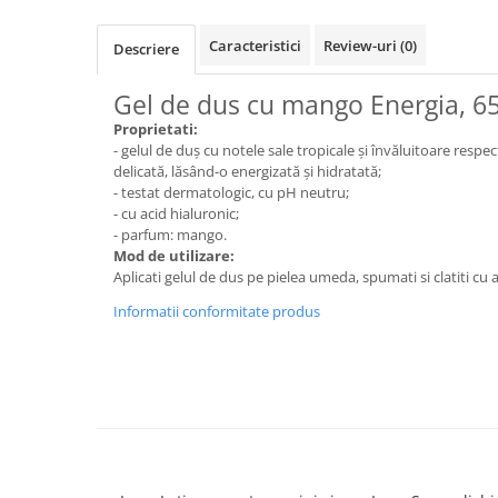
Dispensere / Dozatoare
Dozatoare dezinfectanti
Caracteristici
Review-uri
(0)
Descriere
Dispensere acoperitoare colac wc
Gel de dus cu mango Energia, 6
Dispensere hartie igienica
Proprietati:
Dispensere odorizante
- gelul de duș cu notele sale tropicale și învăluitoare respec
delicată, lăsând-o energizată și hidratată;
Dispensere prosoape pliate (Z)
- testat dermatologic, cu pH neutru;
Dispensere pungi igiena feminina
- cu acid hialuronic;
- parfum: mango.
Dispensere rola hartie industriala
Mod de utilizare:
Aplicati gelul de dus pe pielea umeda, spumati si clatiti cu 
Dispensere rola prosop hartie
Informatii conformitate produs
Dispensere servetele masa,
servetele faciale
Dozatoare sapun lichid
Uscatoare de maini si par
Uscatoare de maini
Uscatoare de par