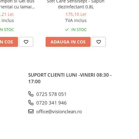
ampon si Gel dus
Soft Care Sensisept - Sapun
Sapun 
iental cu lamaie
dezinfectant 0.8L
Pr
5L
,21 Lei
175,10 Lei
 inclus
TVA inclus
IN STOC
IN STOC
N COS
ADAUGA IN COS
ADAUG
SUPORT CLIENTI
LUNI -VINERI 08:30 -
17:00
0725 578 051
0720 341 946
office@visionclean.ro