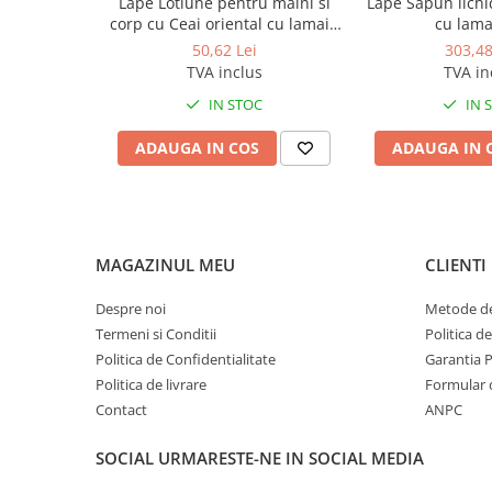
Lape Lotiune pentru maini si
Lape Sapun lichi
Produse ingrijire personala
corp cu Ceai oriental cu lamaie
cu lama
Crema de corp
300ml
50,62 Lei
303,48
Sampon si gel de dus
TVA inclus
TVA in
Sapun lichid
IN STOC
IN 
Sapun solid
ADAUGA IN COS
ADAUGA IN 
Sapun spuma
Consumabile hartie
Acoperitori toaleta
MAGAZINUL MEU
CLIENTI
Cearceaf hartie & cearceaf hartie
Hartie igienica
Despre noi
Metode de
Termeni si Conditii
Politica d
Prosoape hartie pliate
Politica de Confidentialitate
Garantia 
Pungi igienice
Politica de livrare
Formular 
Role hartie industriala
Contact
ANPC
Role prosop hartie
SOCIAL
URMARESTE-NE IN SOCIAL MEDIA
Servetele masa & faciale