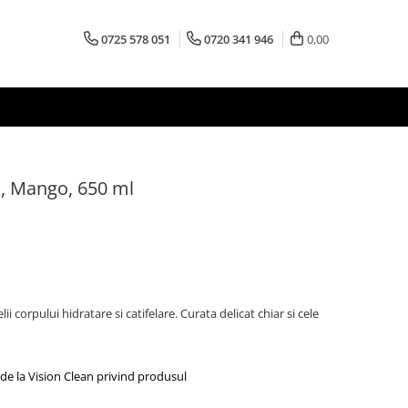
0725 578 051
0720 341 946
0,00
, Mango, 650 ml
corpului hidratare si catifelare. Curata delicat chiar si cele
de la Vision Clean privind produsul