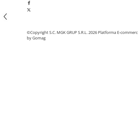
Odorizante profesionale
Aparate odorizante profesionale
Odorizant toalera, wc
Odorizante camera
©Copyright S.C. MGK GRUP S.R.L. 2026
Platforma E-commerc
by Gomag
Rezerva aparate odorizante
Site odorizante pisoar
Produse de curatenie
Articole menaj
Carucioare
Carucioare bucatarie
Carucioare curatenie
Lavete profesionale
Mopuri Profesionale
Racleta, perii pardoseala
Saci menajeri