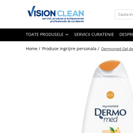
Toate Produsele
Aspiratoare si masini curatenie
TOATE PRODUSELE
SERVICII CURATENIE
DESPR
Accesorii masini si aspiratoare
profesionale
Home /
Produse ingrijire personala /
Dermomed Gel de 
Aspiratoare industriale
Aspiratoare injectie - extractie
Aspiratoare profesionale de lichide
si praf
Echipament de curatat cu presiune
Masini de curatat si aspirat
pardoseli
Maturatori
Monodiscuri profesionale
Detergenti profesionali