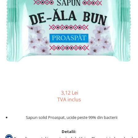
Accesorii detergenti, pompe,
pulverizatoare
Detergenti bucatarie
Detergenti comerciali
Detergenti covoare, mochete,
tapiterii
Detergenti geamuri
Detergenti pardoseala
Detergenti rufe si tesaturi
Detergenti toaleta, grup sanitar
3,12 Lei
Room Care
TVA inclus
Dezinfectanti profesionali
Dezinfectanti maini
Sapun solid Proaspat, ucide peste 99% din bacterii
Dezinfectanti medicali profesionali
Dezinfectanti suprafete
Detalii: