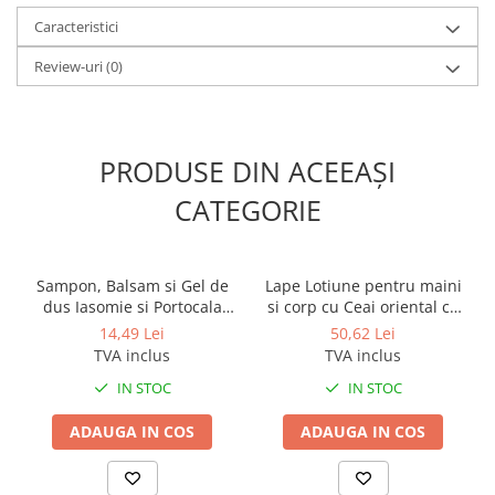
Odorizante profesionale
Caracteristici
Aparate odorizante profesionale
Review-uri
(0)
Odorizant toalera, wc
Odorizante camera
Rezerva aparate odorizante
PRODUSE DIN ACEEAȘI
Site odorizante pisoar
CATEGORIE
Produse de curatenie
Articole menaj
Carucioare
Sampon, Balsam si Gel de
Lape Lotiune pentru maini
dus Iasomie si Portocala
si corp cu Ceai oriental cu
Carucioare bucatarie
Sense 400ml
lamaie 300ml
14,49 Lei
50,62 Lei
Carucioare curatenie
TVA inclus
TVA inclus
Lavete profesionale
IN STOC
IN STOC
Mopuri Profesionale
ADAUGA IN COS
ADAUGA IN COS
Racleta, perii pardoseala
Saci menajeri