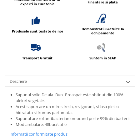
Produse ingrijire personala
Finantare si plata
experti in curatenie
Crema de corp
Sampon si gel de dus
Sapun lichid
Demonstratii Gratuite la
Produsele sunt testate de noi
echipamente
Sapun solid
Sapun spuma
Consumabile hartie
Transport Gratuit
Suntem in SEAP
Acoperitori toaleta
Cearceaf hartie & cearceaf hartie
Descriere
Hartie igienica
Sapunul solid De-ala- Bun- Proaspat este obtinut din 100%
Prosoape hartie pliate
uleiuri vegetale.
Pungi igienice
Acest sapun are un miros fresh, revigorant, si lasa pielea
hidratata si frumos parfumata.
Role hartie industriala
Sapunul are rol antibacterian omorand peste 99% din bacterii.
Role prosop hartie
Mod ambalare: 48buc/cutie
Servetele masa & faciale
Informatii conformitate produs