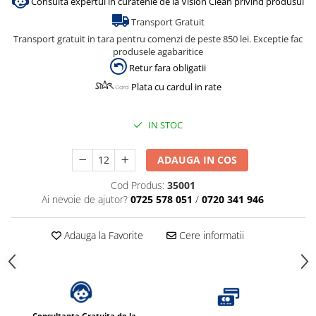
Consulta expertul in curatenie de la Vision Clean privind produsul
Dispensere / Dozatoare
Transport Gratuit
Dozatoare dezinfectanti
Transport gratuit in tara pentru comenzi de peste 850 lei. Exceptie fac
Dispensere acoperitoare colac wc
produsele agabaritice
Retur fara obligatii
Dispensere hartie igienica
Plata cu cardul in rate
Dispensere odorizante
Dispensere prosoape pliate (Z)
IN STOC
Dispensere pungi igiena feminina
Dispensere rola hartie industriala
ADAUGA IN COS
Dispensere rola prosop hartie
Cod Produs:
35001
Ai nevoie de ajutor?
0725 578 051
/
0720 341 946
Dispensere servetele masa,
servetele faciale
Adauga la Favorite
Cere informatii
Dozatoare sapun lichid
Uscatoare de maini si par
Uscatoare de maini
Uscatoare de par
Consultanta Gratuita de la