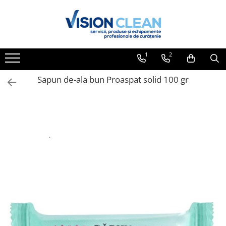
Toate Produsele
Aspiratoare si masini curatenie
1
2
Accesorii masini si aspiratoare
profesionale
Sapun de-ala bun Proaspat solid 100 gr
Aspiratoare industriale
Aspiratoare injectie - extractie
Aspiratoare profesionale de lichide
si praf
Echipament de curatat cu presiune
Masini de curatat si aspirat
pardoseli
Maturatori
Monodiscuri profesionale
Detergenti profesionali