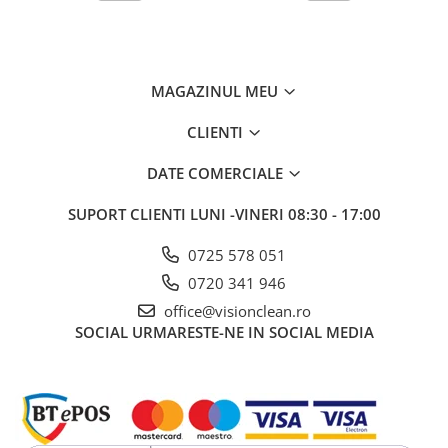
Sisteme, ustensile spalat
geamurile
Produse hoteliere
Accesorii hoteliere
MAGAZINUL MEU
Carucioare camerista hotel
CLIENTI
Cosmetice hoteliere
DATE COMERCIALE
Gama de cosmetice hoteliere Black
Tie
SUPORT CLIENTI
LUNI -VINERI 08:30 - 17:00
Gama de cosmetice hoteliere
Botanika
0725 578 051
Gama de cosmetice hoteliere Dove
0720 341 946
Gama de cosmetice hoteliere
office@visionclean.ro
Holiday Care
SOCIAL
URMARESTE-NE IN SOCIAL MEDIA
Gama de cosmetice hoteliere I Am
You
Gama de cosmetice hoteliere Lux
Gama de cosmetice hoteliere
Omnia