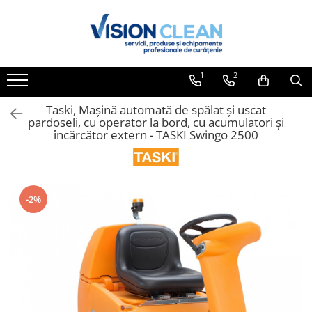
Toate Produsele
Aspiratoare si masini curatenie
1
2
Accesorii masini si aspiratoare
profesionale
Taski, Mașină automată de spălat și uscat
pardoseli, cu operator la bord, cu acumulatori şi
Aspiratoare industriale
încărcător extern - TASKI Swingo 2500
Aspiratoare injectie - extractie
Aspiratoare profesionale de lichide
si praf
-2%
Echipament de curatat cu presiune
Masini de curatat si aspirat
pardoseli
Maturatori
Monodiscuri profesionale
Detergenti profesionali