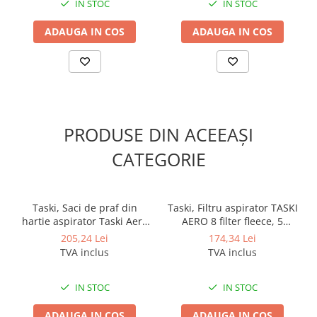
IN STOC
IN STOC
Sisteme, ustensile spalat
geamurile
ADAUGA IN COS
ADAUGA IN COS
Produse hoteliere
Accesorii hoteliere
Carucioare camerista hotel
Cosmetice hoteliere
Gama de cosmetice hoteliere Black
PRODUSE DIN ACEEAȘI
Tie
CATEGORIE
Gama de cosmetice hoteliere
Botanika
Gama de cosmetice hoteliere Dove
Taski, Saci de praf din
Taski, Filtru aspirator TASKI
Gama de cosmetice hoteliere
hartie aspirator Taski Aero
AERO 8 filter fleece, 5
Holiday Care
8, 10 bucati/set
bucati/set
205,24 Lei
174,34 Lei
Gama de cosmetice hoteliere I Am
TVA inclus
TVA inclus
You
Gama de cosmetice hoteliere Lux
IN STOC
IN STOC
Gama de cosmetice hoteliere
Omnia
ADAUGA IN COS
ADAUGA IN COS