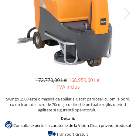
Accesorii detergenti, pompe,
pulverizatoare
Detergenti bucatarie
Detergenti comerciali
Detergenti covoare, mochete,
tapiterii
Detergenti geamuri
Detergenti pardoseala
Detergenti rufe si tesaturi
172.770,00 Lei
168.959,00 Lei
Detergenti toaleta, grup sanitar
TVA inclus
Room Care
Swingo 2500 este o mașină de spălat și uscat pardoseli cu om la bord,
Dezinfectanti profesionali
cu un front de lucru de 70cm și cu direcție pe toate roțile, oferind
agilitate și siguranță operatorului.
Dezinfectanti maini
Detalii:
Dezinfectanti medicali profesionali
Consulta expertul in curatenie de la Vision Clean privind produsul
Dezinfectanti suprafete
Transport Gratuit