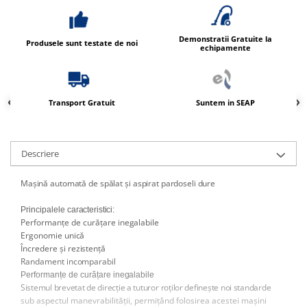
Produse ingrijire personala
Crema de corp
Demonstratii Gratuite la
Sampon si gel de dus
Produsele sunt testate de noi
echipamente
Sapun lichid
Sapun solid
Transport Gratuit
Suntem in SEAP
Sapun spuma
Consumabile hartie
Acoperitori toaleta
Descriere
Cearceaf hartie & cearceaf hartie
Mașină
automată
de
spălat
și
aspirat
pardoseli
dure
Hartie igienica
Prosoape hartie pliate
Principalele
caracteristici:
Performanțe de curățare
inegalabile
Pungi igienice
Ergonomie
unică
Încredere și
rezistență
Role hartie industriala
Randament
incomparabil
Role prosop hartie
Performanțe de curățare
inegalabile
Sistemul brevetat de direcție a tuturor
roților definește noi standarde
Servetele masa & faciale
sub aspectul manevrabilității, permițând folosirea acestei mașini