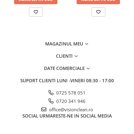
Gama de cosmetice hoteliere
Salvatore Ferragamo
Gama de cosmetice hoteliere Sense
Papuci hotel
Textile hoteliere
Papuci hotelieri
MAGAZINUL MEU
Prosoape hotel
CLIENTI
Echipamente Persoane Dizabilitati
DATE COMERCIALE
Cosuri de gunoi
Cosuri gunoi interior
SUPORT CLIENTI
LUNI -VINERI 08:30 - 17:00
Casa, Gradina & Bricolaj
0725 578 051
Intretinere panouri solare
0720 341 946
Detergenti panouri solare
office@visionclean.ro
Echipamente panouri solare
SOCIAL
URMARESTE-NE IN SOCIAL MEDIA
Pachete Promo
Presuri industriale