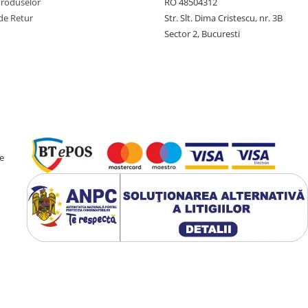
Produselor
RO 48504312
de Retur
Str. Slt. Dima Cristescu, nr. 3B
Sector 2, Bucuresti
e