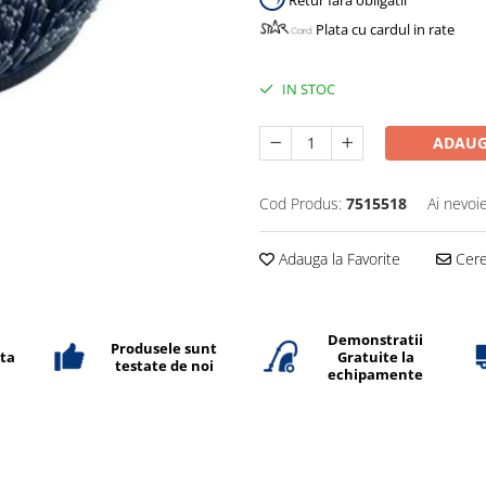
Retur fara obligatii
Plata cu cardul in rate
IN STOC
ADAUG
Cod Produs:
7515518
Ai nevoi
Adauga la Favorite
Cere 
Demonstratii
Produsele sunt
ata
Gratuite la
testate de noi
echipamente