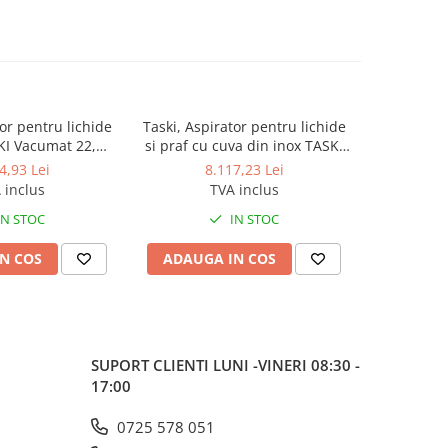
tor pentru lichide
Taski, Aspirator pentru lichide
Taski, Asp
-10%
KI Vacumat 22,
si praf cu cuva din inox TASKI
si praf 
are ergonomica,
Vacumat 44T, 2x950W, cuva
1000W, par
4,93 Lei
8.117,23 Lei
4.995,4
irare, capacitate
inox, capacitate bazin 44L
capac
 inclus
TVA inclus
praf 22L
IN STOC
IN STOC
N COS
ADAUGA IN COS
ADAUG
SUPORT CLIENTI
LUNI -VINERI 08:30 -
17:00
0725 578 051