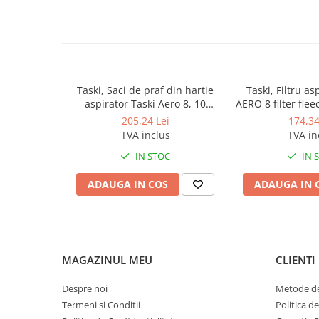
Produse ingrijire personala
Crema de corp
Sampon si gel de dus
Sapun lichid
Sapun solid
Taski, Saci de praf din hartie
Taski, Filtru as
aspirator Taski Aero 8, 10
AERO 8 filter flee
Sapun spuma
bucati/set
205,24 Lei
174,34
Consumabile hartie
TVA inclus
TVA in
Acoperitori toaleta
IN STOC
IN 
Cearceaf hartie & cearceaf hartie
ADAUGA IN COS
ADAUGA IN 
Hartie igienica
Prosoape hartie pliate
Pungi igienice
MAGAZINUL MEU
CLIENTI
Role hartie industriala
Role prosop hartie
Despre noi
Metode de
Termeni si Conditii
Politica d
Servetele masa & faciale