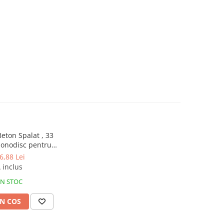
Beton Spalat , 33
monodisc pentru
ngo 1650/1655
6,88 Lei
 inclus
IN STOC
N COS