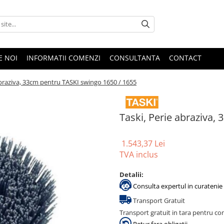
E NOI
INFORMATII COMENZI
CONSULTANTA
CONTACT
abraziva, 33cm pentru TASKI swingo 1650 / 1655
Taski, Perie abraziva,
1.543,37 Lei
TVA inclus
Detalii:
Consulta expertul in curatenie 
Transport Gratuit
Transport gratuit in tara pentru co