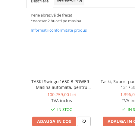
Descriere
Dispensere / Dozatoare
Dozatoare dezinfectanti
Perie abrazivă de frecat
Dispensere acoperitoare colac wc
*necesar 2 bucati pe masina
Dispensere hartie igienica
Informatii conformitate produs
Dispensere odorizante
Dispensere prosoape pliate (Z)
Dispensere pungi igiena feminina
Dispensere rola hartie industriala
Dispensere rola prosop hartie
TASKI Swingo 1650 B POWER -
Taski, Suport pa
Dispensere servetele masa,
Masina automata, pentru
13" / 
servetele faciale
spalat și uscat pardoseli, cu
100.759,00 Lei
1.396,0
autotractare, acumulatori şi
TVA inclus
TVA in
Dozatoare sapun lichid
încarcator extern
IN STOC
IN 
Uscatoare de maini si par
Uscatoare de maini
ADAUGA IN COS
ADAUGA IN 
Uscatoare de par