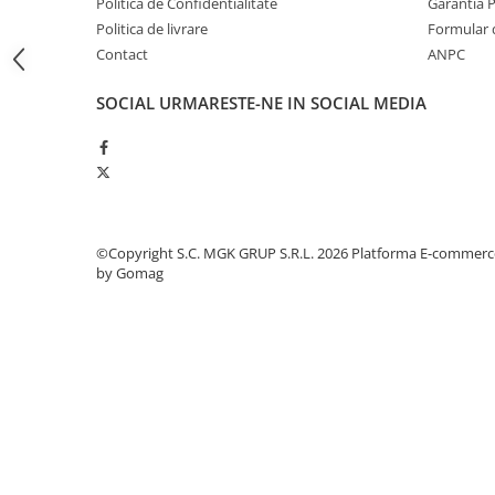
Politica de Confidentialitate
Garantia 
Odorizante profesionale
Politica de livrare
Formular 
Aparate odorizante profesionale
Contact
ANPC
Odorizant toalera, wc
SOCIAL
URMARESTE-NE IN SOCIAL MEDIA
Odorizante camera
Rezerva aparate odorizante
Site odorizante pisoar
Produse de curatenie
Articole menaj
©Copyright S.C. MGK GRUP S.R.L. 2026
Platforma E-commerc
by Gomag
Carucioare
Carucioare bucatarie
Carucioare curatenie
Lavete profesionale
Mopuri Profesionale
Racleta, perii pardoseala
Saci menajeri