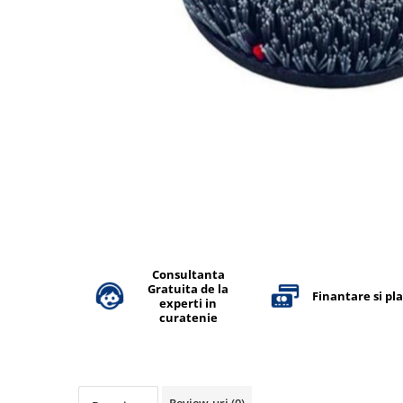
Accesorii detergenti, pompe,
pulverizatoare
Detergenti bucatarie
Detergenti comerciali
Detergenti covoare, mochete,
tapiterii
Detergenti geamuri
Detergenti pardoseala
Detergenti rufe si tesaturi
Detergenti toaleta, grup sanitar
Consultanta
Room Care
Gratuita de la
Finantare si pl
experti in
Dezinfectanti profesionali
curatenie
Dezinfectanti maini
Dezinfectanti medicali profesionali
Dezinfectanti suprafete
Review-uri
(0)