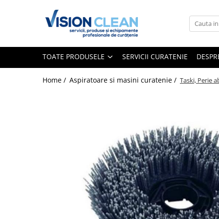
Toate Produsele
Aspiratoare si masini curatenie
TOATE PRODUSELE
SERVICII CURATENIE
DESPR
Accesorii masini si aspiratoare
profesionale
Home /
Aspiratoare si masini curatenie /
Taski, Perie 
Aspiratoare industriale
Aspiratoare injectie - extractie
Aspiratoare profesionale de lichide
si praf
Echipament de curatat cu presiune
Masini de curatat si aspirat
pardoseli
Maturatori
Monodiscuri profesionale
Detergenti profesionali