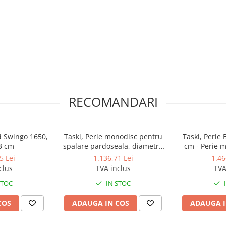
RECOMANDARI
d Swingo 1650,
Taski, Perie monodisc pentru
Taski, Perie 
33 cm
spalare pardoseala, diametru
cm - Perie 
33 cm pentru TASKI swingo
TASKI swi
5 Lei
1.136,71 Lei
1.46
1650 / 1655
clus
TVA inclus
TVA
STOC
IN STOC
COS
ADAUGA IN COS
ADAUGA I