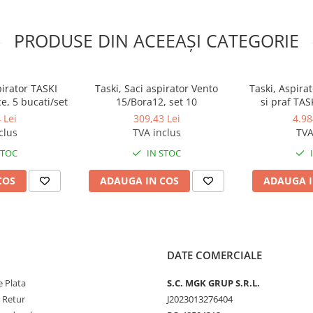
PRODUSE DIN ACEEAȘI CATEGORIE
pirator TASKI
Taski, Saci aspirator Vento
Taski, Aspira
ce, 5 bucati/set
15/Bora12, set 10
si praf TAS
1000W, oper
 Lei
309,43 Lei
4.98
putere de asp
clus
TVA inclus
TVA
sac 
STOC
IN STOC
COS
ADAUGA IN COS
ADAUGA I
DATE COMERCIALE
 Plata
S.C. MGK GRUP S.R.L.
e Retur
J2023013276404