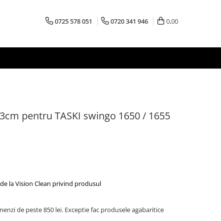
0725 578 051
0720 341 946
0,00
 33cm pentru TASKI swingo 1650 / 1655
de la Vision Clean privind produsul
menzi de peste 850 lei. Exceptie fac produsele agabaritice