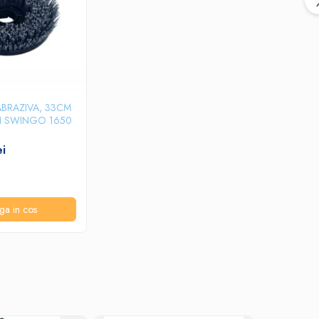
 ABRAZIVA, 33CM
I SWINGO 1650
ei
ga in cos