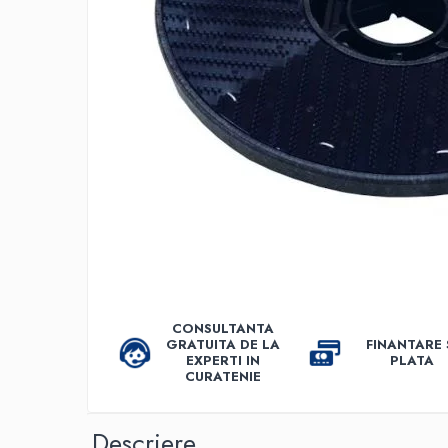
Accesorii detergenti, pompe,
pulverizatoare
Detergenti bucatarie
Detergenti comerciali
Detergenti covoare, mochete,
tapiterii
Detergenti geamuri
Detergenti pardoseala
Detergenti rufe si tesaturi
Detergenti toaleta, grup sanitar
Room Care
CONSULTANTA
Dezinfectanti profesionali
GRATUITA DE LA
FINANTARE 
EXPERTI IN
PLATA
Dezinfectanti maini
CURATENIE
Dezinfectanti medicali profesionali
Dezinfectanti suprafete
Descriere