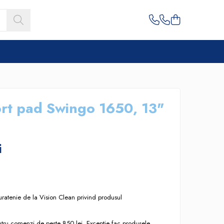
ort pad Swingo 1650, 13"
i
uratenie de la Vision Clean privind produsul
entru comenzi de peste 850 lei. Exceptie fac produsele