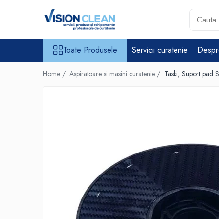
Toate Produsele
Toate Produsele
Servicii curatenie
Despr
Aspiratoare si masini curatenie
Accesorii masini si aspiratoare
Home /
Aspiratoare si masini curatenie /
Taski, Suport pad
profesionale
Aspiratoare industriale
Aspiratoare injectie - extractie
Aspiratoare profesionale de
lichide si praf
Echipament de curatat cu presiune
Masini de curatat si aspirat
pardoseli
Maturatori
Monodiscuri profesionale
Detergenti profesionali