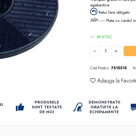
agabaritice
Retur fara obligatii
Plata cu cardul in
IN STOC
Cod Produs:
7515515
A
Adauga la Favorit
PRODUSELE
DEMONSTRATII
SI
SUNT TESTATE
GRATUITE LA
DE NOI
ECHIPAMENTE