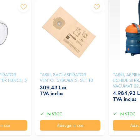
SPIRATOR
TASKI, SACI ASPIRATOR
TASKI, ASPI
TER FLEECE, 5
VENTO 15/BORA12, SET 10
LICHIDE SI PR
VACUMAT 22,
309,43 Lei
OPERARE ER
4.984,93 L
TVA inclus
PUTERE DE AS
TVA inclus
CAPACITATE 
IN STOC
IN STOC
n cos
Adauga in cos
Adau