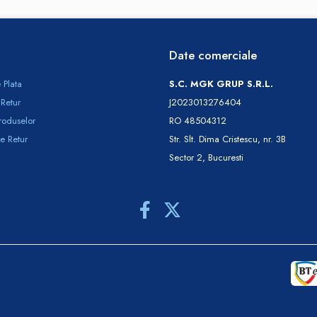
Date comerciale
 Plata
S.C. MGK GRUP S.R.L.
 Retur
J2023013276404
roduselor
RO 48504312
e Retur
Str. Slt. Dima Cristescu, nr. 3B
Sector 2, Bucuresti