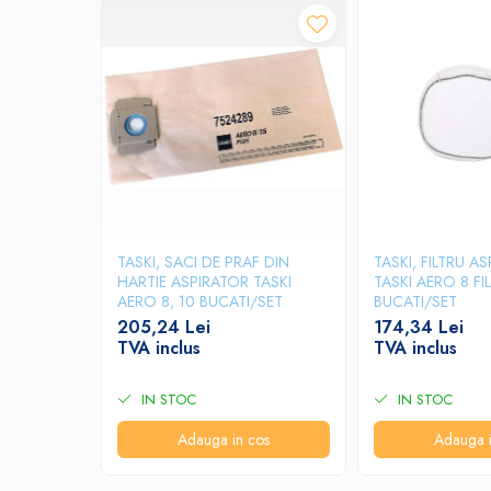
Odorizante profesionale
Aparate odorizante profesionale
Odorizant toalera, wc
Odorizante camera
Rezerva aparate odorizante
Site odorizante pisoar
Produse de curatenie
Articole menaj
TASKI, SACI DE PRAF DIN
TASKI, FILTRU A
Carucioare
HARTIE ASPIRATOR TASKI
TASKI AERO 8 FIL
AERO 8, 10 BUCATI/SET
BUCATI/SET
Carucioare bucatarie
205,24 Lei
174,34 Lei
Carucioare curatenie
TVA inclus
TVA inclus
Lavete profesionale
IN STOC
IN STOC
Mopuri Profesionale
Racleta, perii pardoseala
Adauga in cos
Adauga i
Saci menajeri