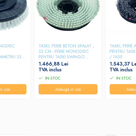
ONODISC
TASKI, PERIE BETON SPALAT ,
TASKI, PERIE
E
33 CM - PERIE MONODISC
PENTRU TASK
IAMETRU 33
PENTRU TASKI SWINGO
/ 1655
KI SWINGO
1650/1655
1.466,88 Lei
1.543,37 L
TVA inclus
TVA inclus
IN STOC
IN STOC
n cos
Adauga in cos
Adau