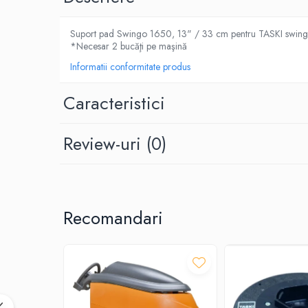
Dispensere / Dozatoare
Dozatoare dezinfectanti
Suport pad Swingo 1650, 13" / 33 cm pentru TASKI swin
*Necesar 2 bucăţi pe maşină
Dispensere acoperitoare colac wc
Informatii conformitate produs
Dispensere hartie igienica
Dispensere odorizante
Caracteristici
Dispensere prosoape pliate (Z)
Dispensere pungi igiena feminina
Review-uri
(0)
Dispensere rola hartie industriala
Dispensere rola prosop hartie
Dispensere servetele masa,
servetele faciale
Recomandari
Dozatoare sapun lichid
Uscatoare de maini si par
Uscatoare de maini
Uscatoare de par