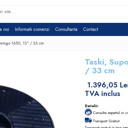
e noi
Informatii comenzi
Consultanta
Contact
 Swingo 1650, 13" / 33 cm
Taski, Sup
/ 33 cm
1.396,05 Le
TVA inclus
Detalii:
Consulta expertul in c
Transport Gratuit
Transport gratuit in tara p