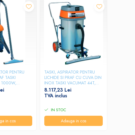
-10%
RATOR PENTRU
TASKI, ASPIRATOR PENTRU
TASKI, AS
AF TASKI
LICHIDE SI PRAF CU CUVA DIN
LICHIDE SI
 1000W,
INOX TASKI VACUMAT 44T,
VACUMAT 
GONOMICA,
2X950W, CUVA INOX,
PARDOSELI
ei
8.117,23 Lei
4.995,49 
PIRARE,
CAPACITATE BAZIN 44L
CAPACITAT
TVA inclus
TVA incl
SAC PRAF 22L
IN STOC
IN STO
ga in cos
Adauga in cos
A