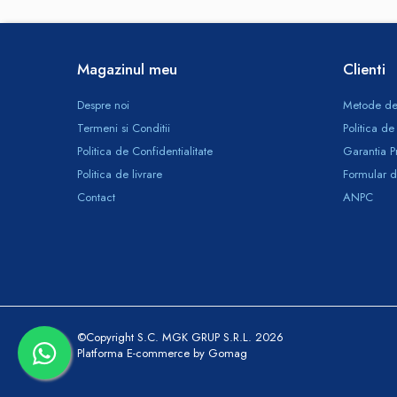
Sisteme, ustensile spalat geamurile
Produse hoteliere
Accesorii hoteliere
Magazinul meu
Clienti
Carucioare camerista hotel
Despre noi
Metode de
Cosmetice hoteliere
Termeni si Conditii
Politica de
Gama de cosmetice hoteliere Black Tie
Politica de Confidentialitate
Garantia P
Gama de cosmetice hoteliere Botanika
Politica de livrare
Formular d
Gama de cosmetice hoteliere Dove
Contact
ANPC
Gama de cosmetice hoteliere Holiday
Care
Gama de cosmetice hoteliere I Am You
Gama de cosmetice hoteliere Lux
Gama de cosmetice hoteliere Omnia
Gama de cosmetice hoteliere Salvatore
©Copyright S.C. MGK GRUP S.R.L. 2026
Ferragamo
Platforma E-commerce by Gomag
Gama de cosmetice hoteliere Sense
Papuci hotel