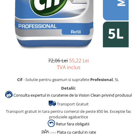
Accesorii detergenti, pompe,
pulverizatoare
Detergenti bucatarie
Detergenti comerciali
Detergenti covoare, mochete,
tapiterii
Detergenti geamuri
72,06 Lei
55,22 Lei
Detergenti pardoseala
TVA inclus
Detergenti rufe si tesaturi
Cif
-
Solutie pentru geamuri si suprafete
Profesional
, 5L
Detergenti toaleta, grup sanitar
Detalii:
Room Care
Consulta expertul in curatenie de la Vision Clean privind produsul
Dezinfectanti profesionali
Transport Gratuit
Dezinfectanti maini
Transport gratuit in tara pentru comenzi de peste 850 lei. Exceptie fac
produsele agabaritice
Dezinfectanti medicali profesionali
Retur fara obligatii
Dezinfectanti suprafete
Plata cu cardul in rate