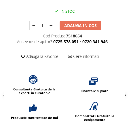
Dispensere / Dozatoare
Dozatoare dezinfectanti
IN STOC
Dispensere acoperitoare colac wc
ADAUGA IN COS
Dispensere hartie igienica
Cod Produs:
7518654
Dispensere odorizante
Ai nevoie de ajutor?
0725 578 051
/
0720 341 946
Dispensere prosoape pliate (Z)
Dispensere pungi igiena feminina
Adauga la Favorite
Cere informatii
Dispensere rola hartie industriala
Dispensere rola prosop hartie
Dispensere servetele masa,
servetele faciale
Consultanta Gratuita de la
Finantare si plata
experti in curatenie
Dozatoare sapun lichid
Uscatoare de maini si par
Uscatoare de maini
Demonstratii Gratuite la
Produsele sunt testate de noi
echipamente
Uscatoare de par