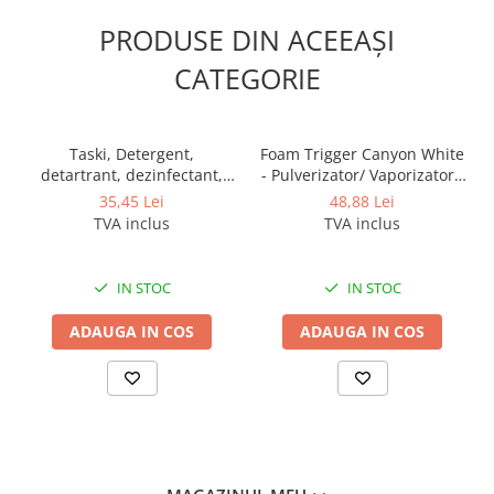
Odorizante profesionale
PRODUSE DIN ACEEAȘI
Aparate odorizante profesionale
CATEGORIE
Odorizant toalera, wc
Odorizante camera
Rezerva aparate odorizante
Taski, Detergent,
Foam Trigger Canyon White
detartrant, dezinfectant,
- Pulverizator/ Vaporizator /
Site odorizante pisoar
dezodorizant profesional
Declansator spuma, 5L
35,45 Lei
48,88 Lei
Produse de curatenie
pentru grupuri sanitare
TVA inclus
TVA inclus
Sani 4 in 1, 750 ml
Articole menaj
Carucioare
IN STOC
IN STOC
Carucioare bucatarie
ADAUGA IN COS
ADAUGA IN COS
Carucioare curatenie
Lavete profesionale
Mopuri Profesionale
Racleta, perii pardoseala
Saci menajeri