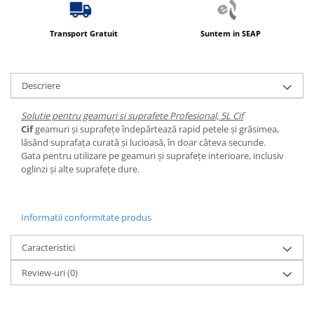
Produse ingrijire personala
Crema de corp
Transport Gratuit
Suntem in SEAP
Sampon si gel de dus
Sapun lichid
Descriere
Sapun solid
Sapun spuma
Solutie pentru geamuri si suprafete Profesional, 5L Cif
Cif
geamuri și suprafețe îndepărtează rapid petele și grăsimea,
Consumabile hartie
lăsând suprafața curată și lucioasă, în doar câteva secunde.
Acoperitori toaleta
Gata pentru utilizare pe geamuri și suprafețe interioare, inclusiv
oglinzi și alte suprafețe dure.
Cearceaf hartie & cearceaf hartie
Hartie igienica
Prosoape hartie pliate
Informatii conformitate produs
Pungi igienice
Caracteristici
Role hartie industriala
Review-uri
(0)
Role prosop hartie
Servetele masa & faciale