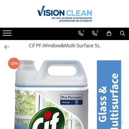
Toate Produsele
Aspiratoare si masini curatenie
1
2
Accesorii masini si aspiratoare
profesionale
Cif PF.Window&Multi Surface 5L
Aspiratoare industriale
Aspiratoare injectie - extractie
-23%
Aspiratoare profesionale de lichide
si praf
Echipament de curatat cu presiune
Masini de curatat si aspirat
pardoseli
Maturatori
Monodiscuri profesionale
Detergenti profesionali